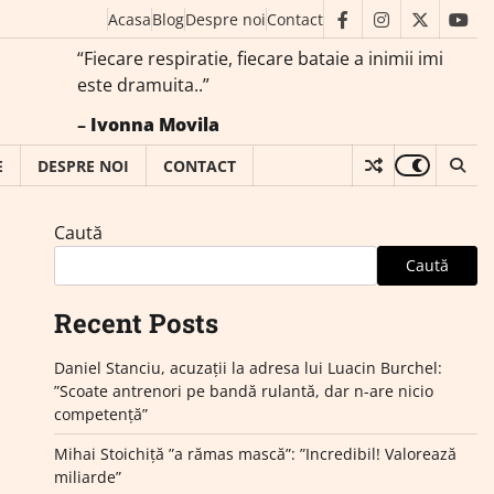
Acasa
Blog
Despre noi
Contact
facebook
instagram
twitter
you
“Fiecare respiratie, fiecare bataie a inimii imi
este dramuita..”
–
Ivonna Movila
E
DESPRE NOI
CONTACT
Caută
Caută
Recent Posts
Daniel Stanciu, acuzații la adresa lui Luacin Burchel:
”Scoate antrenori pe bandă rulantă, dar n-are nicio
competență”
Mihai Stoichiță ”a rămas mască”: ”Incredibil! Valorează
miliarde”