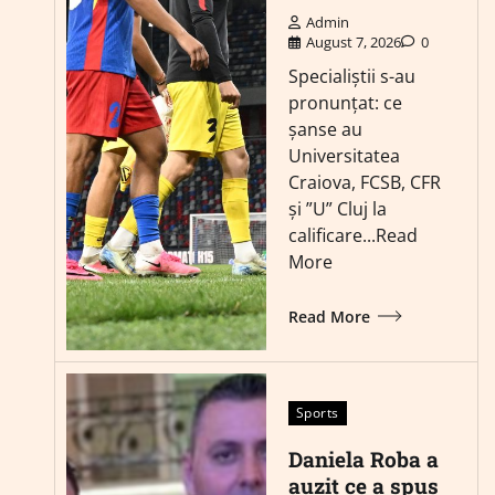
Admin
August 7, 2026
0
Specialiștii s-au
pronunțat: ce
șanse au
Universitatea
Craiova, FCSB, CFR
și ”U” Cluj la
calificare...Read
More
Read More
Sports
Daniela Roba a
auzit ce a spus