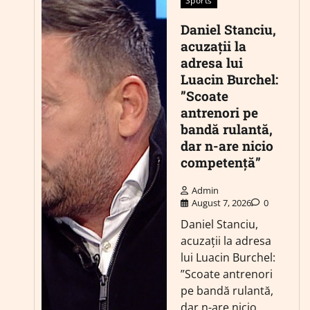
Sports
Daniel Stanciu,
acuzații la
adresa lui
Luacin Burchel:
”Scoate
antrenori pe
bandă rulantă,
dar n-are nicio
competență”
Admin
August 7, 2026
0
Daniel Stanciu,
acuzații la adresa
lui Luacin Burchel:
”Scoate antrenori
pe bandă rulantă,
dar n-are nicio