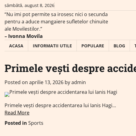
Skip
sâmbătă, august 8, 2026
to
“Nu imi pot permite sa irosesc nici o secunda
content
pentru a aduce mangaiere sufletelor chinuite
ale Movilestilor.”
– Ivonna Movila
ACASA
INFORMATII UTILE
POPULARE
BLOG
Primele vești despre accid
Posted on
aprilie 13, 2026
by
admin
Primele vești despre accidentarea lui Ianis Hagi…
Read More
Posted in
Sports