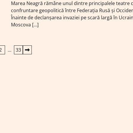
Marea Neagră rămâne unul dintre principalele teatre 
confruntare geopolitică între Federația Rusă și Occiden
Înainte de declanșarea invaziei pe scară largă în Ucrai
Moscova […]
2
…
33