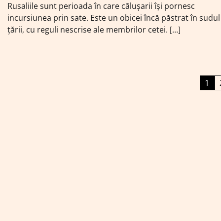
Rusaliile sunt perioada în care călușarii își pornesc
incursiunea prin sate. Este un obicei încă păstrat în sudul
țării, cu reguli nescrise ale membrilor cetei. […]
Paginație
1
articole