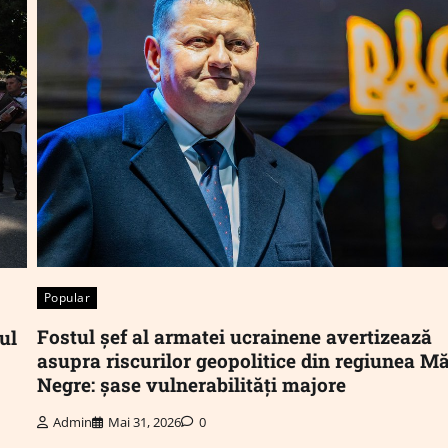
Popular
Fostul șef al armatei ucrainene avertizează
ul
asupra riscurilor geopolitice din regiunea Mă
Negre: șase vulnerabilități majore
Admin
Mai 31, 2026
0