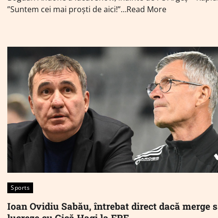
”Suntem cei mai proști de aici!”…Read More
Sports
Ioan Ovidiu Sabău, întrebat direct dacă merge 
lucreze cu Gică Hagi la FRF