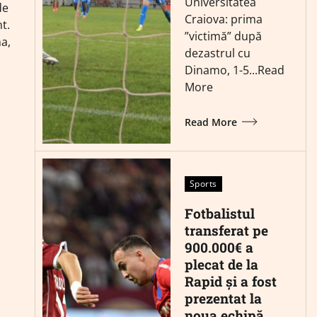
Universitatea
de
Craiova: prima
t.
”victimă” după
na,
dezastrul cu
Dinamo, 1-5...Read
More
Read More
Sports
Fotbalistul
transferat pe
900.000€ a
plecat de la
Rapid și a fost
prezentat la
noua echipă