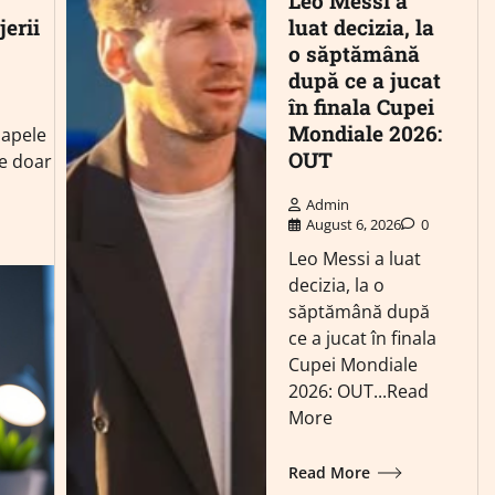
Leo Messi a
jerii
luat decizia, la
o săptămână
după ce a jucat
în finala Cupei
Mondiale 2026:
oapele
OUT
re doar
Admin
August 6, 2026
0
Leo Messi a luat
decizia, la o
săptămână după
ce a jucat în finala
Cupei Mondiale
2026: OUT...Read
More
Read More