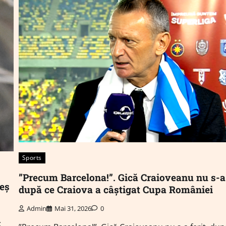
Sports
”Precum Barcelona!”. Gică Craioveanu nu s-a 
eș
după ce Craiova a câștigat Cupa României
Admin
Mai 31, 2026
0
: