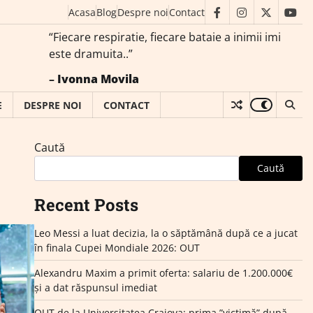
Acasa
Blog
Despre noi
Contact
facebook
instagram
twitter
you
“Fiecare respiratie, fiecare bataie a inimii imi
este dramuita..”
–
Ivonna Movila
E
DESPRE NOI
CONTACT
Caută
Caută
Recent Posts
Leo Messi a luat decizia, la o săptămână după ce a jucat
în finala Cupei Mondiale 2026: OUT
Alexandru Maxim a primit oferta: salariu de 1.200.000€
și a dat răspunsul imediat
OUT de la Universitatea Craiova: prima ”victimă” după