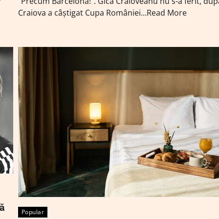
”Precum Barcelona!”. Gică Craioveanu nu s-a ferit, dup
Craiova a câștigat Cupa României…Read More
să
Popular