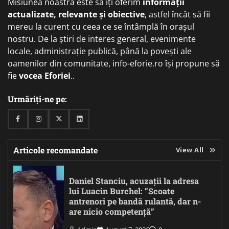
Misiunea noastră este să îți oferim
informații
actualizate, relevante și obiective
, astfel încât să fii
mereu la curent cu ceea ce se întâmplă în orașul
nostru. De la știri de interes general, evenimente
locale, administrație publică, până la povești ale
oamenilor din comunitate, info-eforie.ro își propune să
fie
vocea Eforiei
..
Urmăriți-ne pe:
Facebook
Instagram
Twitter
Linkedin
Articole recomandate
View All
Daniel Stanciu, acuzații la adresa
lui Luacin Burchel: ”Scoate
antrenori pe bandă rulantă, dar n-
are nicio competență”