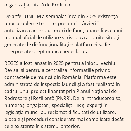
organizația, citată de Profit.ro.
De altfel, UNELM a semnalat încă din 2025 existența
unor probleme tehnice, precum întârzieri în
autorizarea accesului, erori de funcționare, lipsa unui
manual oficial de utilizare și riscul ca anumite situații
generate de disfuncționalitățile platformei să fie
interpretate drept muncă nedeclarată.
REGES a fost lansat în 2025 pentru a înlocui vechiul
Revisal și pentru a centraliza informațiile privind
contractele de muncă din România. Platforma este
administrată de Inspecția Muncii și a fost realizată în
cadrul unui proiect finanțat prin Planul Național de
Redresare și Reziliență (PNRR). De la introducerea sa,
numeroși angajatori, specialiști HR și experți în
legislația muncii au reclamat dificultăți de utilizare,
blocaje și proceduri considerate mai complicate decât
cele existente în sistemul anterior.