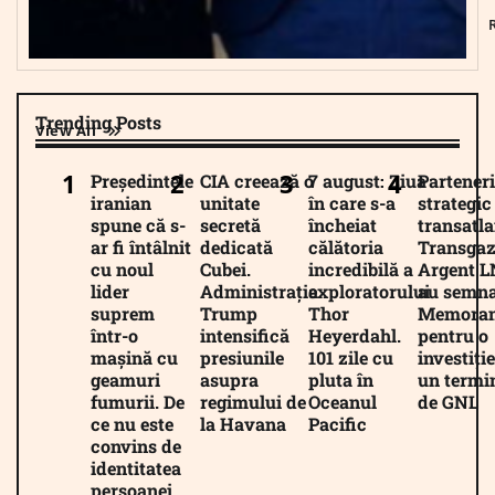
Trending Posts
View All
Președintele
CIA creează o
7 august: Ziua
Parteneri
iranian
unitate
în care s-a
strategic
spune că s-
secretă
încheiat
transatla
ar fi întâlnit
dedicată
călătoria
Transgaz
cu noul
Cubei.
incredibilă a
Argent 
lider
Administrația
exploratorului
au semna
suprem
Trump
Thor
Memora
într-o
intensifică
Heyerdahl.
pentru o
mașină cu
presiunile
101 zile cu
investiție
geamuri
asupra
pluta în
un termi
fumurii. De
regimului de
Oceanul
de GNL
ce nu este
la Havana
Pacific
convins de
identitatea
persoanei