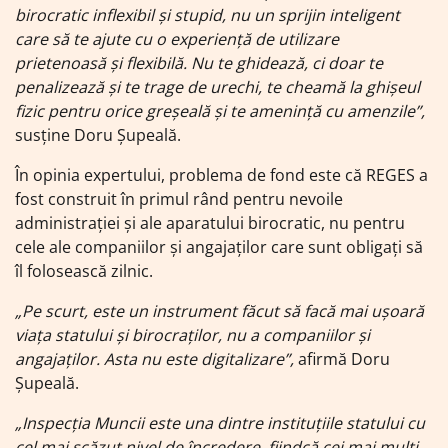
birocratic inflexibil și stupid, nu un sprijin inteligent
care să te ajute cu o experiență de utilizare
prietenoasă și flexibilă. Nu te ghidează, ci doar te
penalizează și te trage de urechi, te cheamă la ghișeul
fizic pentru orice greșeală și te amenință cu amenzile”,
susține Doru Șupeală.
În opinia expertului, problema de fond este că REGES a
fost construit în primul rând pentru nevoile
administrației și ale aparatului birocratic, nu pentru
cele ale companiilor și angajaților care sunt obligați să
îl folosească zilnic.
„Pe scurt, este un instrument făcut să facă mai ușoară
viața statului și birocraților, nu a companiilor și
angajaților. Asta nu este digitalizare”,
afirmă Doru
Șupeală.
„Inspecția Muncii este una dintre instituțiile statului cu
cel mai scăzut nivel de încredere, fiindcă cei mai mulți