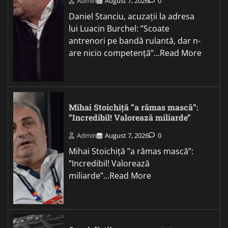
Admin
August 7, 2026
0
Daniel Stanciu, acuzații la adresa
lui Luacin Burchel: ”Scoate
antrenori pe bandă rulantă, dar n-
are nicio competență”...Read More
Mihai Stoichiță ”a rămas mască”:
”Incredibil! Valorează miliarde”
Admin
August 7, 2026
0
Mihai Stoichiță ”a rămas mască”:
”Incredibil! Valorează
miliarde”...Read More