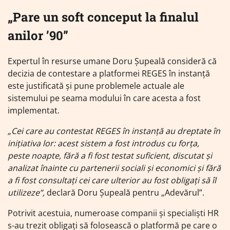
„Pare un soft conceput la finalul
anilor ’90”
Expertul în resurse umane Doru Șupeală consideră că
decizia de contestare a platformei REGES în instanță
este justificată și pune problemele actuale ale
sistemului pe seama modului în care acesta a fost
implementat.
„Cei care au contestat REGES în instanță au dreptate în
inițiativa lor: acest sistem a fost introdus cu forța,
peste noapte, fără a fi fost testat suficient, discutat și
analizat înainte cu partenerii sociali și economici și fără
a fi fost consultați cei care ulterior au fost obligați să îl
utilizeze”,
declară Doru Șupeală pentru „Adevărul”.
Potrivit acestuia, numeroase companii și specialiști HR
s-au trezit obligați să folosească o platformă pe care o