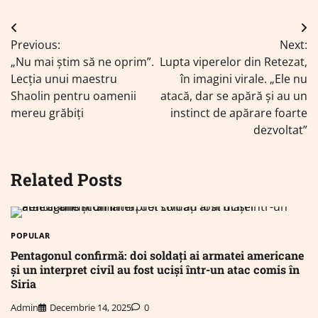
Navigare
Previous:
Next:
în
„Nu mai știm să ne oprim”.
Lupta viperelor din Retezat,
articole
Lecția unui maestru
în imagini virale. „Ele nu
Shaolin pentru oamenii
atacă, dar se apără și au un
mereu grăbiți
instinct de apărare foarte
dezvoltat”
Related Posts
POPULAR
Pentagonul confirmă: doi soldați ai armatei americane
și un interpret civil au fost uciși într-un atac comis în
Siria
Admin
Decembrie 14, 2025
0