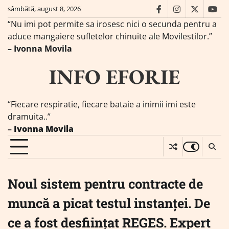
Skip
sâmbătă, august 8, 2026
facebook
instagram
twitter
you
to
“Nu imi pot permite sa irosesc nici o secunda pentru a
content
aduce mangaiere sufletelor chinuite ale Movilestilor.”
– Ivonna Movila
INFO EFORIE
“Fiecare respiratie, fiecare bataie a inimii imi este
dramuita..”
–
Ivonna Movila
Noul sistem pentru contracte de
muncă a picat testul instanței. De
ce a fost desființat REGES. Expert