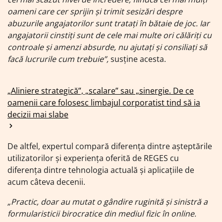
oameni care cer sprijin și trimit sesizări despre
abuzurile angajatorilor sunt tratați în bătaie de joc. Iar
angajatorii cinstiți sunt de cele mai multe ori călăriți cu
controale și amenzi absurde, nu ajutați și consiliați să
facă lucrurile cum trebuie”,
susține acesta.
„Aliniere strategică”, „scalare” sau „sinergie. De ce
oamenii care folosesc limbajul corporatist tind să ia
decizii mai slabe
De altfel, expertul compară diferența dintre așteptările
utilizatorilor și experiența oferită de REGES cu
diferența dintre tehnologia actuală și aplicațiile de
acum câteva decenii.
„Practic, doar au mutat o gândire ruginită și sinistră a
formularisticii birocratice din mediul fizic în online.