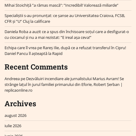
Mihai Stoichiță ”a rămas mască”: ”Incredibil! Valorează miliarde”
Specialiștii s-au pronunțat: ce șanse au Universitatea Craiova, FCSB,
CFR și ”U” Cluj la calificare
Daniela Roba a auzit ce a spus din închisoare soțul care a desfigurat-o
cu ciocanul și nu a mai rezistat: ”E ireal așa ceva!”
Echipa care îl vrea pe Rareș Ilie, după ce a refuzat transferul în Cipru!
Daniel Pancu îl așteaptă la Rapid
Recent Comments
Andreea
pe
Dezvăluiri incendiare ale jurnalistului Marius Avram! Se
strânge lațul în jurul familiei primarului din Eforie, Robert Șerban |
replicaonline.ro
Archives
august 2026
iulie 2026
iunie 2026