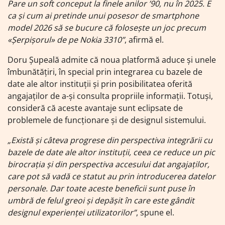
Pare un soft conceput la finele anilor ’90, nu în 2025. E
ca și cum ai pretinde unui posesor de smartphone
model 2026 să se bucure că folosește un joc precum
«Șerpișorul» de pe Nokia 3310”
, afirmă el.
Doru Șupeală admite că noua platformă aduce și unele
îmbunătățiri, în special prin integrarea cu bazele de
date ale altor instituții și prin posibilitatea oferită
angajaților de a-și consulta propriile informații. Totuși,
consideră că aceste avantaje sunt eclipsate de
problemele de funcționare și de designul sistemului.
„Există și câteva progrese din perspectiva integrării cu
bazele de date ale altor instituții, ceea ce reduce un pic
birocrația și din perspectiva accesului dat angajaților,
care pot să vadă ce statut au prin introducerea datelor
personale. Dar toate aceste beneficii sunt puse în
umbră de felul greoi și depășit în care este gândit
designul experienței utilizatorilor”
, spune el.