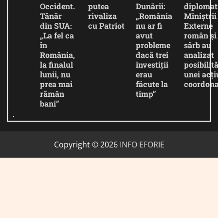
Occident.
putea
Dunării:
diplomat
Tânăr
rivaliza
„România
Miniștrii
din SUA:
cu Patriot
nu ar fi
Externe
„La fel ca
avut
român și
în
probleme
sârb au
România,
dacă trei
analizat
la finalul
investiții
posibilită
lunii, nu
erau
unei acți
prea mai
făcute la
coordona
rămân
timp”
bani”
Copyright © 2026
INFO EFORIE