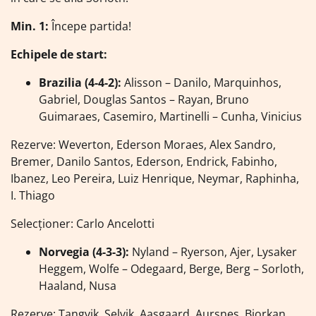
Min. 1:
Începe partida!
Echipele de start:
Brazilia (4-4-2):
Alisson – Danilo, Marquinhos,
Gabriel, Douglas Santos – Rayan, Bruno
Guimaraes, Casemiro, Martinelli – Cunha, Vinicius
Rezerve: Weverton, Ederson Moraes, Alex Sandro,
Bremer, Danilo Santos, Ederson, Endrick, Fabinho,
Ibanez, Leo Pereira, Luiz Henrique, Neymar, Raphinha,
I. Thiago
Selecționer: Carlo Ancelotti
Norvegia (4-3-3):
Nyland – Ryerson, Ajer, Lysaker
Heggem, Wolfe – Odegaard, Berge, Berg – Sorloth,
Haaland, Nusa
Rezerve: Tangvik, Selvik, Aasgaard, Aursnes, Bjorkan,