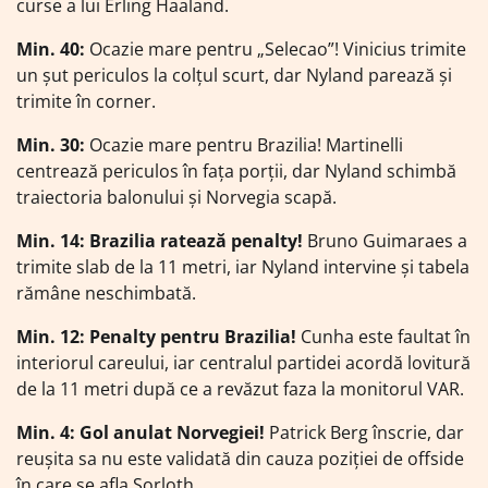
curse a lui Erling Haaland.
Min. 40:
Ocazie mare pentru „Selecao”! Vinicius trimite
un șut periculos la colțul scurt, dar Nyland parează și
trimite în corner.
Min. 30:
Ocazie mare pentru Brazilia! Martinelli
centrează periculos în fața porții, dar Nyland schimbă
traiectoria balonului și Norvegia scapă.
Min. 14: Brazilia ratează penalty!
Bruno Guimaraes a
trimite slab de la 11 metri, iar Nyland intervine și tabela
rămâne neschimbată.
Min. 12: Penalty pentru Brazilia!
Cunha este faultat în
interiorul careului, iar centralul partidei acordă lovitură
de la 11 metri după ce a revăzut faza la monitorul VAR.
Min. 4: Gol anulat Norvegiei!
Patrick Berg înscrie, dar
reușita sa nu este validată din cauza poziției de offside
în care se afla Sorloth.