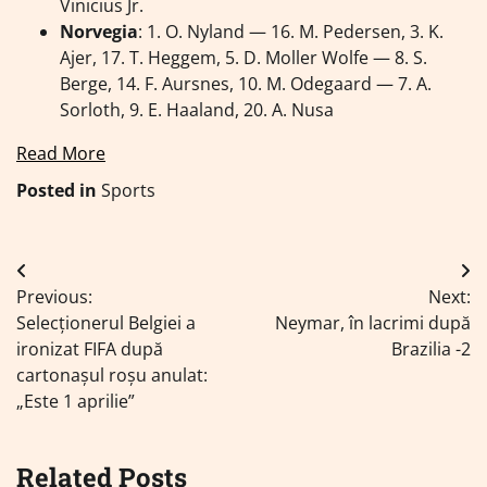
Vinicius Jr.
Norvegia
: 1. O. Nyland — 16. M. Pedersen, 3. K.
Ajer, 17. T. Heggem, 5. D. Moller Wolfe — 8. S.
Berge, 14. F. Aursnes, 10. M. Odegaard — 7. A.
Sorloth, 9. E. Haaland, 20. A. Nusa
Read More
Posted in
Sports
Navigare
Previous:
Next:
în
Selecționerul Belgiei a
Neymar, în lacrimi după
articole
ironizat FIFA după
Brazilia -2
cartonașul roșu anulat:
„Este 1 aprilie”
Related Posts