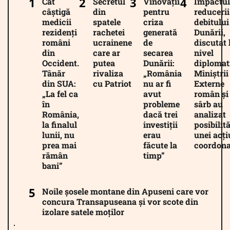
Cât
Secretul
Vinovații
Impactul
câștigă
din
pentru
reducerii
medicii
spatele
criza
debitului
rezidenți
rachetei
generată
Dunării,
români
ucrainene
de
discutat 
din
care ar
secarea
nivel
Occident.
putea
Dunării:
diplomat
Tânăr
rivaliza
„România
Miniștrii
din SUA:
cu Patriot
nu ar fi
Externe
„La fel ca
avut
român și
în
probleme
sârb au
România,
dacă trei
analizat
la finalul
investiții
posibilită
lunii, nu
erau
unei acți
prea mai
făcute la
coordona
rămân
timp”
bani”
Noile șosele montane din Apuseni care vor
concura Transapuseana și vor scote din
izolare satele moților