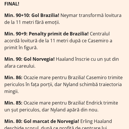
FINAL!
Min. 90+10: Gol Brazilia!
Neymar transformă lovitura
de la 11 metri fără emoții.
Min. 90+9: Penalty primit de Brazilia!
Centralul
acordă lovitură de la 11 metri după ce Casemiro a
primit în figură.
Min. 90: Gol Norvegia!
Haaland înscrie cu un șut din
afara careului.
Min. 86:
Ocazie mare pentru Brazilia! Casemiro trimite
periculos în fața porții, dar Nyland schimbă traiectoria
mingii.
Min. 85:
Ocazie mare pentru Brazilia! Endrick trimite
un șut periculos, dar Nyland apără din nou.
Min. 80: Gol marcat de Norvegia!
Erling Haaland
deschide scorul, după ce profită de centrare lui