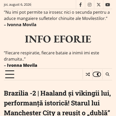
Skip
joi, august 6, 2026
facebook
instagram
twitter
you
to
“Nu imi pot permite sa irosesc nici o secunda pentru a
content
aduce mangaiere sufletelor chinuite ale Movilestilor.”
– Ivonna Movila
INFO EFORIE
“Fiecare respiratie, fiecare bataie a inimii imi este
dramuita..”
–
Ivonna Movila
Brazilia -2 | Haaland și vikingii lui,
performanță istorică! Starul lui
Manchester City a reușit o „dublă”