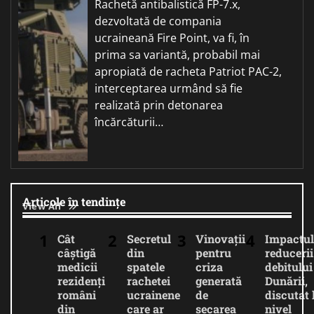
Rachetă antibalistică FP-7.x,
dezvoltată de compania
ucraineană Fire Point, va fi, în
prima sa variantă, probabil mai
apropiată de racheta Patriot PAC-2,
interceptarea urmând să fie
realizată prin detonarea
încărcăturii…
Articole în tendințe
View All
Cât
Secretul
Vinovații
Impactul
câștigă
din
pentru
reducerii
medicii
spatele
criza
debitului
rezidenți
rachetei
generată
Dunării,
români
ucrainene
de
discutat 
din
care ar
secarea
nivel