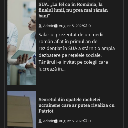
SUA: „La fel ca în România, la
finalul lunii, nu prea mai rămân
bani”
Admin
August 5, 2026
0
Salariul prezentat de un medic
român aflat în primul an de
rezidențiat în SUA a stârnit o amplă
dezbatere pe rețelele sociale.
Tânărul i-a invitat pe colegii care
lucrează în…
Secretul din spatele rachetei
ucrainene care ar putea rivaliza cu
Patriot
Admin
August 5, 2026
0