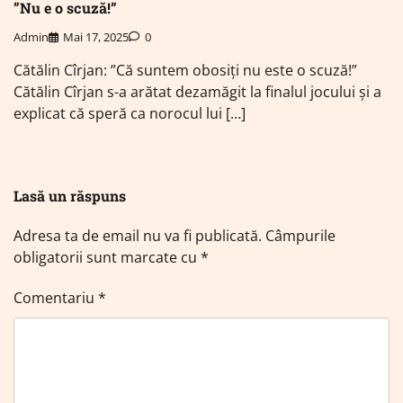
”Nu e o scuză!”
Admin
Mai 17, 2025
0
Cătălin Cîrjan: ”Că suntem obosiți nu este o scuză!”
Cătălin Cîrjan s-a arătat dezamăgit la finalul jocului și a
explicat că speră ca norocul lui […]
Lasă un răspuns
Adresa ta de email nu va fi publicată.
Câmpurile
obligatorii sunt marcate cu
*
Comentariu
*