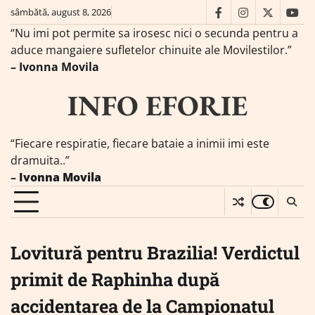
Skip
sâmbătă, august 8, 2026
facebook
instagram
twitter
you
to
“Nu imi pot permite sa irosesc nici o secunda pentru a
content
aduce mangaiere sufletelor chinuite ale Movilestilor.”
– Ivonna Movila
INFO EFORIE
“Fiecare respiratie, fiecare bataie a inimii imi este
dramuita..”
–
Ivonna Movila
Lovitură pentru Brazilia! Verdictul
primit de Raphinha după
accidentarea de la Campionatul