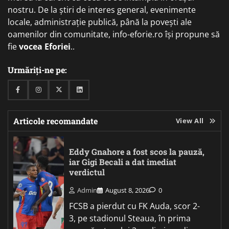
nostru. De la știri de interes general, evenimente
locale, administrație publică, până la povești ale
oamenilor din comunitate, info-eforie.ro își propune să
fie
vocea Eforiei
..
Urmăriți-ne pe:
Facebook
Instagram
Twitter
Linkedin
Articole recomandate
View All
Eddy Gnahore a fost scos la pauză,
iar Gigi Becali a dat imediat
verdictul
Admin
August 8, 2026
0
FCSB a pierdut cu FK Auda, scor 2-
3, pe stadionul Steaua, în prima