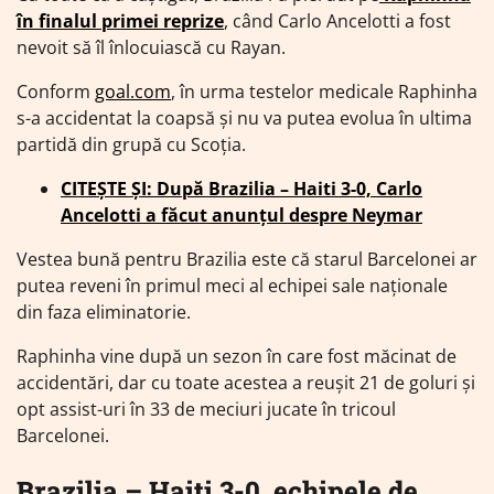
în finalul primei reprize
, când Carlo Ancelotti a fost
nevoit să îl înlocuiască cu Rayan.
Conform
goal.com
, în urma testelor medicale Raphinha
s-a accidentat la coapsă și nu va putea evolua în ultima
partidă din grupă cu Scoția.
CITEȘTE ȘI: După Brazilia – Haiti 3-0, Carlo
Ancelotti a făcut anunțul despre Neymar
Vestea bună pentru Brazilia este că starul Barcelonei ar
putea reveni în primul meci al echipei sale naționale
din faza eliminatorie.
Raphinha vine după un sezon în care fost măcinat de
accidentări, dar cu toate acestea a reușit 21 de goluri și
opt assist-uri în 33 de meciuri jucate în tricoul
Barcelonei.
Brazilia – Haiti 3-0, echipele de