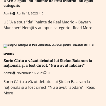
UEFA a spus ”da” înainte de Real Madrid -au opus
categoric
Admin
Aprilie 13, 2026
0
UEFA a spus ”da” înainte de Real Madrid – Bayern
Munchen! Nemții s-au opus categoric…Read More
SPORTS
Sorin Cârțu a văzut debutul lui Ștefan Baiaram la
națională și a fost direct: ”Nu a avut răbdare”
Admin
Noiembrie 16, 2025
0
Sorin Cârțu a văzut debutul lui Ștefan Baiaram la
națională și a fost direct: ”Nu a avut răbdare”…Read
More