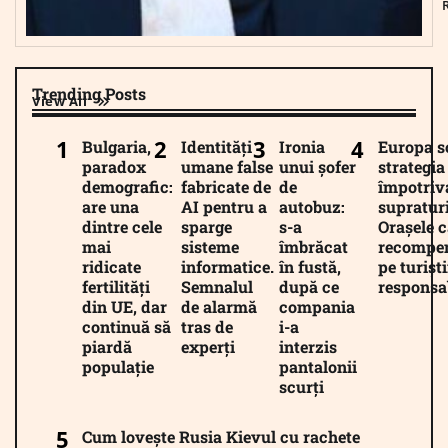
Trending Posts
View All
Bulgaria,
Identități
Ironia
Europa 
paradox
umane false
unui șofer
strategia
demografic:
fabricate de
de
împotriv
are una
AI pentru a
autobuz:
supratur
dintre cele
sparge
s-a
Orașele c
mai
sisteme
îmbrăcat
recompe
ridicate
informatice.
în fustă,
pe turiști
fertilități
Semnalul
după ce
responsab
din UE, dar
de alarmă
compania
continuă să
tras de
i-a
piardă
experți
interzis
populație
pantalonii
scurți
Cum lovește Rusia Kievul cu rachete