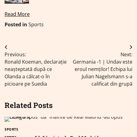
Read More
Posted in
Sports
Navigare
Previous:
Next:
în
Ronald Koeman, declarație
Germania -1 | Undav este
articole
neașteptată după ce
eroul nemților! Echipa lui
Olanda a călcat-o în
Julian Nagelsmann s-a
picioare pe Suedia
calificat din grupă
Related Posts
SPORTS