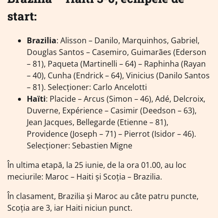
start:
Brazilia
: Alisson – Danilo, Marquinhos, Gabriel,
Douglas Santos – Casemiro, Guimarães (Ederson
– 81), Paqueta (Martinelli – 64) – Raphinha (Rayan
– 40), Cunha (Endrick – 64), Vinicius (Danilo Santos
– 81). Selecţioner: Carlo Ancelotti
Haïti
: Placide – Arcus (Simon – 46), Adé, Delcroix,
Duverne, Expérience – Casimir (Deedson – 63),
Jean Jacques, Bellegarde (Etienne – 81),
Providence (Joseph – 71) – Pierrot (Isidor – 46).
Selecţioner: Sebastien Migne
În ultima etapă, la 25 iunie, de la ora 01.00, au loc
meciurile: Maroc – Haiti şi Scoţia – Brazilia.
În clasament, Brazilia şi Maroc au câte patru puncte,
Scoţia are 3, iar Haiti niciun punct.