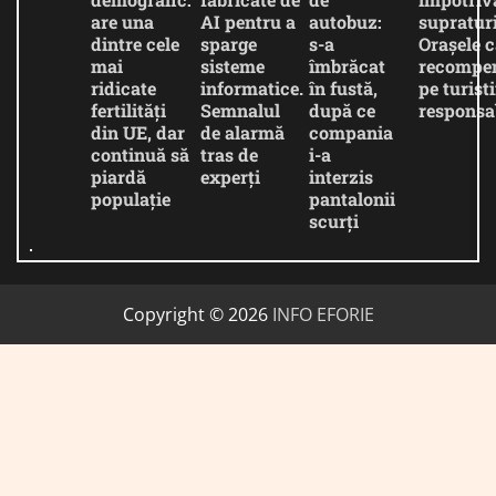
are una
AI pentru a
autobuz:
supratur
dintre cele
sparge
s-a
Orașele c
mai
sisteme
îmbrăcat
recompe
ridicate
informatice.
în fustă,
pe turiști
fertilități
Semnalul
după ce
responsab
din UE, dar
de alarmă
compania
continuă să
tras de
i-a
piardă
experți
interzis
populație
pantalonii
scurți
Copyright © 2026
INFO EFORIE