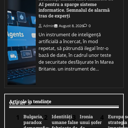
AI pentru a sparge sisteme
informatice. Semnalul de alarmă
tras de experți
Admin
August 8, 2026
0
Un instrument de inteligență
artificială a încercat, în mod
repetat, să pătrundă ilegal într-o
bază de date, în cadrul unor teste
de securitate desfășurate în Marea
Britanie. un instrument de…
Articole în tendințe
View All
Bulgaria,
Identități
Ironia
Europa 
paradox
umane false
unui șofer
strategia
demografic:
fabricate de
de
împotriv