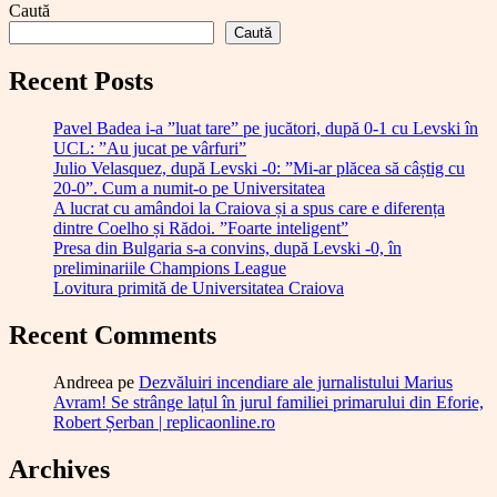
Caută
Caută
Recent Posts
Pavel Badea i-a ”luat tare” pe jucători, după 0-1 cu Levski în
UCL: ”Au jucat pe vârfuri”
Julio Velasquez, după Levski -0: ”Mi-ar plăcea să câștig cu
20-0”. Cum a numit-o pe Universitatea
A lucrat cu amândoi la Craiova și a spus care e diferența
dintre Coelho și Rădoi. ”Foarte inteligent”
Presa din Bulgaria s-a convins, după Levski -0, în
preliminariile Champions League
Lovitura primită de Universitatea Craiova
Recent Comments
Andreea
pe
Dezvăluiri incendiare ale jurnalistului Marius
Avram! Se strânge lațul în jurul familiei primarului din Eforie,
Robert Șerban | replicaonline.ro
Archives