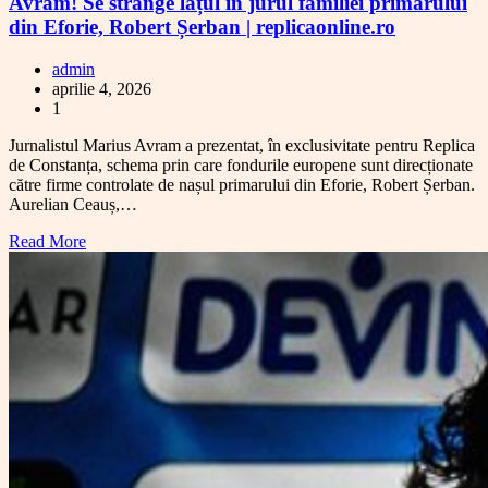
Avram! Se strânge lațul în jurul familiei primarului
din Eforie, Robert Șerban | replicaonline.ro
admin
aprilie 4, 2026
1
Jurnalistul Marius Avram a prezentat, în exclusivitate pentru Replica
de Constanța, schema prin care fondurile europene sunt direcționate
către firme controlate de nașul primarului din Eforie, Robert Șerban.
Aurelian Ceauș,…
Read More