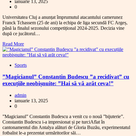
ianuarie 13, 2025
0
Universitatea Cluj a anunțat împrumutul atacantului camerunez
Franck Tchassem (25 de ani) la echipa de liga secundă FC Argeș,
până la finalul sezonului competițional 2024-2025. Decizia vine
după ce jucătorul…
Read More
Sports
”Magicianul” Constantin Budescu ”a recidivat” cu
execuțiile neobișnuite: ”Hai să vă arăt ceva!”
admin
ianuarie 13, 2025
0
”Magicianul” Constantin Budescu a venit cu o nouă ”bijuterie”.
Constantin Budescu i-a impresionat și pe turciAflat în
cantonamentul din Antalya alături de Gloria Buzău, experimentatul
fotbalist le-a prezentat urmăritorilor săi…