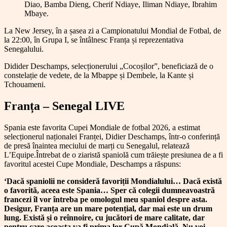
Diao, Bamba Dieng, Cherif Ndiaye, Iliman Ndiaye, Ibrahim
Mbaye.
La New Jersey, în a șasea zi a Campionatului Mondial de Fotbal, de
la 22:00, în Grupa I, se întâlnesc Franța și reprezentativa
Senegalului.
Didider Deschamps, selecționerului „Cocoșilor”, beneficiază de o
constelație de vedete, de la Mbappe și Dembele, la Kante și
Tchouameni.
Franța – Senegal LIVE
Spania este favorita Cupei Mondiale de fotbal 2026, a estimat
selecționerul naționalei Franței, Didier Deschamps, într-o conferință
de presă înaintea meciului de marți cu Senegalul, relatează
L’Equipe.Întrebat de o ziaristă spaniolă cum trăiește presiunea de a fi
favoritul acestei Cupe Mondiale, Deschamps a răspuns:
‘Dacă spaniolii ne consideră favoriții Mondialului… Dacă există
o favorită, aceea este Spania… Sper că colegii dumneavoastră
francezi îl vor întreba pe omologul meu spaniol despre asta.
Desigur, Franța are un mare potențial, dar mai este un drum
lung. Există și o reînnoire, cu jucători de mare calitate, dar
pentru care aceasta va fi prima lor Cupă Mondială. Nu voi