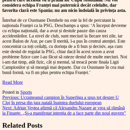
considera echipa Franței mai puternică decât celelalte, dar
favorita clară este Spania; nu am nicio îndoială în privința asta.
Întrebat de ce Ousmane Dembele nu este la fel de percutant la
naționala Franței ca la PSG, Deschamps a spus: ‘A început devreme
cu echipa națională, dar a avut și destule pauze din cauza
accidentărilor. La nivel de club, sunt meciuri la fiecare trei zile, iar
acest Balon de Aur, pe care îl merită, l-a pus în centrul atenției. Este
concentrat ca toți ceilalți, cu dorința de a fi bun și decisiv, așa cum
este destul de regulat la PSG, chiar dacă în acest sezon a avut
probleme fizice care l-au făcut să rateze destul de multe meciuri. Noi
i-am dat timp, atât fizic, cât și mental, să treacă peste finala Ligii
Campionilor și să meargă mai departe. Dar cu Ousmane în cea mai
bună formă, va fi un plus pentru echipa Franței.’
Read More
Posted in
Sports
Navigare
Previous:
Ucraineanul campion în Superliga a spus tot despre U
Cluj în presa din țara natală înaintea duelului european
în
Next:
Adrian Veștea afirmă că Alexandru Nazare ar vrea să rămână
articole
la Finanțe. „Şi-a manifestat intenţia de a face parte din noul guvern”
Related Posts