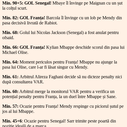
Min. 90+5: GOL Senegal!
Mbaye îl învinge pe Maignan cu un șut
la colțul scurt.
Min. 82: GOL Franța!
Barcola îl învinge cu un lob pe Mendy din
pasa decisivă livrată de Rabiot.
Min. 68:
Golul lui Nicolas Jackson (Senegal) a fost anulat pentru
ofsaid.
Min. 66: GOL Franța!
Kylian Mbappe deschide scorul din pasa lui
Michael Olise.
Min. 64:
Moment periculos pentru Franța! Mbappe nu ajunge la
pasa lui Olise, care l-ar fi lăsat singur cu Mendy.
Min. 61:
Arbitrul Alireza Faghani decide să nu dicteze penalty nici
după consultarea VAR.
Min. 60:
Arbitrul merge la monitorul VAR pentru a verifica un
potențial penalty pentru Franța, la un duel între Mbappe și Sane.
Min. 57:
Ocazie pentru Franța! Mendy respinge cu piciorul șutul pe
jos al lui Mbappe.
Min. 45+6
: Ocazie pentru Senegal! Sarr trimite peste poartă din
poziție ideală de a marca.