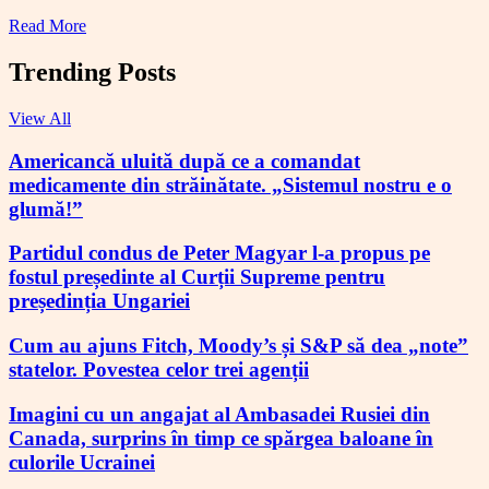
Read More
Trending Posts
View All
Americancă uluită după ce a comandat
medicamente din străinătate. „Sistemul nostru e o
glumă!”
Partidul condus de Peter Magyar l-a propus pe
fostul președinte al Curții Supreme pentru
președinția Ungariei
Cum au ajuns Fitch, Moody’s și S&P să dea „note”
statelor. Povestea celor trei agenții
Imagini cu un angajat al Ambasadei Rusiei din
Canada, surprins în timp ce spărgea baloane în
culorile Ucrainei