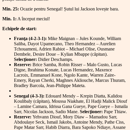
Min. 25:
Ocazie pentru Senegal! Șutul lui Jackson lovește bara.
Min. 1:
A început meciul!
Echipele de start:
Franţa (4-2-3-1):
Mike Maignan – Jules Kounde, William
Saliba, Dayot Upamecano, Theo Hernandez – Aurelien
Tchouameni, Adrien Rabiot – Michael Olise, Ousmane
Dembele, Desire Doue – Kylian Mbappe (căpitan).
Selecţioner:
Didier Deschamps.
Rezerve:
Brice Samba, Robin Risser – Malo Gusto, Lucas
Digne, Ibrahima Konate, Lucas Hernandez, Maxence
Lacroix, Emmanuel Kone, Ngolo Kante, Warren Zaire-
Emery, Rayan Cherki, Maghnes Akliouche, Marcus Thuram,
Bradley Barcola, Jean-Philippe Mateta.
Senegal (4-3-3):
Edouard Mendy – Krepin Diatta, Kalidou
Koulibaly (căpitan), Moussa Niakhate, El Hadji Malick Diouf
– Lamine Camara, Idrissa Gana Gueye, Pape Gueye – Ismaila
Sarr, Nicolas Jackson, Sadio Mane.
Selecţioner:
Pape Thiaw.
Rezerve:
Yehvann Diouf, Mory Diaw – Mamadou Sarr,
Abdoulaye Seck, Ismail Jakobs, Antoine Mendy, Pathe Ciss,
Pape Matar Sarr, Habib Diarra, Bara Sapoko Ndiaye, Assane