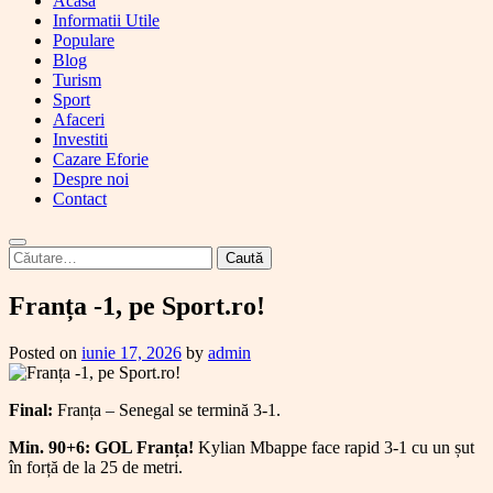
Acasa
Informatii Utile
Populare
Blog
Turism
Sport
Afaceri
Investiti
Cazare Eforie
Despre noi
Contact
Caută
după:
Franța -1, pe Sport.ro!
Posted on
iunie 17, 2026
by
admin
Final:
Franța – Senegal se termină 3-1.
Min. 90+6: GOL Franța!
Kylian Mbappe face rapid 3-1 cu un șut
în forță de la 25 de metri.