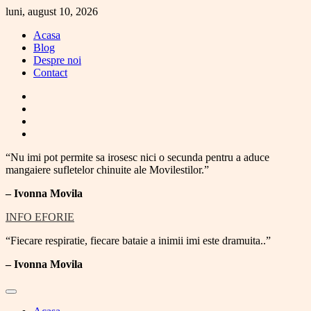
Skip
luni, august 10, 2026
to
Acasa
content
Blog
Despre noi
Contact
facebook
instagram
twitter
youtube
“Nu imi pot permite sa irosesc nici o secunda pentru a aduce
mangaiere sufletelor chinuite ale Movilestilor.”
– Ivonna Movila
INFO EFORIE
“Fiecare respiratie, fiecare bataie a inimii imi este dramuita..”
–
Ivonna Movila