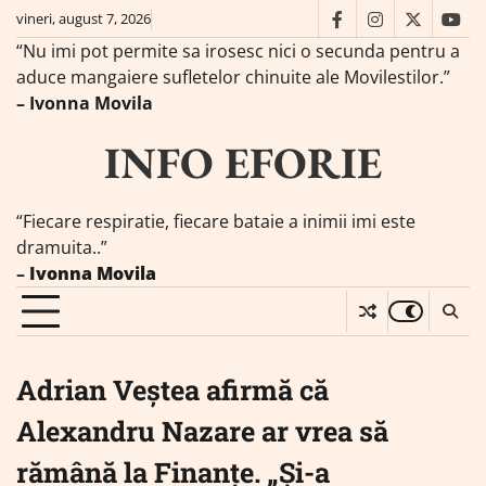
Skip
vineri, august 7, 2026
facebook
instagram
twitter
you
to
“Nu imi pot permite sa irosesc nici o secunda pentru a
content
aduce mangaiere sufletelor chinuite ale Movilestilor.”
– Ivonna Movila
INFO EFORIE
“Fiecare respiratie, fiecare bataie a inimii imi este
dramuita..”
–
Ivonna Movila
Adrian Veștea afirmă că
Alexandru Nazare ar vrea să
rămână la Finanțe. „Şi-a