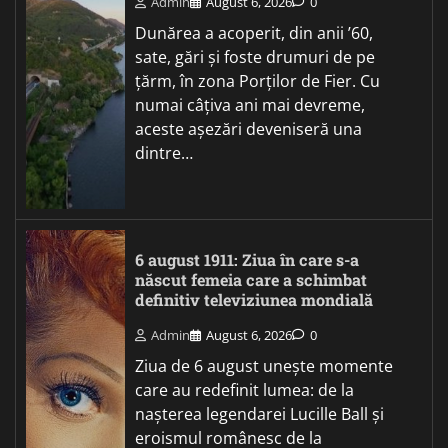
Admin
August 6, 2026
0
Dunărea a acoperit, din anii ’60,
sate, gări și foste drumuri de pe
țărm, în zona Porților de Fier. Cu
numai câțiva ani mai devreme,
aceste așezări deveniseră una
dintre…
6 august 1911: Ziua în care s-a
născut femeia care a schimbat
definitiv televiziunea mondială
Admin
August 6, 2026
0
Ziua de 6 august unește momente
care au redefinit lumea: de la
nașterea legendarei Lucille Ball și
eroismul românesc de la