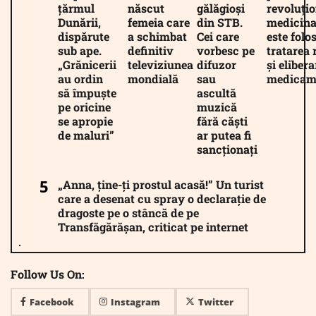
țărmul
născut
gălăgioși
revoluți
Dunării,
femeia care
din STB.
medicina
dispărute
a schimbat
Cei care
este folos
sub ape.
definitiv
vorbesc pe
tratarea 
„Grănicerii
televiziunea
difuzor
și eliber
au ordin
mondială
sau
medicam
să împuște
ascultă
pe oricine
muzică
se apropie
fără căști
de maluri”
ar putea fi
sancționați
„Anna, ține-ți prostul acasă!” Un turist
care a desenat cu spray o declarație de
dragoste pe o stâncă de pe
Transfăgărășan, criticat pe internet
Follow Us On:
Facebook
Instagram
Twitter