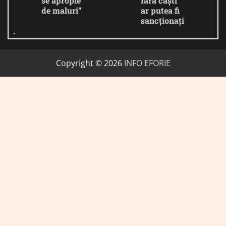
se apropie
fără căști
de maluri”
ar putea fi
sancționați
Copyright © 2026
INFO EFORIE