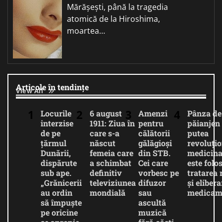
Mărășești, până la tragedia
atomică de la Hiroshima,
moartea…
Articole în tendințe
View All
Locurile
6 august
Amenzi
Pânza de
interzise
1911: Ziua în
pentru
păianjen 
de pe
care s-a
călătorii
putea
țărmul
născut
gălăgioși
revoluți
Dunării,
femeia care
din STB.
medicina
dispărute
a schimbat
Cei care
este folos
sub ape.
definitiv
vorbesc pe
tratarea 
„Grănicerii
televiziunea
difuzor
și eliber
au ordin
mondială
sau
medicam
să împuște
ascultă
pe oricine
muzică