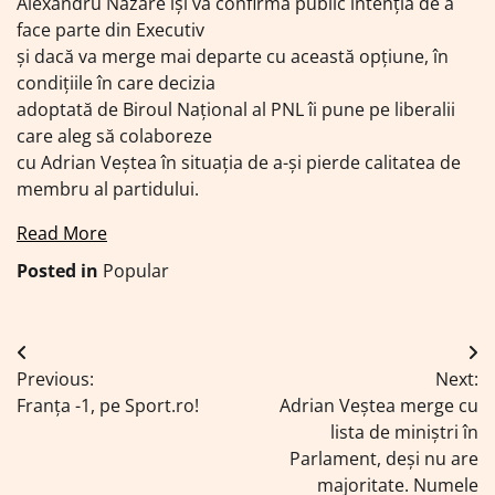
Alexandru Nazare își va confirma public intenția de a
face parte din Executiv
și dacă va merge mai departe cu această opțiune, în
condițiile în care decizia
adoptată de Biroul Național al PNL îi pune pe liberalii
care aleg să colaboreze
cu Adrian Veștea în situația de a-și pierde calitatea de
membru al partidului.
Read More
Posted in
Popular
Navigare
Previous:
Next:
în
Franța -1, pe Sport.ro!
Adrian Veștea merge cu
articole
lista de miniștri în
Parlament, deși nu are
majoritate. Numele