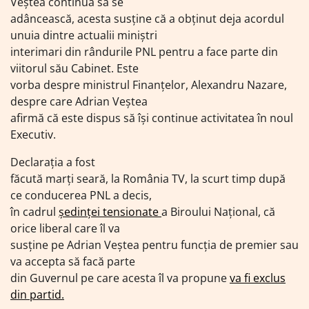
Veștea continuă să se
adâncească, acesta susține că a obținut deja acordul
unuia dintre actualii miniștri
interimari din rândurile PNL pentru a face parte din
viitorul său Cabinet. Este
vorba despre ministrul Finanțelor, Alexandru Nazare,
despre care Adrian Veștea
afirmă că este dispus să își continue activitatea în noul
Executiv.
Declarația a fost
făcută marți seară, la România TV, la scurt timp după
ce conducerea PNL a decis,
în cadrul
ședinței tensionate
a Biroului Național, că
orice liberal care îl va
susține pe Adrian Veștea pentru funcția de premier sau
va accepta să facă parte
din Guvernul pe care acesta îl va propune
va fi exclus
din partid.