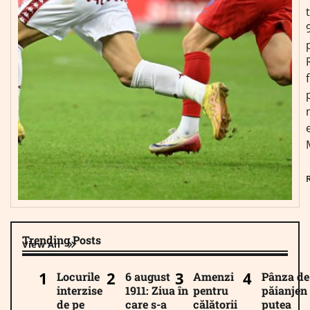
Trending Posts
View All
Locurile
6 august
Amenzi
Pânza de
interzise
1911: Ziua în
pentru
păianjen 
de pe
care s-a
călătorii
putea