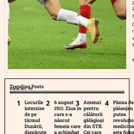
Trending Posts
View All
Locurile
6 august
Amenzi
Pânza de
interzise
1911: Ziua în
pentru
păianjen 
de pe
care s-a
călătorii
putea
țărmul
născut
gălăgioși
revoluți
Dunării,
femeia care
din STB.
medicina
dispărute
a schimbat
Cei care
este folos