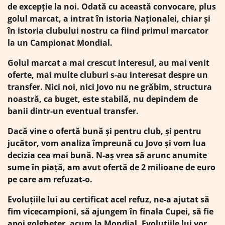
de excepţie la noi. Odată cu această convocare, plus
golul marcat, a intrat în istoria Naţionalei, chiar şi
în istoria clubului nostru ca fiind primul marcator
la un Campionat Mondial.
Golul marcat a mai crescut interesul, au mai venit
oferte, mai multe cluburi s-au interesat despre un
transfer. Nici noi, nici Jovo nu ne grăbim, structura
noastră, ca buget, este stabilă, nu depindem de
banii dintr-un eventual transfer.
Dacă vine o ofertă bună şi pentru club, şi pentru
jucător, vom analiza împreună cu Jovo şi vom lua
decizia cea mai bună. N-aş vrea să arunc anumite
sume în piaţă, am avut ofertă de 2 milioane de euro
pe care am refuzat-o.
Evoluţiile lui au certificat acel refuz, ne-a ajutat să
fim vicecampioni, să ajungem în finala Cupei, să fie
apoi golgheter, acum la Mondial. Evoluţiile lui vor