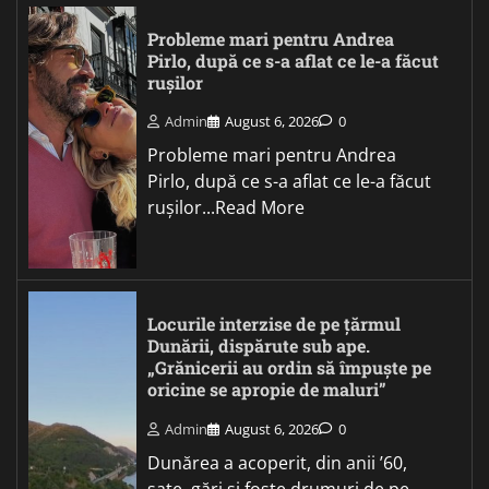
Probleme mari pentru Andrea
Pirlo, după ce s-a aflat ce le-a făcut
rușilor
Admin
August 6, 2026
0
Probleme mari pentru Andrea
Pirlo, după ce s-a aflat ce le-a făcut
rușilor...Read More
Locurile interzise de pe țărmul
Dunării, dispărute sub ape.
„Grănicerii au ordin să împuște pe
oricine se apropie de maluri”
Admin
August 6, 2026
0
Dunărea a acoperit, din anii ’60,
sate, gări și foste drumuri de pe