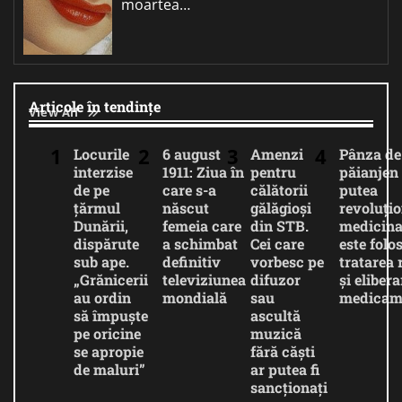
moartea…
Articole în tendințe
View All
Locurile
6 august
Amenzi
Pânza de
interzise
1911: Ziua în
pentru
păianjen 
de pe
care s-a
călătorii
putea
țărmul
născut
gălăgioși
revoluți
Dunării,
femeia care
din STB.
medicina
dispărute
a schimbat
Cei care
este folos
sub ape.
definitiv
vorbesc pe
tratarea 
„Grănicerii
televiziunea
difuzor
și eliber
au ordin
mondială
sau
medicam
să împuște
ascultă
pe oricine
muzică
se apropie
fără căști
de maluri”
ar putea fi
sancționați