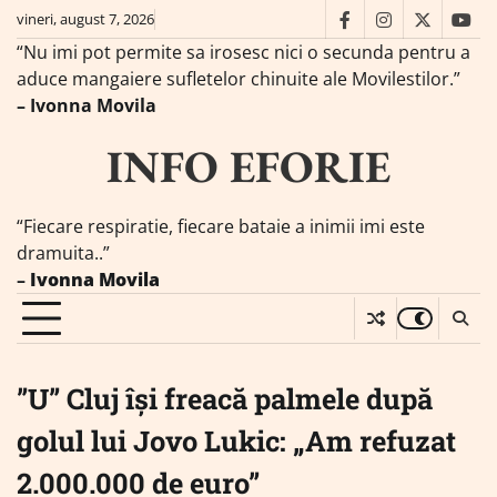
Skip
vineri, august 7, 2026
facebook
instagram
twitter
you
to
“Nu imi pot permite sa irosesc nici o secunda pentru a
content
aduce mangaiere sufletelor chinuite ale Movilestilor.”
– Ivonna Movila
INFO EFORIE
“Fiecare respiratie, fiecare bataie a inimii imi este
dramuita..”
–
Ivonna Movila
”U” Cluj își freacă palmele după
golul lui Jovo Lukic: „Am refuzat
2.000.000 de euro”