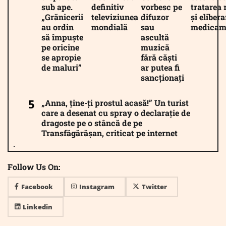
sub ape.
definitiv
vorbesc pe
tratarea 
„Grănicerii
televiziunea
difuzor
și eliber
au ordin
mondială
sau
medicam
să împuște
ascultă
pe oricine
muzică
se apropie
fără căști
de maluri”
ar putea fi
sancționați
„Anna, ține-ți prostul acasă!” Un turist
care a desenat cu spray o declarație de
dragoste pe o stâncă de pe
Transfăgărășan, criticat pe internet
Follow Us On:
Facebook
Instagram
Twitter
Linkedin