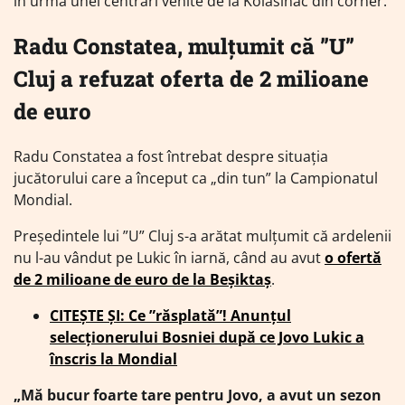
în urma unei centrări venite de la Kolasinac din corner.
Radu Constatea, mulțumit că ”U”
Cluj a refuzat oferta de 2 milioane
de euro
Radu Constatea a fost întrebat despre situația
jucătorului care a început ca „din tun” la Campionatul
Mondial.
Președintele lui ”U” Cluj s-a arătat mulțumit că ardelenii
nu l-au vândut pe Lukic în iarnă, când au avut
o ofertă
de 2 milioane de euro de la Beșiktaș
.
CITEȘTE ȘI: Ce ”răsplată”! Anunțul
selecționerului Bosniei după ce Jovo Lukic a
înscris la Mondial
„Mă bucur foarte tare pentru Jovo, a avut un sezon