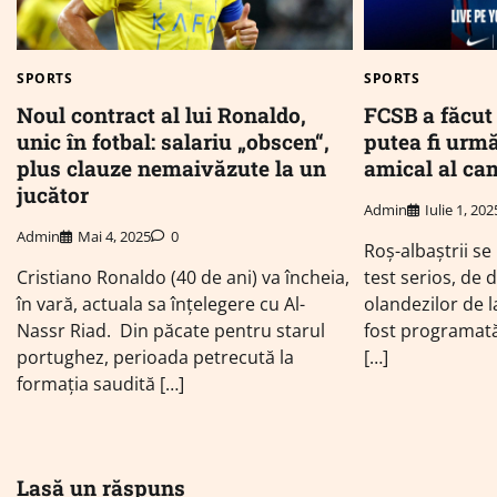
SPORTS
SPORTS
Noul contract al lui Ronaldo,
FCSB a făcut
unic în fotbal: salariu „obscen“,
putea fi urmă
plus clauze nemaivăzute la un
amical al ca
jucător
Admin
Iulie 1, 202
Admin
Mai 4, 2025
0
Roș-albaștrii s
Cristiano Ronaldo (40 de ani) va încheia,
test serios, de 
în vară, actuala sa înțelegere cu Al-
olandezilor de l
Nassr Riad. Din păcate pentru starul
fost programată 
portughez, perioada petrecută la
[…]
formația saudită […]
Lasă un răspuns