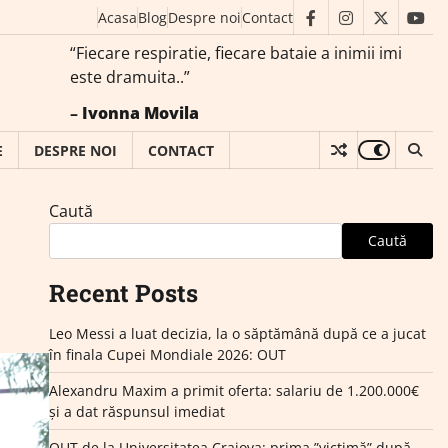
Acasa
Blog
Despre noi
Contact
facebook
instagram
twitter
you
“Fiecare respiratie, fiecare bataie a inimii imi
este dramuita..”
–
Ivonna Movila
E
DESPRE NOI
CONTACT
Caută
Caută
Recent Posts
Leo Messi a luat decizia, la o săptămână după ce a jucat
în finala Cupei Mondiale 2026: OUT
Alexandru Maxim a primit oferta: salariu de 1.200.000€
și a dat răspunsul imediat
OUT de la Universitatea Craiova: prima ”victimă” după