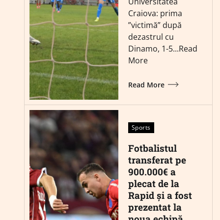
Universitatea
Craiova: prima
”victimă” după
dezastrul cu
Dinamo, 1-5...Read
More
Read More
Sports
Fotbalistul
transferat pe
900.000€ a
plecat de la
Rapid și a fost
prezentat la
noua echipă