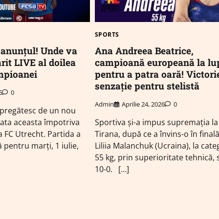
SPORTS
 anunțul! Unde va
Ana Andreea Beatrice,
rit LIVE al doilea
campioană europeană la lu
mpioanei
pentru a patra oară! Victori
senzație pentru stelistă
5
0
Admin
Aprilie 24, 2026
0
e pregătesc de un nou
data aceasta împotriva
Sportiva și-a impus supremația la
a FC Utrecht. Partida a
Tirana, după ce a învins-o în final
pentru marți, 1 iulie,
Liliia Malanchuk (Ucraina), la cate
55 kg, prin superioritate tehnică, 
10-0. […]