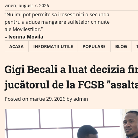
Skip
vineri, august 7, 2026
to
“Nu imi pot permite sa irosesc nici o secunda
content
pentru a aduce mangaiere sufletelor chinuite
ale Movilestilor.”
– Ivonna Movila
ACASA
INFORMATII UTILE
POPULARE
BLOG
Gigi Becali a luat decizia f
jucătorul de la FCSB ”asalta
Posted on
martie 29, 2026
by
admin