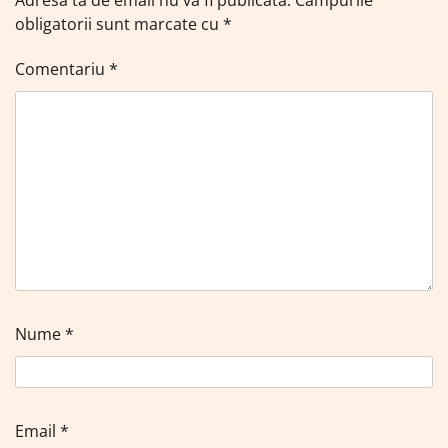
Adresa ta de email nu va fi publicată.
Câmpurile
obligatorii sunt marcate cu
*
Comentariu
*
Nume
*
Email
*