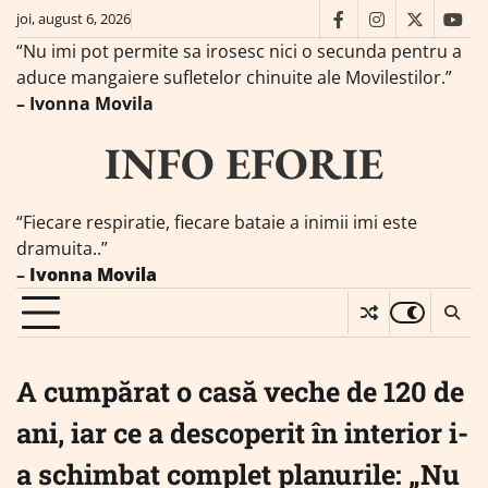
Skip
joi, august 6, 2026
facebook
instagram
twitter
you
to
“Nu imi pot permite sa irosesc nici o secunda pentru a
content
aduce mangaiere sufletelor chinuite ale Movilestilor.”
– Ivonna Movila
INFO EFORIE
“Fiecare respiratie, fiecare bataie a inimii imi este
dramuita..”
–
Ivonna Movila
A cumpărat o casă veche de 120 de
ani, iar ce a descoperit în interior i-
a schimbat complet planurile: „Nu