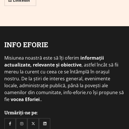
Linkedin
INFO EFORIE
Misiunea noastră este să îți oferim
informații
actualizate, relevante și obiective
, astfel încât să fii
mereu la curent cu ceea ce se întâmplă în orașul
nostru. De la știri de interes general, evenimente
locale, administrație publică, până la povești ale
oamenilor din comunitate, info-eforie.ro își propune să
fie
vocea Eforiei
..
Urmăriți-ne pe:
Facebook
Instagram
Twitter
Linkedin