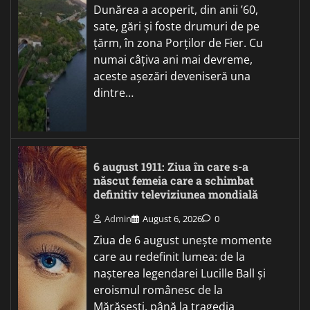
Dunărea a acoperit, din anii ’60,
sate, gări și foste drumuri de pe
țărm, în zona Porților de Fier. Cu
numai câțiva ani mai devreme,
aceste așezări deveniseră una
dintre…
6 august 1911: Ziua în care s-a
născut femeia care a schimbat
definitiv televiziunea mondială
Admin
August 6, 2026
0
Ziua de 6 august unește momente
care au redefinit lumea: de la
nașterea legendarei Lucille Ball și
eroismul românesc de la
Mărășești, până la tragedia