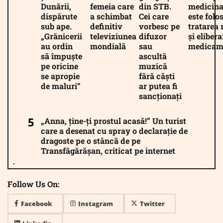
Dunării,
femeia care
din STB.
medicina
dispărute
a schimbat
Cei care
este folos
sub ape.
definitiv
vorbesc pe
tratarea 
„Grănicerii
televiziunea
difuzor
și eliber
au ordin
mondială
sau
medicam
să împuște
ascultă
pe oricine
muzică
se apropie
fără căști
de maluri”
ar putea fi
sancționați
„Anna, ține-ți prostul acasă!” Un turist
care a desenat cu spray o declarație de
dragoste pe o stâncă de pe
Transfăgărășan, criticat pe internet
Follow Us On:
Facebook
Instagram
Twitter