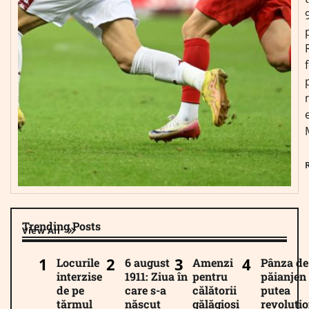
Trending Posts
View All
Locurile
6 august
Amenzi
Pânza de
interzise
1911: Ziua în
pentru
păianjen 
de pe
care s-a
călătorii
putea
țărmul
născut
gălăgioși
revoluți