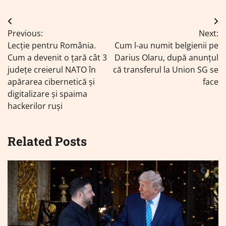
Navigare
Previous:
Next:
în
Lecție pentru România.
Cum l-au numit belgienii pe
articole
Cum a devenit o țară cât 3
Darius Olaru, după anunțul
județe creierul NATO în
că transferul la Union SG se
apărarea cibernetică și
face
digitalizare și spaima
hackerilor ruși
Related Posts