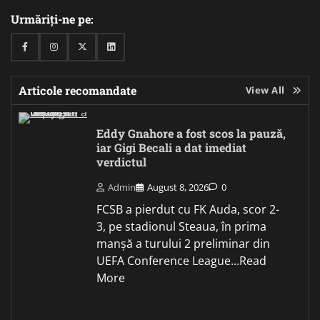
Urmăriți-ne pe:
Facebook
Instagram
Twitter
Linkedin
Articole recomandate
View All
Eddy Gnahore a fost scos la pauză,
iar Gigi Becali a dat imediat
verdictul
Admin
August 8, 2026
0
FCSB a pierdut cu FK Auda, scor 2-
3, pe stadionul Steaua, în prima
manșă a turului 2 preliminar din
UEFA Conference League...Read
More