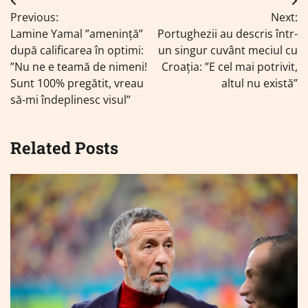
Navigare
Previous:
Next:
în
Lamine Yamal ”amenință”
Portughezii au descris într-
articole
după calificarea în optimi:
un singur cuvânt meciul cu
”Nu ne e teamă de nimeni!
Croația: ”E cel mai potrivit,
Sunt 100% pregătit, vreau
altul nu există”
să-mi îndeplinesc visul”
Related Posts