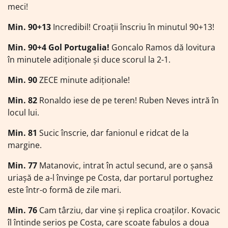
meci!
Min. 90+13
Incredibil! Croații înscriu în minutul 90+13!
Min. 90+4 Gol Portugalia!
Goncalo Ramos dă lovitura
în minutele adiționale și duce scorul la 2-1.
Min. 90
ZECE minute adiționale!
Min. 82
Ronaldo iese de pe teren! Ruben Neves intră în
locul lui.
Min. 81
Sucic înscrie, dar fanionul e ridcat de la
margine.
Min. 77
Matanovic, intrat în actul secund, are o șansă
uriașă de a-l învinge pe Costa, dar portarul portughez
este într-o formă de zile mari.
Min. 76
Cam târziu, dar vine și replica croaților. Kovacic
îl întinde serios pe Costa, care scoate fabulos a doua