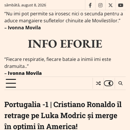
Skip
sâmbătă, august 8, 2026
facebook
instagram
twitter
you
to
“Nu imi pot permite sa irosesc nici o secunda pentru a
content
aduce mangaiere sufletelor chinuite ale Movilestilor.”
– Ivonna Movila
INFO EFORIE
“Fiecare respiratie, fiecare bataie a inimii imi este
dramuita..”
–
Ivonna Movila
Portugalia -1 | Cristiano Ronaldo îl
retrage pe Luka Modric și merge
în optimi în America!