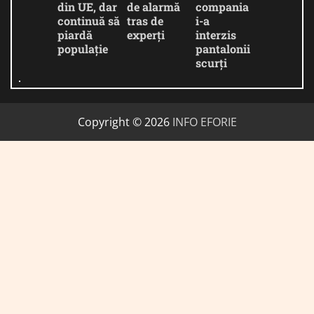
din UE, dar
de alarmă
compania
continuă să
tras de
i-a
piardă
experți
interzis
populație
pantalonii
scurți
Copyright © 2026
INFO EFORIE