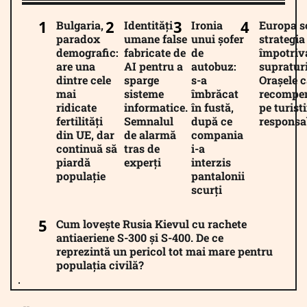
Bulgaria,
Identități
Ironia
Europa 
paradox
umane false
unui șofer
strategia
demografic:
fabricate de
de
împotriv
are una
AI pentru a
autobuz:
supratur
dintre cele
sparge
s-a
Orașele c
mai
sisteme
îmbrăcat
recompe
ridicate
informatice.
în fustă,
pe turiști
fertilități
Semnalul
după ce
responsab
din UE, dar
de alarmă
compania
continuă să
tras de
i-a
piardă
experți
interzis
populație
pantalonii
scurți
Cum lovește Rusia Kievul cu rachete
antiaeriene S-300 și S-400. De ce
reprezintă un pericol tot mai mare pentru
populația civilă?