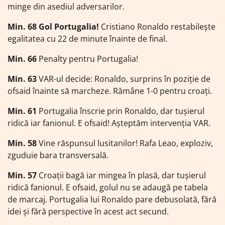
minge din asediul adversarilor.
Min. 68 Gol Portugalia!
Cristiano Ronaldo restabilește
egalitatea cu 22 de minute înainte de final.
Min. 66
Penalty pentru Portugalia!
Min. 63
VAR-ul decide: Ronaldo, surprins în poziție de
ofsaid înainte să marcheze. Rămâne 1-0 pentru croați.
Min. 61
Portugalia înscrie prin Ronaldo, dar tușierul
ridică iar fanionul. E ofsaid! Așteptăm intervenția VAR.
Min. 58
Vine răspunsul lusitanilor! Rafa Leao, exploziv,
zguduie bara transversală.
Min. 57
Croații bagă iar mingea în plasă, dar tușierul
ridică fanionul. E ofsaid, golul nu se adaugă pe tabela
de marcaj. Portugalia lui Ronaldo pare debusolată, fără
idei și fără perspective în acest act secund.