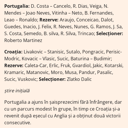
Portugalia:
D. Costa – Cancelo, R. Dias, Veiga, N.
Mendes – Joao Neves, Vitinha – Neto, B. Fernandes,
Leao – Ronaldo;
Rezerve:
Araujo, Conceicao, Dalot,
Guedes, Inacio, J. Felix, R. Neves, Nunes, G. Ramos, J. Sa,
S. Costa, Semedo, B. silva, R. Silva, Trincao;
Selecționer:
Roberto Martinez
Croația:
Livakovic – Stanisic, Sutalo, Pongracic, Perisic-
Modric, Kovacic – Vlasic, Sucic, Baturina – Budimir;
Rezerve:
Caleta-Car, Erlic, Fruk, Gvardiol, Jakic, Kotarski,
Kramaric, Matanovic, Moro, Musa, Pandur, Pasalic,
Sucic, Vuskovic;
Selecționer:
Zlatko Dalic
știre inițială
Portugalia a ajuns în șaisprezecimi fără înfrângere, dar
cu un parcurs modest în grupe, în timp ce Croația și-a
revenit după eșecul cu Anglia și a obținut două victorii
consecutive.