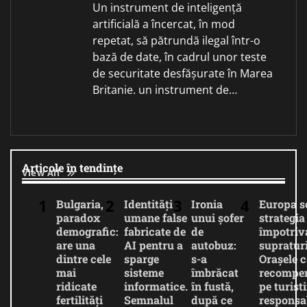
Un instrument de inteligență
artificială a încercat, în mod
repetat, să pătrundă ilegal într-o
bază de date, în cadrul unor teste
de securitate desfășurate în Marea
Britanie. un instrument de…
Articole în tendințe
View All
Bulgaria,
Identități
Ironia
Europa 
paradox
umane false
unui șofer
strategia
demografic:
fabricate de
de
împotriv
are una
AI pentru a
autobuz:
supratur
dintre cele
sparge
s-a
Orașele c
mai
sisteme
îmbrăcat
recompe
ridicate
informatice.
în fustă,
pe turiști
fertilități
Semnalul
după ce
responsab