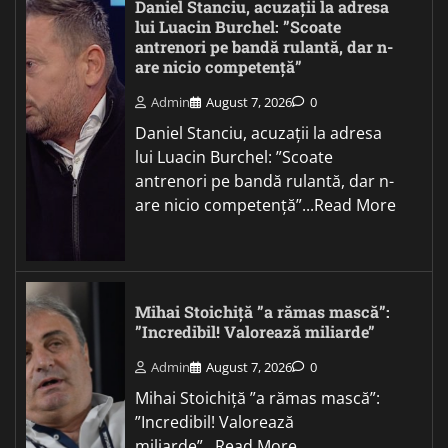
Daniel Stanciu, acuzații la adresa
lui Luacin Burchel: ”Scoate
antrenori pe bandă rulantă, dar n-
are nicio competență”
Admin
August 7, 2026
0
Daniel Stanciu, acuzații la adresa
lui Luacin Burchel: ”Scoate
antrenori pe bandă rulantă, dar n-
are nicio competență”...Read More
Mihai Stoichiță ”a rămas mască”:
”Incredibil! Valorează miliarde”
Admin
August 7, 2026
0
Mihai Stoichiță ”a rămas mască”:
”Incredibil! Valorează
miliarde”...Read More