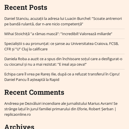
Recent Posts
Daniel Stanciu, acuzații la adresa lui Luacin Burchel: ”Scoate antrenori
pe bandă rulantă, dar n-are nicio competență”
Mihai Stoichiță ”a rămas mască”: ”Incredibil! Valorează miliarde”
Specialiștii s-au pronunțat: ce șanse au Universitatea Craiova, FCSB,
CFR și ”U” Cluj la calificare
Daniela Roba a auzit ce a spus din închisoare soțul care a desfigurat-o
cu ciocanul și nu a mai rezistat: ”E ireal așa ceva!”
Echipa care îl vrea pe Rareș Ilie, după ce a refuzat transferul în Cipru!
Daniel Pancu îl așteaptă la Rapid
Recent Comments
Andreea
pe
Dezvăluiri incendiare ale jurnalistului Marius Avram! Se
strânge lațul în jurul familiei primarului din Eforie, Robert Șerban |
replicaonline.ro
Archives