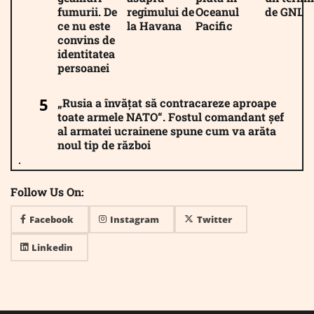
fumurii. De
regimului de
Oceanul
de GNL
ce nu este
la Havana
Pacific
convins de
identitatea
persoanei
„Rusia a învățat să contracareze aproape
toate armele NATO“. Fostul comandant șef
al armatei ucrainene spune cum va arăta
noul tip de război
Follow Us On:
Facebook
Instagram
Twitter
Linkedin