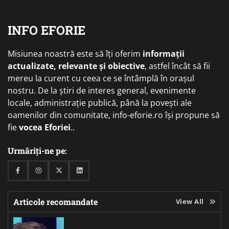
INFO EFORIE
Misiunea noastră este să îți oferim
informații
actualizate, relevante și obiective
, astfel încât să fii
mereu la curent cu ceea ce se întâmplă în orașul
nostru. De la știri de interes general, evenimente
locale, administrație publică, până la povești ale
oamenilor din comunitate, info-eforie.ro își propune să
fie
vocea Eforiei
..
Urmăriți-ne pe:
Facebook
Instagram
Twitter
Linkedin
Articole recomandate
View All