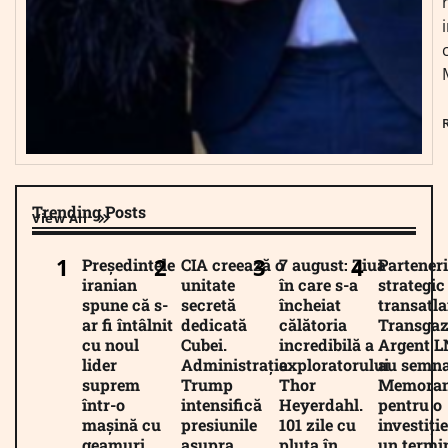
Trending Posts
View All
Președintele
CIA creează o
7 august: Ziua
Parteneri
iranian
unitate
în care s-a
strategic
spune că s-
secretă
încheiat
transatla
ar fi întâlnit
dedicată
călătoria
Transgaz
cu noul
Cubei.
incredibilă a
Argent 
lider
Administrația
exploratorului
au semna
suprem
Trump
Thor
Memora
într-o
intensifică
Heyerdahl.
pentru o
mașină cu
presiunile
101 zile cu
investiție
geamuri
asupra
pluta în
un termi