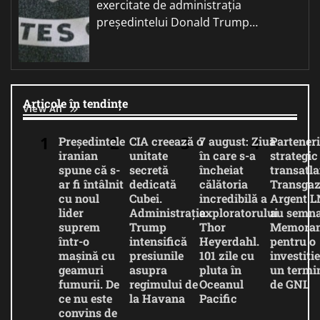
exercitate de administrația
președintelui Donald Trump…
Articole în tendințe
View All
Președintele
CIA creează o
7 august: Ziua
Parteneri
iranian
unitate
în care s-a
strategic
spune că s-
secretă
încheiat
transatla
ar fi întâlnit
dedicată
călătoria
Transgaz
cu noul
Cubei.
incredibilă a
Argent 
lider
Administrația
exploratorului
au semna
suprem
Trump
Thor
Memora
într-o
intensifică
Heyerdahl.
pentru o
mașină cu
presiunile
101 zile cu
investiție
geamuri
asupra
pluta în
un termi
fumurii. De
regimului de
Oceanul
de GNL
ce nu este
la Havana
Pacific
convins de