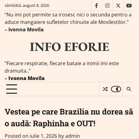
Skip
sâmbătă, august 8, 2026
facebook
instagram
twitter
you
to
“Nu imi pot permite sa irosesc nici o secunda pentru a
content
aduce mangaiere sufletelor chinuite ale Movilestilor.”
– Ivonna Movila
INFO EFORIE
“Fiecare respiratie, fiecare bataie a inimii imi este
dramuita..”
–
Ivonna Movila
Vestea pe care Brazilia nu dorea să
o audă: Raphinha e OUT!
Posted on
iulie 1, 2026
by
admin