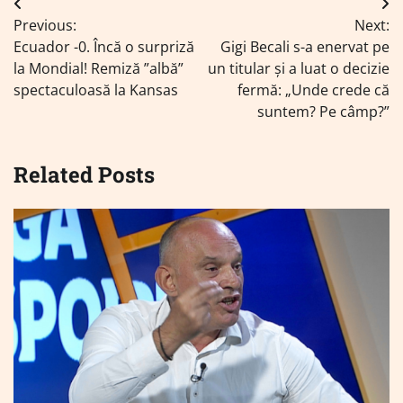
Navigare
Previous:
Next:
în
Ecuador -0. Încă o surpriză
Gigi Becali s-a enervat pe
articole
la Mondial! Remiză ”albă”
un titular și a luat o decizie
spectaculoasă la Kansas
fermă: „Unde crede că
suntem? Pe câmp?”
Related Posts