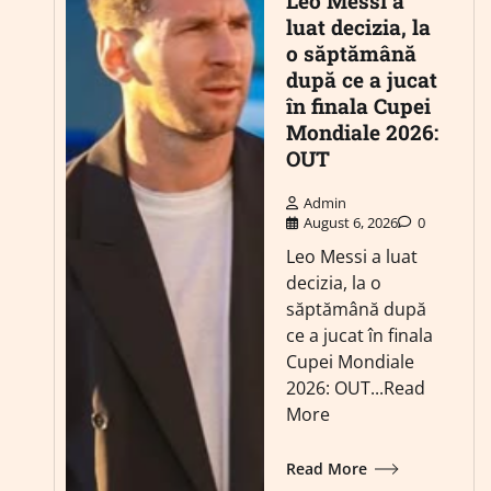
Leo Messi a
luat decizia, la
o săptămână
după ce a jucat
în finala Cupei
Mondiale 2026:
OUT
Admin
August 6, 2026
0
Leo Messi a luat
decizia, la o
săptămână după
ce a jucat în finala
Cupei Mondiale
2026: OUT...Read
More
Read More