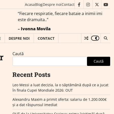
Acasa
Blog
Despre noi
Contact
facebook
instagram
twitter
you
“Fiecare respiratie, fiecare bataie a inimii imi
este dramuita..”
–
Ivonna Movila
E
DESPRE NOI
CONTACT
Caută
r
Caută
Recent Posts
Leo Messi a luat decizia, la o săptămână după ce a jucat
în finala Cupei Mondiale 2026: OUT
Alexandru Maxim a primit oferta: salariu de 1.200.000€
și a dat răspunsul imediat
OUT de la Universitatea Craiova: prima ”victimă” după