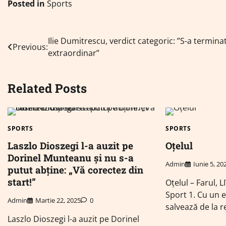
Posted in
Sports
Navigare
Ilie Dumitrescu, verdict categoric: ”S-a terminat
Previous:
extraordinar”
în
articole
Related Posts
SPORTS
SPORTS
Laszlo Dioszegi l-a auzit pe
Oțelul
Dorinel Munteanu și nu s-a
Admin
Iunie 5, 20
putut abține: „Vă corectez din
start!”
Oțelul – Farul, L
Sport 1. Cu un 
Admin
Martie 22, 2025
0
salvează de la
Laszlo Dioszegi l-a auzit pe Dorinel