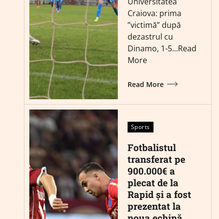
Universitatea
Craiova: prima
”victimă” după
dezastrul cu
Dinamo, 1-5...Read
More
Read More
Sports
Fotbalistul
transferat pe
900.000€ a
plecat de la
Rapid și a fost
prezentat la
noua echipă