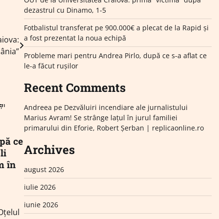
dezastrul cu Dinamo, 1-5
Fotbalistul transferat pe 900.000€ a plecat de la Rapid și
a fost prezentat la noua echipă
iova:
mânia”
Probleme mari pentru Andrea Pirlo, după ce s-a aflat ce
le-a făcut rușilor
Recent Comments
Andreea
pe
Dezvăluiri incendiare ale jurnalistului
Marius Avram! Se strânge lațul în jurul familiei
primarului din Eforie, Robert Șerban | replicaonline.ro
upă ce
Archives
li
m în
august 2026
iulie 2026
iunie 2026
Oțelul