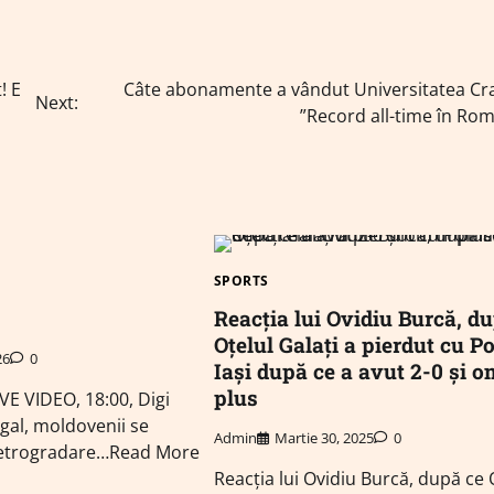
! E
Câte abonamente a vândut Universitatea Cra
Next:
”Record all-time în Ro
SPORTS
Reacția lui Ovidiu Burcă, d
Oțelul Galați a pierdut cu Po
26
0
Iași după ce a avut 2-0 și o
plus
IVE VIDEO, 18:00, Digi
egal, moldovenii se
Admin
Martie 30, 2025
0
 retrogradare…Read More
Reacția lui Ovidiu Burcă, după ce 