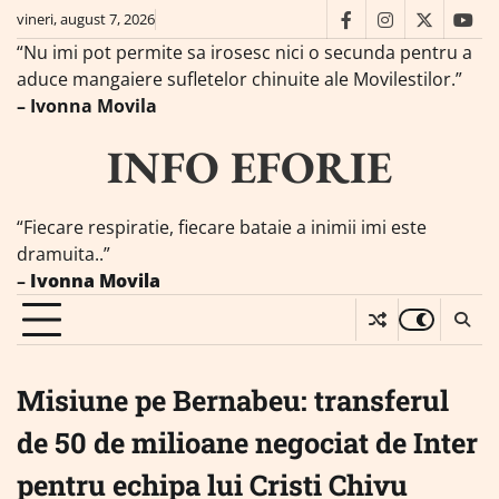
Skip
vineri, august 7, 2026
facebook
instagram
twitter
you
to
“Nu imi pot permite sa irosesc nici o secunda pentru a
content
aduce mangaiere sufletelor chinuite ale Movilestilor.”
– Ivonna Movila
INFO EFORIE
“Fiecare respiratie, fiecare bataie a inimii imi este
dramuita..”
–
Ivonna Movila
Misiune pe Bernabeu: transferul
de 50 de milioane negociat de Inter
pentru echipa lui Cristi Chivu