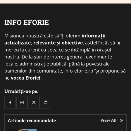
INFO EFORIE
Misiunea noastră este să îți oferim
informații
actualizate, relevante și obiective
, astfel încât să fii
mereu la curent cu ceea ce se întâmplă în orașul
nostru. De la știri de interes general, evenimente
locale, administrație publică, până la povești ale
oamenilor din comunitate, info-eforie.ro își propune să
fie
vocea Eforiei
..
Urmăriți-ne pe:
Facebook
Instagram
Twitter
Linkedin
Articole recomandate
View All