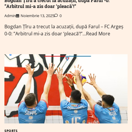
Bogdan Țîru a trecut la acuzații, după Farul -0:
”Arbitrul mi-a zis doar ‘pleacă’!”
Admin
Noiembrie 13, 2025
0
Bogdan Țîru a trecut la acuzații, după Farul – FC Argeș
0-0: ”Arbitrul mi-a zis doar ‘pleacă’!”…Read More
SPORTS