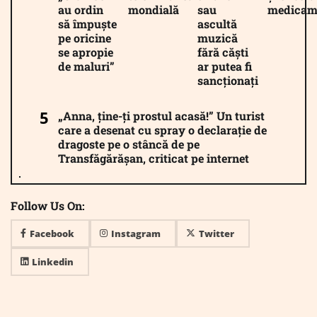
au ordin
mondială
sau
medicam
să împuște
ascultă
pe oricine
muzică
se apropie
fără căști
de maluri”
ar putea fi
sancționați
„Anna, ține-ți prostul acasă!” Un turist
care a desenat cu spray o declarație de
dragoste pe o stâncă de pe
Transfăgărășan, criticat pe internet
Follow Us On:
Facebook
Instagram
Twitter
Linkedin