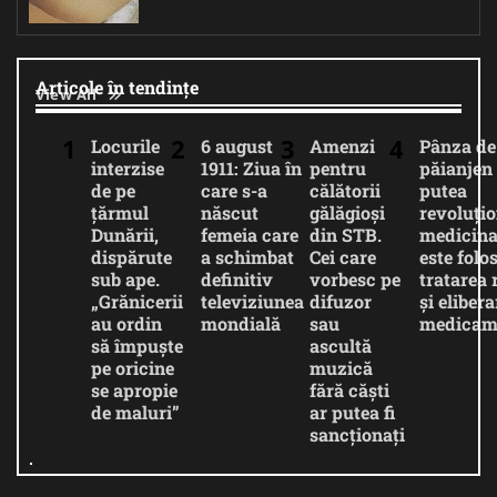
Articole în tendințe
View All
Locurile
6 august
Amenzi
Pânza de
interzise
1911: Ziua în
pentru
păianjen 
de pe
care s-a
călătorii
putea
țărmul
născut
gălăgioși
revoluți
Dunării,
femeia care
din STB.
medicina
dispărute
a schimbat
Cei care
este folos
sub ape.
definitiv
vorbesc pe
tratarea 
„Grănicerii
televiziunea
difuzor
și eliber
au ordin
mondială
sau
medicam
să împuște
ascultă
pe oricine
muzică
se apropie
fără căști
de maluri”
ar putea fi
sancționați