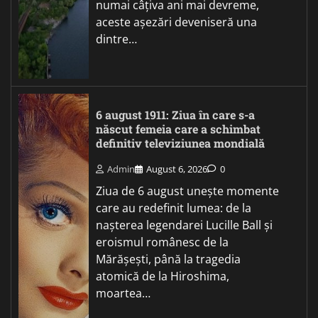
numai câțiva ani mai devreme,
aceste așezări deveniseră una
dintre…
6 august 1911: Ziua în care s-a
născut femeia care a schimbat
definitiv televiziunea mondială
Admin
August 6, 2026
0
Ziua de 6 august unește momente
care au redefinit lumea: de la
nașterea legendarei Lucille Ball și
eroismul românesc de la
Mărășești, până la tragedia
atomică de la Hiroshima,
moartea…