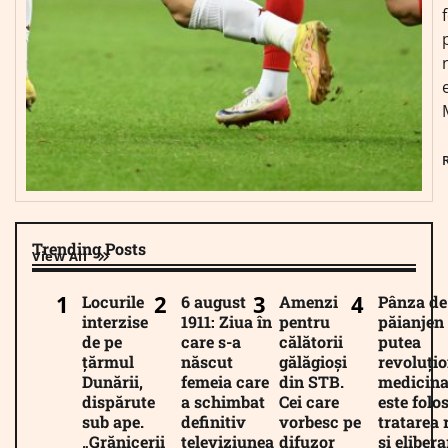
Trending Posts
View All
Locurile
6 august
Amenzi
Pânza de
interzise
1911: Ziua în
pentru
păianjen 
de pe
care s-a
călătorii
putea
țărmul
născut
gălăgioși
revoluți
Dunării,
femeia care
din STB.
medicina
dispărute
a schimbat
Cei care
este folos
sub ape.
definitiv
vorbesc pe
tratarea 
„Grănicerii
televiziunea
difuzor
și eliber