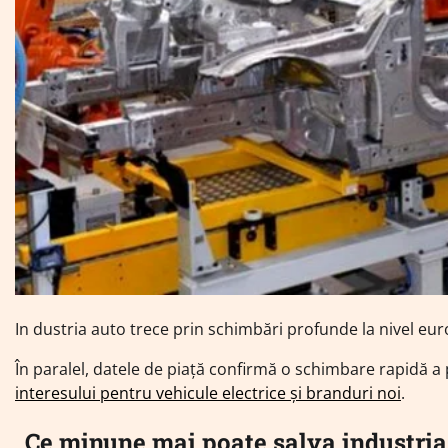
In dustria auto trece prin schimbări profunde la nivel eur
În paralel, datele de piață confirmă o schimbare rapidă a
interesului pentru vehicule electrice și branduri noi
.
„Ce minune mai poate salva industria