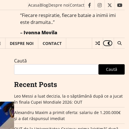
Acasa
Blog
Despre noi
Contact
facebook
instagram
twitter
you
“Fiecare respiratie, fiecare bataie a inimii imi
este dramuita..”
–
Ivonna Movila
E
DESPRE NOI
CONTACT
Caută
Caută
Recent Posts
Leo Messi a luat decizia, la o săptămână după ce a jucat
în finala Cupei Mondiale 2026: OUT
Alexandru Maxim a primit oferta: salariu de 1.200.000€
și a dat răspunsul imediat
OUT de la Universitatea Craiova: prima ”victimă” după