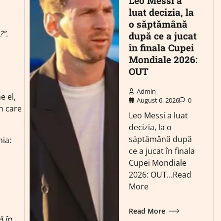
Leo Messi a
luat decizia, la
o săptămână
?”.
după ce a jucat
în finala Cupei
Mondiale 2026:
OUT
Admin
e el,
August 6, 2026
0
în care
Leo Messi a luat
decizia, la o
săptămână după
nia:
ce a jucat în finala
Cupei Mondiale
2026: OUT...Read
More
Read More
ă în