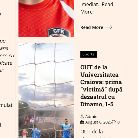
imediat...Read
More
r
Read More
 pe
vans
Sports
ere cu
ficate
OUT de la
ur
Universitatea
Craiova: prima
”victimă” după
dezastrul cu
Dinamo, 1-5
umulat
Admin
August 6, 2026
0
t
OUT de la