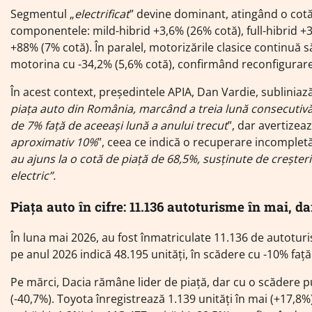
Segmentul „
electrificat
” devine dominant, atingând o cotă
componentele: mild-hibrid +3,6% (26% cotă), full-hibrid +3
+88% (7% cotă). În paralel, motorizările clasice continuă 
motorina cu -34,2% (5,6% cotă), confirmând reconfigurarea
În acest context, președintele APIA, Dan Vardie, subliniază
piața auto din România, marcând a treia lună consecutivă
de 7% față de aceeași lună a anului trecut
”, dar avertizeaz
aproximativ 10%
”, ceea ce indică o recuperare incompletă 
au ajuns la o cotă de piață de 68,5%, susținute de creșteri
electric”.
Piața auto în cifre: 11.136 autoturisme în mai, d
În luna mai 2026, au fost înmatriculate 11.136 de autoturi
pe anul 2026 indică 48.195 unități, în scădere cu -10% față
Pe mărci, Dacia rămâne lider de piață, dar cu o scădere put
(-40,7%). Toyota înregistrează 1.139 unități în mai (+17,8