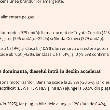
 ascensiunea brandurilor emergente.
i alimentare pe gaz
ut model (979 unități în mai), urmat de Toyota Corolla (445
Bigster (396 unități, +222%) și Skoda Octavia (379 unități).
a C (19%) și Clasa B (10,9%). Se remarcă o creștere putern
ade abrupt (-42%), iar Clasa C (-11,4%) și B (-9,6%) confirmă
 dominantă, dieselul intră în declin accelerat
 zona motorizărilor. Benzina scade la 25,9% (-20,5%), iar dies
ectrificat (BEV, PHEV, HEV și MHEV) ajunge la 68,5% din piață
în 2025), iar plug-in hibridele ajung la 12% (față de 6,4%),