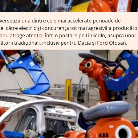
aversează una dintre cele mai accelerate perioade de
iei către electric și concurența tot mai agresivă a producăto
eanu atrage atenția, într-o postare pe LinkedIn, asupra unor
torii tradiționali, inclusiv pentru Dacia și Ford Otosan.