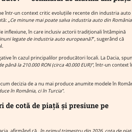
tr-un context critic evoluțiile recente din industria auto
tă: „
Ce minune mai poate salva industria auto din România
e inflexiune, în care inclusiv actorii tradiționali întâmpină
inuni legate de industria auto europeană?
”, sugerând că
l.
ve în cazul principalilor producători locali. La Dacia, spun
 de până la 210.000 RON (circa 40.000 EUR)”
, într-un context 
, precum decizia de a nu mai produce anumite modele în Româ
uce în România, ci în Turcia”
.
i de cotă de piață și presiune pe
Dacia, afirmând că
„în primul trimestru din 2026, cota de piaț