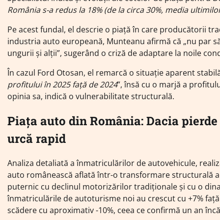
România s-a redus la 18% (de la circa 30%, media ultimilor
Pe acest fundal, el descrie o piață în care producătorii tra
industria auto europeană, Munteanu afirmă că „nu par să aibă
ungurii și alții”, sugerând o criză de adaptare la noile cond
În cazul Ford Otosan, el remarcă o situație aparent stabilă,
profitului în 2025 față de 2024
”, însă cu o marjă a profitul
opinia sa, indică o vulnerabilitate structurală.
Piața auto din România: Dacia pierde 
urcă rapid
Analiza detaliată a înmatriculărilor de autovehicule, reali
auto românească aflată într-o transformare structurală ac
puternic cu declinul motorizărilor tradiționale și cu o d
înmatriculările de autoturisme noi au crescut cu +7% față 
scădere cu aproximativ -10%, ceea ce confirmă un an încă 