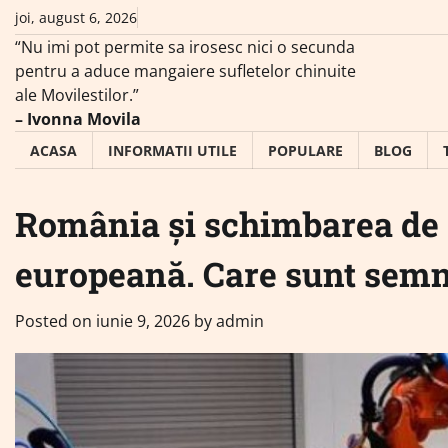
Skip
joi, august 6, 2026
to
“Nu imi pot permite sa irosesc nici o secunda
content
pentru a aduce mangaiere sufletelor chinuite
ale Movilestilor.”
– Ivonna Movila
ACASA
INFORMATII UTILE
POPULARE
BLOG
România și schimbarea de d
europeană. Care sunt semn
Posted on
iunie 9, 2026
by
admin