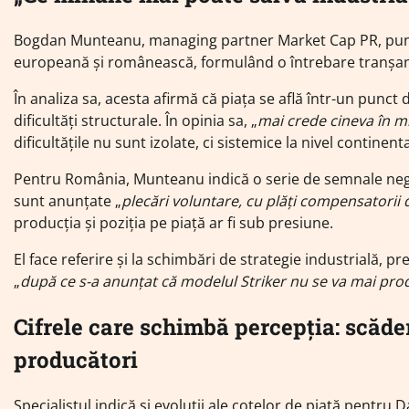
Bogdan Munteanu, managing partner Market Cap PR, pune în
europeană și românească, formulând o întrebare tranșan
În analiza sa, acesta afirmă că piața se află într-un punct d
dificultăți structurale. În opinia sa, „
mai crede cineva în m
dificultățile nu sunt izolate, ci sistemice la nivel continenta
Pentru România, Munteanu indică o serie de semnale negati
sunt anunțate „
plecări voluntare, cu plăți compensatorii
producția și poziția pe piață ar fi sub presiune.
El face referire și la schimbări de strategie industrială
„
după ce s-a anunțat că modelul Striker nu se va mai prod
Cifrele care schimbă percepția: scăder
producători
Specialistul indică și evoluții ale cotelor de piață pentru 