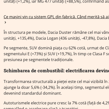
unități (+1,2%), iar MG 477 unități (+88,5%), confirmând
Ce mașini vin cu sistem GPL din fabrică. Când merită să a
În structura pe modele, Dacia Duster rămâne cel mai vând
unități, +135,4%), Dacia Logan (436 unități, -47,8%), Dacia 
Pe segmente, SUV domină piața cu 62% cotă, urmat de Clas
segmentului E (+73%) și SUV (+19,7%), în timp ce Clasa F sc
presiunea pe segmentele tradiționale.
Schimbarea de combustibil: electrificarea devine
Transformarea structurală a pieței este cel mai vizibilă în
ajunge la doar 5,6% (-34,2%). În același timp, segmentul el
devenind standardul dominant.
Autoturismele electrice pure cresc la 7% cotă (față de 4,2% 
semnalând o accelerare clară a tranziției.