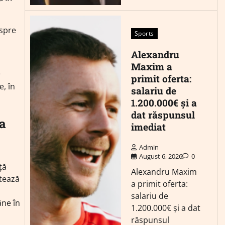
espre
Sports
Alexandru
Maxim a
primit oferta:
e, în
salariu de
1.200.000€ și a
dat răspunsul
na
imediat
Admin
August 6, 2026
0
ță
Alexandru Maxim
stează
a primit oferta:
salariu de
âne în
1.200.000€ și a dat
răspunsul