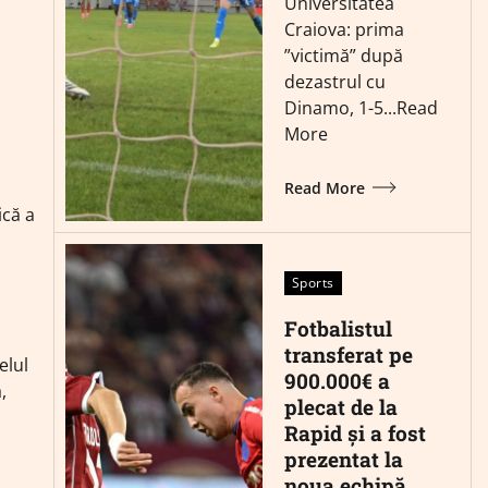
Universitatea
Craiova: prima
”victimă” după
dezastrul cu
Dinamo, 1-5...Read
More
Read More
ică a
Sports
Fotbalistul
transferat pe
elul
900.000€ a
,
plecat de la
Rapid și a fost
prezentat la
noua echipă