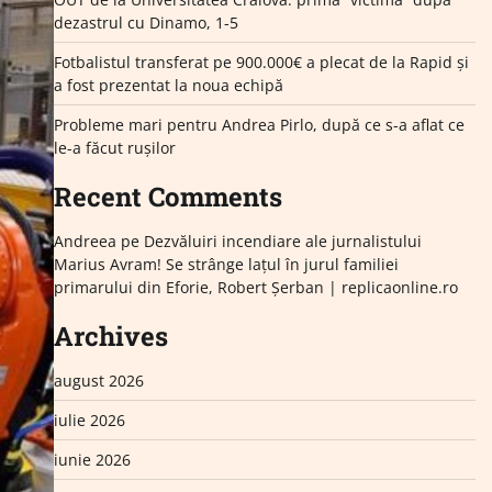
dezastrul cu Dinamo, 1-5
Fotbalistul transferat pe 900.000€ a plecat de la Rapid și
a fost prezentat la noua echipă
Probleme mari pentru Andrea Pirlo, după ce s-a aflat ce
le-a făcut rușilor
Recent Comments
Andreea
pe
Dezvăluiri incendiare ale jurnalistului
Marius Avram! Se strânge lațul în jurul familiei
primarului din Eforie, Robert Șerban | replicaonline.ro
Archives
august 2026
iulie 2026
iunie 2026