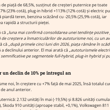
 de piață de 68,5%, susținut de creșteri puternice pe toate
7% (23% cotă), plug-in hibrid +113% (12% cotă) și electric pu
să piardă teren, benzina scăzând cu -20,5% (25,9% cotă), iar
 rapidă a structurii pieței.
 că „
luna mai confirmă consolidarea unei tendințe pozitive
 de creștere a înmatriculărilor de autoturisme noi, cu un a
ă că „
după primele cinci luni din 2026, piața rămâne în scăd
a declinului anterior. El mai arată că „
autoturismele electri
 semnificative pe segmentele full-hybrid, plug-in hybrid și p
ar un declin de 10% pe întregul an
sme noi, în creștere cu +7% față de mai 2025, însă totalul c
 de anul anterior.
ernică: 2.132 unități în mai (-19,5%) și 8.826 unități cumula
%), Skoda 910 unități (aproape stabil, +0,1%), Volkswagen 811