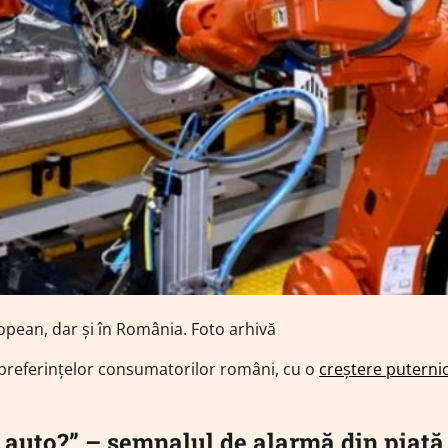
opean, dar și în România. Foto arhivă
 preferințelor consumatorilor români, cu o
creștere puterni
 auto?” – semnalul de alarmă din piață