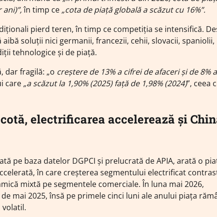
 ani)”,
în timp ce
„cota de piață globală a scăzut cu 16%”.
diționali pierd teren, în timp ce competiția se intensifică. D
 soluții nici germanii, francezii, cehii, slovacii, spaniolii,
iții tehnologice și de piață.
 dar fragilă: „o
creștere de 13% a cifrei de afaceri și de 8% a
ui care
„a scăzut la 1,90% (2025) față de 1,98% (2024)
”, ceea c
cotă, electrificarea accelerează și Chi
zată pe baza datelor DGPCI și prelucrată de APIA, arată o pia
celerată, în care creșterea segmentului electrificat contra
inamică mixtă pe segmentele comerciale. În luna mai 2026,
de mai 2025, însă pe primele cinci luni ale anului piața răm
volatil.