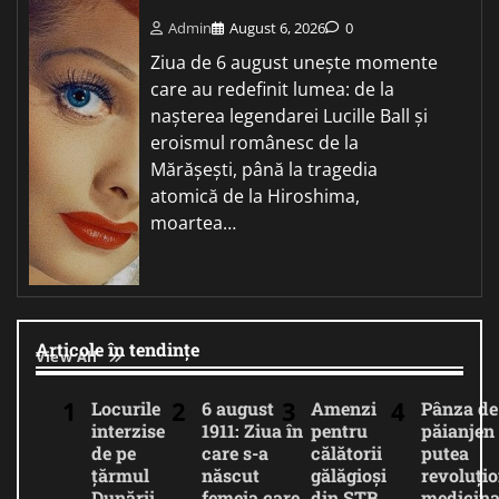
Admin
August 6, 2026
0
Ziua de 6 august unește momente
care au redefinit lumea: de la
nașterea legendarei Lucille Ball și
eroismul românesc de la
Mărășești, până la tragedia
atomică de la Hiroshima,
moartea…
Articole în tendințe
View All
Locurile
6 august
Amenzi
Pânza de
interzise
1911: Ziua în
pentru
păianjen 
de pe
care s-a
călătorii
putea
țărmul
născut
gălăgioși
revoluți
Dunării,
femeia care
din STB.
medicina