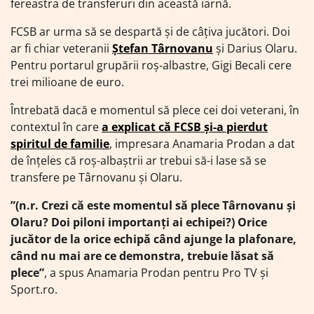
fereastra de transferuri din această iarnă.
FCSB ar urma să se despartă și de câțiva jucători. Doi
ar fi chiar veteranii
Ștefan Târnovanu
și Darius Olaru.
Pentru portarul grupării roș-albastre, Gigi Becali cere
trei milioane de euro.
Întrebată dacă e momentul să plece cei doi veterani, în
contextul în care
a explicat că FCSB și-a pierdut
spiritul de familie
, impresara Anamaria Prodan a dat
de înțeles că roș-albaștrii ar trebui să-i lase să se
transfere pe Târnovanu și Olaru.
”(n.r. Crezi că este momentul să plece Târnovanu și
Olaru? Doi piloni importanți ai echipei?) Orice
jucător de la orice echipă când ajunge la plafonare,
când nu mai are ce demonstra, trebuie lăsat să
plece”
, a spus Anamaria Prodan pentru Pro TV și
Sport.ro.