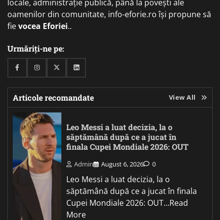
locale, administrație publică, până la povești ale
oamenilor din comunitate, info-eforie.ro își propune să
fie
vocea Eforiei
..
Urmăriți-ne pe:
Facebook
Instagram
Twitter
Linkedin
Articole recomandate
View All
Leo Messi a luat decizia, la o
săptămână după ce a jucat în
finala Cupei Mondiale 2026: OUT
Admin
August 6, 2026
0
Leo Messi a luat decizia, la o
săptămână după ce a jucat în finala
Cupei Mondiale 2026: OUT...Read
More