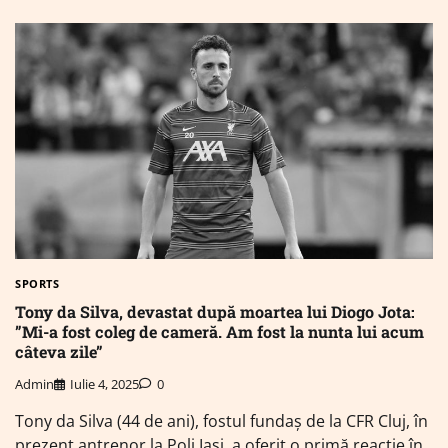
SPORTS
Tony da Silva, devastat după moartea lui Diogo Jota:
”Mi-a fost coleg de cameră. Am fost la nunta lui acum
câteva zile”
Admin
Iulie 4, 2025
0
Tony da Silva (44 de ani), fostul fundaș de la CFR Cluj, în
prezent antrenor la Poli Iași, a oferit o primă reacție în