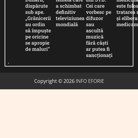
dispărute
a schimbat
Cei care
este folos
sub ape.
definitiv
vorbesc pe
tratarea 
„Grănicerii
televiziunea
difuzor
și eliber
au ordin
mondială
sau
medicam
să împuște
ascultă
pe oricine
muzică
se apropie
fără căști
de maluri”
ar putea fi
sancționați
Copyright © 2026
INFO EFORIE