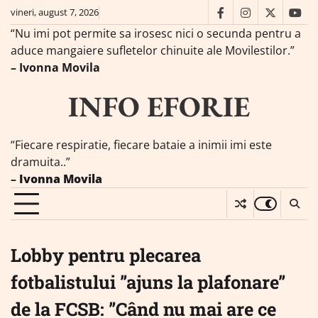
Skip
vineri, august 7, 2026
facebook
instagram
twitter
you
to
“Nu imi pot permite sa irosesc nici o secunda pentru a
content
aduce mangaiere sufletelor chinuite ale Movilestilor.”
– Ivonna Movila
INFO EFORIE
“Fiecare respiratie, fiecare bataie a inimii imi este
dramuita..”
–
Ivonna Movila
Lobby pentru plecarea
fotbalistului ”ajuns la plafonare”
de la FCSB: ”Când nu mai are ce