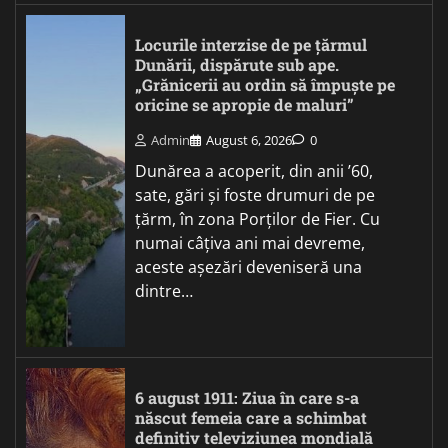
Locurile interzise de pe țărmul
Dunării, dispărute sub ape.
„Grănicerii au ordin să împuște pe
oricine se apropie de maluri”
Admin
August 6, 2026
0
Dunărea a acoperit, din anii ’60,
sate, gări și foste drumuri de pe
țărm, în zona Porților de Fier. Cu
numai câțiva ani mai devreme,
aceste așezări deveniseră una
dintre…
6 august 1911: Ziua în care s-a
născut femeia care a schimbat
definitiv televiziunea mondială