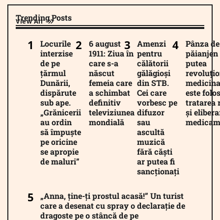
Trending Posts
View All
Locurile
6 august
Amenzi
Pânza de
interzise
1911: Ziua în
pentru
păianjen 
de pe
care s-a
călătorii
putea
țărmul
născut
gălăgioși
revoluți
Dunării,
femeia care
din STB.
medicina
dispărute
a schimbat
Cei care
este folos
sub ape.
definitiv
vorbesc pe
tratarea 
„Grănicerii
televiziunea
difuzor
și eliber
au ordin
mondială
sau
medicam
să împuște
ascultă
pe oricine
muzică
se apropie
fără căști
de maluri”
ar putea fi
sancționați
„Anna, ține-ți prostul acasă!” Un turist
care a desenat cu spray o declarație de
dragoste pe o stâncă de pe