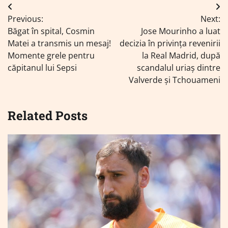
Navigare
Previous:
Next:
în
Băgat în spital, Cosmin
Jose Mourinho a luat
articole
Matei a transmis un mesaj!
decizia în privința revenirii
Momente grele pentru
la Real Madrid, după
căpitanul lui Sepsi
scandalul uriaș dintre
Valverde și Tchouameni
Related Posts