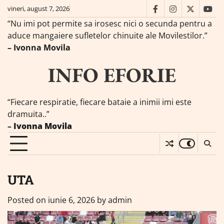
Skip
vineri, august 7, 2026
facebook
instagram
twitter
you
to
“Nu imi pot permite sa irosesc nici o secunda pentru a
content
aduce mangaiere sufletelor chinuite ale Movilestilor.”
– Ivonna Movila
INFO EFORIE
“Fiecare respiratie, fiecare bataie a inimii imi este
dramuita..”
–
Ivonna Movila
UTA
Posted on
iunie 6, 2026
by
admin