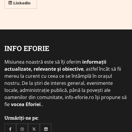
Linkedin
INFO EFORIE
Misiunea noastră este să îți oferim
informații
actualizate, relevante și obiective
, astfel încât să fii
mereu la curent cu ceea ce se întâmplă în orașul
nostru. De la știri de interes general, evenimente
locale, administrație publică, până la povești ale
oamenilor din comunitate, info-eforie.ro își propune să
fie
vocea Eforiei
..
Urmăriți-ne pe:
Facebook
Instagram
Twitter
Linkedin