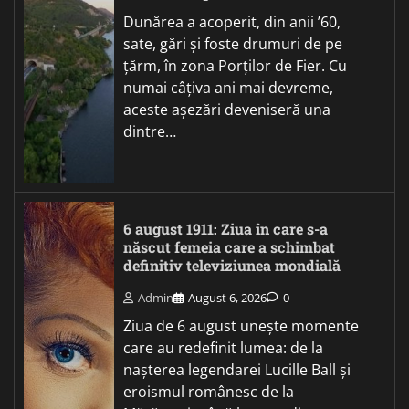
Dunărea a acoperit, din anii ’60,
sate, gări și foste drumuri de pe
țărm, în zona Porților de Fier. Cu
numai câțiva ani mai devreme,
aceste așezări deveniseră una
dintre…
6 august 1911: Ziua în care s-a
născut femeia care a schimbat
definitiv televiziunea mondială
Admin
August 6, 2026
0
Ziua de 6 august unește momente
care au redefinit lumea: de la
nașterea legendarei Lucille Ball și
eroismul românesc de la