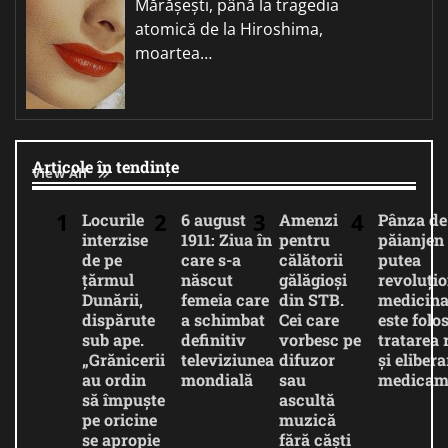
Mărășești, până la tragedia
atomică de la Hiroshima,
moartea…
Articole în tendințe
View All
Locurile
6 august
Amenzi
Pânza de
interzise
1911: Ziua în
pentru
păianjen 
de pe
care s-a
călătorii
putea
țărmul
născut
gălăgioși
revoluți
Dunării,
femeia care
din STB.
medicina
dispărute
a schimbat
Cei care
este folos
sub ape.
definitiv
vorbesc pe
tratarea 
„Grănicerii
televiziunea
difuzor
și eliber
au ordin
mondială
sau
medicam
să împuște
ascultă
pe oricine
muzică
se apropie
fără căști