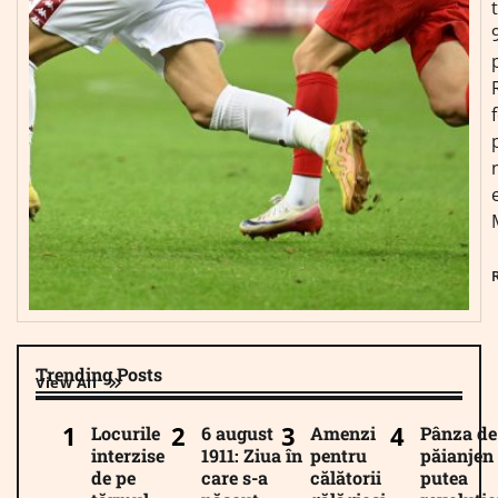
Trending Posts
View All
Locurile
6 august
Amenzi
Pânza de
interzise
1911: Ziua în
pentru
păianjen 
de pe
care s-a
călătorii
putea