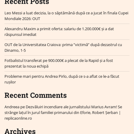
Recent Posts
Leo Messi a luat decizia, la o săptămână după ce a jucat în finala Cupei
Mondiale 2026: OUT
Alexandru Maxim a primit oferta: salariu de 1.200.000€ și a dat
răspunsul imediat
OUT de la Universitatea Craiova: prima ”victimă” după dezastrul cu
Dinamo, 1-5
Fotbalistul transferat pe 900.000€ a plecat de la Rapid și a fost
prezentat la noua echipă
Probleme mari pentru Andrea Pirlo, după ce s-a aflat ce le-a făcut
rușilor
Recent Comments
Andreea
pe
Dezvăluiri incendiare ale jurnalistului Marius Avram! Se
strânge lațul în jurul familiei primarului din Eforie, Robert Șerban |
replicaonline.ro
Archives