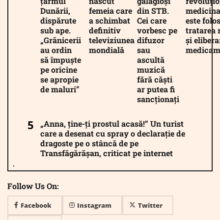
țărmul
născut
gălăgioși
revoluți
Dunării,
femeia care
din STB.
medicina
dispărute
a schimbat
Cei care
este folos
sub ape.
definitiv
vorbesc pe
tratarea 
„Grănicerii
televiziunea
difuzor
și eliber
au ordin
mondială
sau
medicam
să împuște
ascultă
pe oricine
muzică
se apropie
fără căști
de maluri”
ar putea fi
sancționați
„Anna, ține-ți prostul acasă!” Un turist
care a desenat cu spray o declarație de
dragoste pe o stâncă de pe
Transfăgărășan, criticat pe internet
Follow Us On:
Facebook
Instagram
Twitter