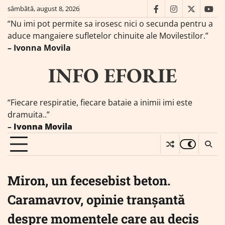
Skip
sâmbătă, august 8, 2026
facebook
instagram
twitter
you
to
“Nu imi pot permite sa irosesc nici o secunda pentru a
content
aduce mangaiere sufletelor chinuite ale Movilestilor.”
– Ivonna Movila
INFO EFORIE
“Fiecare respiratie, fiecare bataie a inimii imi este
dramuita..”
–
Ivonna Movila
Miron, un fecesebist beton.
Caramavrov, opinie tranșantă
despre momentele care au decis