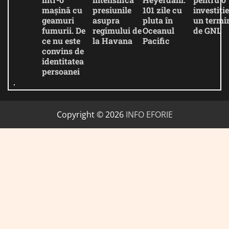
mașină cu
presiunile
101 zile cu
investiție
geamuri
asupra
pluta în
un termi
fumurii. De
regimului de
Oceanul
de GNL
ce nu este
la Havana
Pacific
convins de
identitatea
persoanei
Copyright © 2026
INFO EFORIE