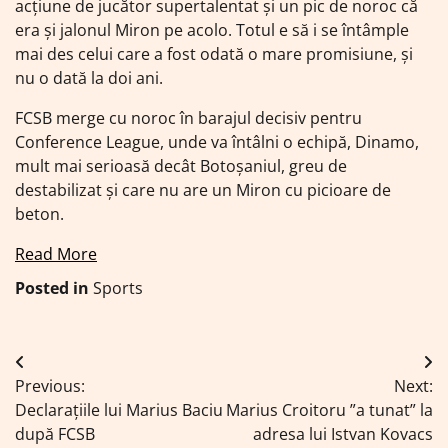
acțiune de jucător supertalentat și un pic de noroc că
era și jalonul Miron pe acolo. Totul e să i se întâmple
mai des celui care a fost odată o mare promisiune, și
nu o dată la doi ani.
FCSB merge cu noroc în barajul decisiv pentru
Conference League, unde va întâlni o echipă, Dinamo,
mult mai serioasă decât Botoșaniul, greu de
destabilizat și care nu are un Miron cu picioare de
beton.
Read More
Posted in
Sports
Navigare
Previous:
Next:
în
Declarațiile lui Marius Baciu
Marius Croitoru ”a tunat” la
articole
după FCSB
adresa lui Istvan Kovacs