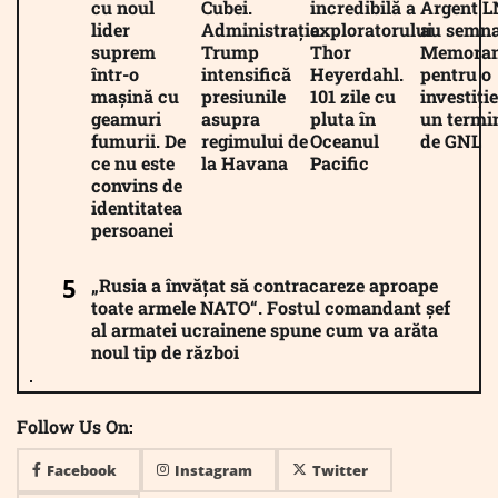
cu noul
Cubei.
incredibilă a
Argent 
lider
Administrația
exploratorului
au semna
suprem
Trump
Thor
Memora
într-o
intensifică
Heyerdahl.
pentru o
mașină cu
presiunile
101 zile cu
investiție
geamuri
asupra
pluta în
un termi
fumurii. De
regimului de
Oceanul
de GNL
ce nu este
la Havana
Pacific
convins de
identitatea
persoanei
„Rusia a învățat să contracareze aproape
toate armele NATO“. Fostul comandant șef
al armatei ucrainene spune cum va arăta
noul tip de război
Follow Us On:
Facebook
Instagram
Twitter