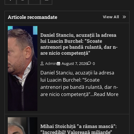
Facebook
Instagram
Twitter
Linkedin
Articole recomandate
View All
Daniel Stanciu, acuzații la adresa
lui Luacin Burchel: ”Scoate
antrenori pe bandă rulantă, dar n-
are nicio competență”
Admin
August 7, 2026
0
Daniel Stanciu, acuzații la adresa
lui Luacin Burchel: ”Scoate
antrenori pe bandă rulantă, dar n-
are nicio competență”...Read More
Mihai Stoichiță ”a rămas mască”:
”Incredibil! Valorează miliarde”