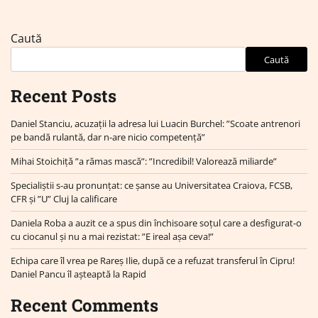
Caută
Caută
Recent Posts
Daniel Stanciu, acuzații la adresa lui Luacin Burchel: ”Scoate antrenori
pe bandă rulantă, dar n-are nicio competență”
Mihai Stoichiță ”a rămas mască”: ”Incredibil! Valorează miliarde”
Specialiștii s-au pronunțat: ce șanse au Universitatea Craiova, FCSB,
CFR și ”U” Cluj la calificare
Daniela Roba a auzit ce a spus din închisoare soțul care a desfigurat-o
cu ciocanul și nu a mai rezistat: ”E ireal așa ceva!”
Echipa care îl vrea pe Rareș Ilie, după ce a refuzat transferul în Cipru!
Daniel Pancu îl așteaptă la Rapid
Recent Comments