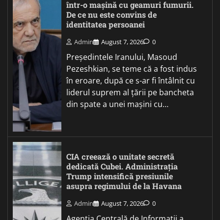
într-o mașină cu geamuri fumurii.
De ce nu este convins de
identitatea persoanei
Admin
August 7, 2026
0
Președintele Iranului, Masoud
Pezeshkian, se teme că a fost indus
în eroare, după ce s-ar fi întâlnit cu
liderul suprem al țării pe bancheta
din spate a unei mașini cu…
CIA creează o unitate secretă
dedicată Cubei. Administrația
Trump intensifică presiunile
asupra regimului de la Havana
Admin
August 7, 2026
0
Agenția Centrală de Informații a