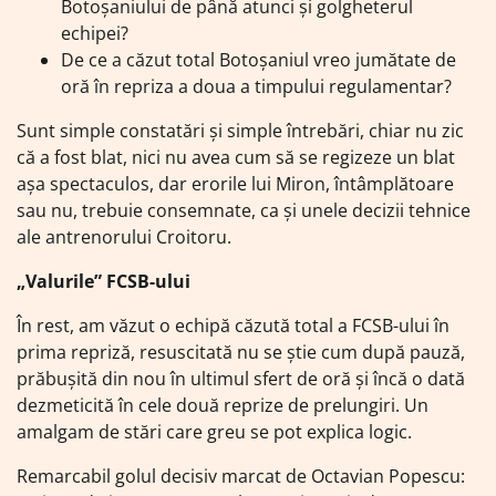
Botoșaniului de până atunci și golgheterul
echipei?
De ce a căzut total Botoșaniul vreo jumătate de
oră în repriza a doua a timpului regulamentar?
Sunt simple constatări și simple întrebări, chiar nu zic
că a fost blat, nici nu avea cum să se regizeze un blat
așa spectaculos, dar erorile lui Miron, întâmplătoare
sau nu, trebuie consemnate, ca și unele decizii tehnice
ale antrenorului Croitoru.
„Valurile” FCSB-ului
În rest, am văzut o echipă căzută total a FCSB-ului în
prima repriză, resuscitată nu se știe cum după pauză,
prăbușită din nou în ultimul sfert de oră și încă o dată
dezmeticită în cele două reprize de prelungiri. Un
amalgam de stări care greu se pot explica logic.
Remarcabil golul decisiv marcat de Octavian Popescu: