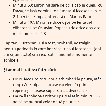
Minutul 53: Miron nu sare deloc la cap în duelul cu
Dawa, se lasă dominat de fundașul fecesebist și e
2-1 pentru echipa antrenată de Marius Baciu.
Minutul 107: Miron se duce ușor pe fentă și-l
eliberează pe Octavian Popescu de orice obstacol
în drumul spre 4-3.
Căpitanul Botoșaniului a fost, probabil, nostalgic
pentru perioada în care îmbrăca tricoul fecesebist (doi
ani și jumătate) și a încurcat în anumite momente
echipele.
Și ar mai fi câteva întrebări:
De ce face Croitoru două schimbări la pauză, atât
timp cât echipa lui jucase excelent în prima
repriză și îi fusese superioară adversarei?
De ce îl schimbă Croitoru pe Mailat în minutul 86,
adică pe autorul celor două goluri ale