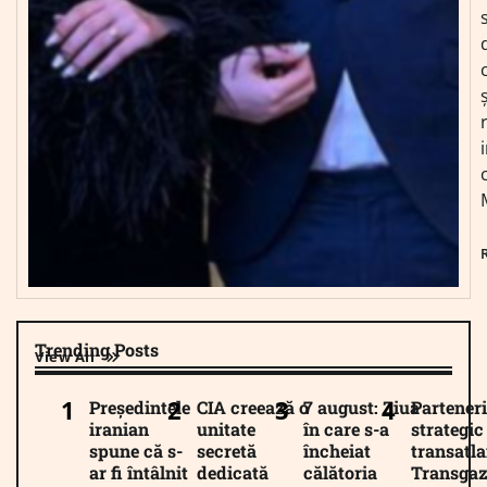
Trending Posts
View All
Președintele
CIA creează o
7 august: Ziua
Parteneri
iranian
unitate
în care s-a
strategic
spune că s-
secretă
încheiat
transatla
ar fi întâlnit
dedicată
călătoria
Transgaz