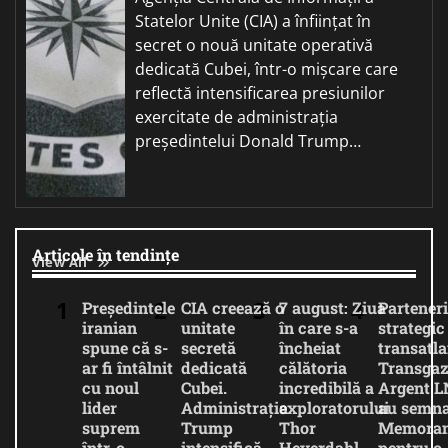
Statelor Unite (CIA) a înființat în
secret o nouă unitate operativă
dedicată Cubei, într-o mișcare care
reflectă intensificarea presiunilor
exercitate de administrația
președintelui Donald Trump…
Articole în tendințe
View All
Președintele
CIA creează o
7 august: Ziua
Parteneri
iranian
unitate
în care s-a
strategic
spune că s-
secretă
încheiat
transatla
ar fi întâlnit
dedicată
călătoria
Transgaz
cu noul
Cubei.
incredibilă a
Argent 
lider
Administrația
exploratorului
au semna
suprem
Trump
Thor
Memora
într-o
intensifică
Heyerdahl.
pentru o