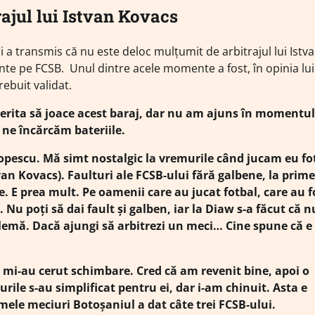
ajul lui Istvan Kovacs
 și a transmis că nu este deloc mulțumit de arbitrajul lui Istv
nte pe FCSB. Unul dintre acele momente a fost, în opinia lui
rebuit validat.
erita să joace acest baraj, dar nu am ajuns în momentul
 ne încărcăm bateriile.
Popescu. Mă simt nostalgic la vremurile când jucam eu fot
van Kovacs). Faulturi ale FCSB-ului fără galbene, la prime
. E prea mult. Pe oamenii care au jucat fotbal, care au f
. Nu poți să dai fault și galben, iar la Diaw s-a făcut că n
lemă. Dacă ajungi să arbitrezi un meci… Cine spune că e 
i mi-au cerut schimbare. Cred că am revenit bine, apoi o
urile s-au simplificat pentru ei, dar i-am chinuit. Asta e
mele meciuri Botoșaniul a dat câte trei FCSB-ului.