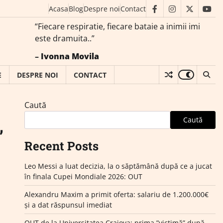
Acasa
Blog
Despre noi
Contact
facebook
instagram
twitter
you
“Fiecare respiratie, fiecare bataie a inimii imi
este dramuita..”
–
Ivonna Movila
E
DESPRE NOI
CONTACT
Caută
Caută
”
Recent Posts
Leo Messi a luat decizia, la o săptămână după ce a jucat
în finala Cupei Mondiale 2026: OUT
Alexandru Maxim a primit oferta: salariu de 1.200.000€
și a dat răspunsul imediat
OUT de la Universitatea Craiova: prima ”victimă” după