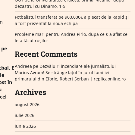
dezastrul cu Dinamo, 1-5
Fotbalistul transferat pe 900.000€ a plecat de la Rapid și
an
a fost prezentat la noua echipă
Probleme mari pentru Andrea Pirlo, după ce s-a aflat ce
le-a făcut rușilor
 pe
Recent Comments
Andreea
pe
Dezvăluiri incendiare ale jurnalistului
bal. E
Marius Avram! Se strânge lațul în jurul familiei
le
primarului din Eforie, Robert Șerban | replicaonline.ro
ost în
u
Archives
cel
august 2026
iulie 2026
iunie 2026