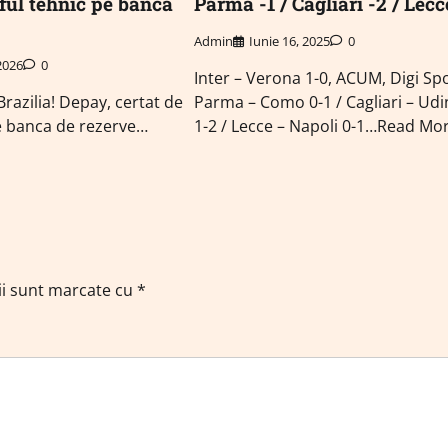
fful tehnic pe banca
Parma -1 / Cagliari -2 / Lecc
Admin
Iunie 16, 2025
0
 2026
0
Inter – Verona 1-0, ACUM, Digi Spo
razilia! Depay, certat de
Parma – Como 0-1 / Cagliari – Ud
pe banca de rezerve…
1-2 / Lecce – Napoli 0-1…Read Mo
ii sunt marcate cu
*