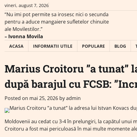
Skip
vineri, august 7, 2026
to
“Nu imi pot permite sa irosesc nici o secunda
content
pentru a aduce mangaiere sufletelor chinuite
ale Movilestilor.”
– Ivonna Movila
ACASA
INFORMATII UTILE
POPULARE
BLOG
Marius Croitoru ”a tunat” l
după barajul cu FCSB: ”Incre
Posted on
mai 25, 2026
by
admin
Moldovenii au cedat cu 3-4 în prelungiri, la capătul unui 
Croitoru a fost mai periculoasă în mai multe momente ale