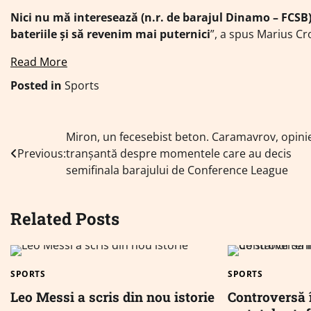
Nici nu mă interesează (n.r. de barajul Dinamo – FCSB
bateriile și să revenim mai puternici
”, a spus Marius Cro
Read More
Posted in
Sports
Navigare
Miron, un fecesebist beton. Caramavrov, opini
Previous:
tranșantă despre momentele care au decis
în
semifinala barajului de Conference League
articole
Related Posts
SPORTS
SPORTS
Leo Messi a scris din nou istorie
Controversă î