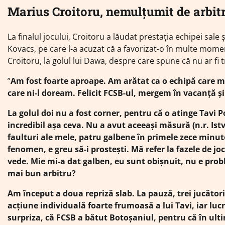
Marius Croitoru, nemulțumit de arbitr
La finalul jocului, Croitoru a lăudat prestația echipei sale
Kovacs, pe care l-a acuzat că a favorizat-o în multe mome
Croitoru, la golul lui Dawa, despre care spune că nu ar fi t
”
Am fost foarte aproape. Am arătat ca o echipă care m
care ni-l doream. Felicit FCSB-ul, mergem în vacanță și
La golul doi nu a fost corner, pentru că o atinge Tavi 
incredibil așa ceva. Nu a avut aceeași măsură (n.r. Ist
faulturi ale mele, patru galbene în primele zece minute
fenomen, e greu să-i prostești. Mă refer la fazele de joc
vede. Mie mi-a dat galben, eu sunt obișnuit, nu e prob
mai bun arbitru?
Am început a doua repriză slab. La pauză, trei jucător
acțiune individuală foarte frumoasă a lui Tavi, iar lucr
surpriza, că FCSB a bătut Botoșaniul, pentru că în ulti