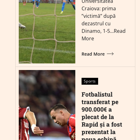
Universitatea
Craiova: prima
”victimă” după
dezastrul cu
Dinamo, 1-5...Read
More
Read More
Sports
Fotbalistul
transferat pe
900.000€ a
plecat de la
Rapid și a fost
prezentat la
noua echipă