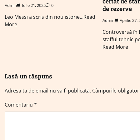
certat de sta
Admin
Iulie 21, 2025
0
de rezerve
Leo Messi a scris din nou istorie…Read
Admin
Aprilie 27,
More
Controversă în B
stafful tehnic 
Read More
Lasă un răspuns
Adresa ta de email nu va fi publicată.
Câmpurile obligator
Comentariu
*