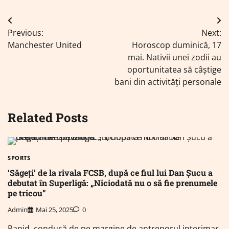
Navigare
Previous:
Next:
în
Manchester United
Horoscop duminică, 17
articole
mai. Nativii unei zodii au
oportunitatea să câștige
bani din activități personale
Related Posts
SPORTS
‘Săgeți’ de la rivala FCSB, după ce fiul lui Dan Șucu a
debutat în Superligă: „Niciodată nu o să fie prenumele
pe tricou”
Admin
Mai 25, 2025
0
Rapid, condusă de pe margine de antrenorul interimar