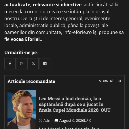
actualizate, relevante și obiective
, astfel încât să fii
mereu la curent cu ceea ce se întâmplă în orașul
nostru. De la știri de interes general, evenimente
locale, administrație publică, până la povești ale
oamenilor din comunitate, info-eforie.ro își propune să
fie
vocea Eforiei
..
Urmăriți-ne pe:
Facebook
Instagram
Twitter
Linkedin
Articole recomandate
View All
Leo Messi a luat decizia, la o
săptămână după ce a jucat în
finala Cupei Mondiale 2026: OUT
Admin
August 6, 2026
0