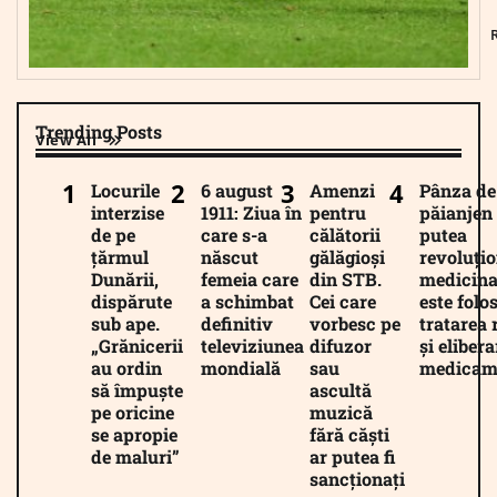
Trending Posts
View All
Locurile
6 august
Amenzi
Pânza de
interzise
1911: Ziua în
pentru
păianjen 
de pe
care s-a
călătorii
putea
țărmul
născut
gălăgioși
revoluți
Dunării,
femeia care
din STB.
medicina
dispărute
a schimbat
Cei care
este folos
sub ape.
definitiv
vorbesc pe
tratarea 
„Grănicerii
televiziunea
difuzor
și eliber
au ordin
mondială
sau
medicam
să împuște
ascultă
pe oricine
muzică
se apropie
fără căști
de maluri”
ar putea fi
sancționați