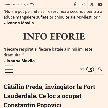
Skip
vineri, august 7, 2026
facebook
instagram
twitter
you
to
“Nu imi pot permite sa irosesc nici o secunda pentru a
content
aduce mangaiere sufletelor chinuite ale Movilestilor.”
– Ivonna Movila
INFO EFORIE
“Fiecare respiratie, fiecare bataie a inimii imi este
dramuita..”
–
Ivonna Movila
Cătălin Preda, învingător la Fort
Lauderdale. Ce loc a ocupat
Constantin Popovici