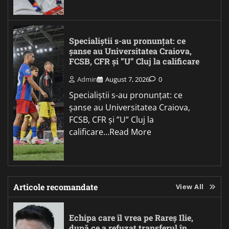
Specialiștii s-au pronunțat: ce
șanse au Universitatea Craiova,
FCSB, CFR și ”U” Cluj la calificare
Admin
August 7, 2026
0
Specialiștii s-au pronunțat: ce
șanse au Universitatea Craiova,
FCSB, CFR și ”U” Cluj la
calificare...Read More
Articole recomandate
View All
Echipa care îl vrea pe Rareș Ilie,
după ce a refuzat transferul în