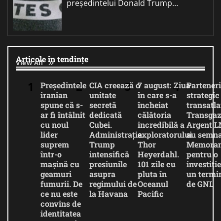
președintelui Donald Trump…
Articole în tendințe
View All
Președintele
CIA creează o
7 august: Ziua
Parteneri
iranian
unitate
în care s-a
strategic
spune că s-
secretă
încheiat
transatla
ar fi întâlnit
dedicată
călătoria
Transgaz
cu noul
Cubei.
incredibilă a
Argent 
lider
Administrația
exploratorului
au semna
suprem
Trump
Thor
Memora
într-o
intensifică
Heyerdahl.
pentru o
mașină cu
presiunile
101 zile cu
investiție
geamuri
asupra
pluta în
un termi
fumurii. De
regimului de
Oceanul
de GNL
ce nu este
la Havana
Pacific
convins de
identitatea