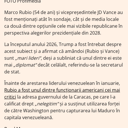
FOTO Profimedia
Marco Rubio (54 de ani) și vicepreședintele JD Vance au
fost menționați atât în sondaje, cât și de media locale
ca două dintre opțiunile cele mai vizibile republicane în
perspectiva alegerilor prezidențiale din 2028.
La începutul anului 2026, Trump a fost întrebat despre
acest subiect și a afirmat că amândoi (Rubio și Vance)
sunt
„mari lideri”
, deși a subliniat că unul dintre ei este
mai
„diplomat”
decât celălalt, referindu-se la secretarul
de stat.
Înainte de arestarea liderului venezuelean în ianuarie,
Rubio a fost unul dintre funcționarii americani cei mai
critici
la adresa guvernului de la Caracas, pe care l-a
calificat drept
„nelegitim”
și a susținut utilizarea forței
de către Washington pentru capturarea lui Maduro în
capitala venezueleană.