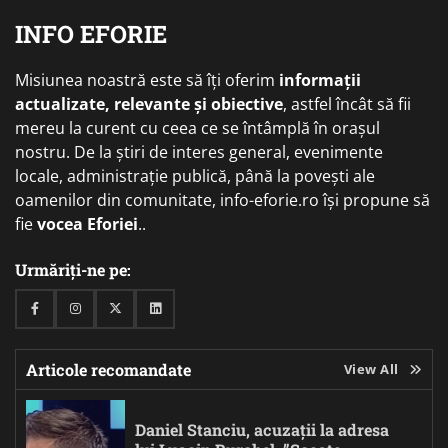
INFO EFORIE
Misiunea noastră este să îți oferim
informații
actualizate, relevante și obiective
, astfel încât să fii
mereu la curent cu ceea ce se întâmplă în orașul
nostru. De la știri de interes general, evenimente
locale, administrație publică, până la povești ale
oamenilor din comunitate, info-eforie.ro își propune să
fie
vocea Eforiei
..
Urmăriți-ne pe:
Facebook
Instagram
Twitter
Linkedin
Articole recomandate
View All
Daniel Stanciu, acuzații la adresa