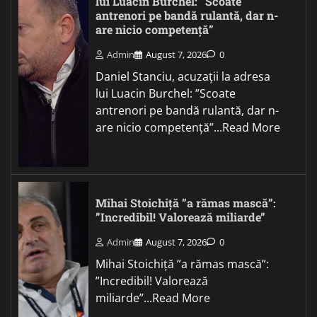
lui Luacin Burchel: ”Scoate
antrenori pe bandă rulantă, dar n-
are nicio competență”
Admin
August 7, 2026
0
Daniel Stanciu, acuzații la adresa
lui Luacin Burchel: ”Scoate
antrenori pe bandă rulantă, dar n-
are nicio competență”...Read More
Mihai Stoichiță ”a rămas mască”:
”Incredibil! Valorează miliarde”
Admin
August 7, 2026
0
Mihai Stoichiță ”a rămas mască”:
”Incredibil! Valorează
miliarde”...Read More