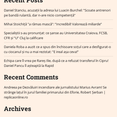
Recent Posts
Daniel Stanciu, acuzații la adresa lui Luacin Burchel: ”Scoate antrenori
pe bandă rulantă, dar n-are nicio competență”
Mihai Stoichiță ”a rămas mască”: ”Incredibil! Valorează miliarde”
Specialiștii s-au pronunțat: ce șanse au Universitatea Craiova, FCSB,
CFR și ”U” Cluj la calificare
Daniela Roba a auzit ce a spus din închisoare soțul care a desfigurat-o
cu ciocanul și nu a mai rezistat: ”E ireal așa ceva!”
Echipa care îl vrea pe Rareș Ilie, după ce a refuzat transferul în Cipru!
Daniel Pancu îl așteaptă la Rapid
Recent Comments
Andreea
pe
Dezvăluiri incendiare ale jurnalistului Marius Avram! Se
strânge lațul în jurul familiei primarului din Eforie, Robert Șerban |
replicaonline.ro
Archives