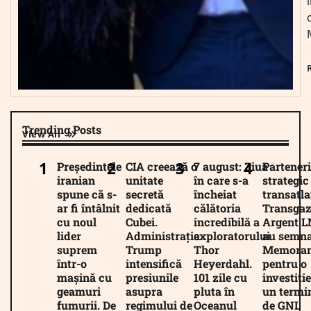
Trending Posts
View All
Președintele
CIA creează o
7 august: Ziua
Parteneri
iranian
unitate
în care s-a
strategic
spune că s-
secretă
încheiat
transatla
ar fi întâlnit
dedicată
călătoria
Transgaz
cu noul
Cubei.
incredibilă a
Argent 
lider
Administrația
exploratorului
au semna
suprem
Trump
Thor
Memora
într-o
intensifică
Heyerdahl.
pentru o
mașină cu
presiunile
101 zile cu
investiție
geamuri
asupra
pluta în
un termi
fumurii. De
regimului de
Oceanul
de GNL