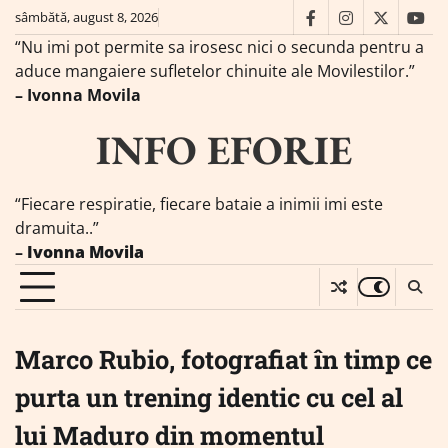
Skip
sâmbătă, august 8, 2026
facebook
instagram
twitter
you
to
“Nu imi pot permite sa irosesc nici o secunda pentru a
content
aduce mangaiere sufletelor chinuite ale Movilestilor.”
– Ivonna Movila
INFO EFORIE
“Fiecare respiratie, fiecare bataie a inimii imi este
dramuita..”
–
Ivonna Movila
Marco Rubio, fotografiat în timp ce
purta un trening identic cu cel al
lui Maduro din momentul