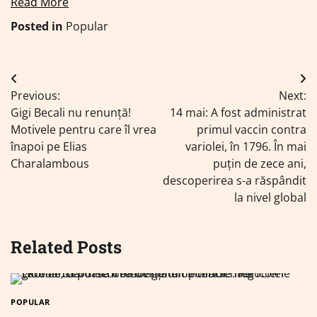
Read More
Posted in
Popular
Navigare
Previous:
Next:
în
Gigi Becali nu renunță!
14 mai: A fost administrat
articole
Motivele pentru care îl vrea
primul vaccin contra
înapoi pe Elias
variolei, în 1796. În mai
Charalambous
puțin de zece ani,
descoperirea s-a răspândit
la nivel global
Related Posts
POPULAR