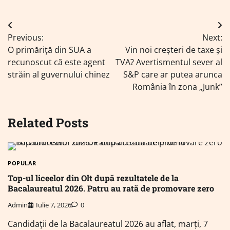
Navigare
Previous:
Next:
în
O primăriță din SUA a
Vin noi creșteri de taxe și
articole
recunoscut că este agent
TVA? Avertismentul sever al
străin al guvernului chinez
S&P care ar putea arunca
România în zona „Junk”
Related Posts
POPULAR
Top-ul liceelor din Olt după rezultatele de la
Bacalaureatul 2026. Patru au rată de promovare zero
Admin
Iulie 7, 2026
0
Candidații de la Bacalaureatul 2026 au aflat, marți, 7