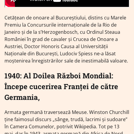
Cetăţean de onoare al Bucureştiului, distins cu Marele
Premiu la Concursurile internaţionale de la Rio de
Janeiro şi de la s’Herzogenbosch, cu Ordinul Steaua
României în grad de cavaler şi Crucea de Onoare a
Austriei, Doctor Honoris Causa al Universităţii
Naţionale din Bucureşti, Ludociv Spiess ne-a lăsat
moştenirea înregistrărilor sale de inestimabilă valoare.
1940: Al Doilea Război Mondial:
Începe cucerirea Franței de către
Germania,
Armata germană traversează Meuse. Winston Churchill
ține faimosul discurs „sânge, trudă, lacrimi și sudoare”
în Camera Comunelor, potrivit Wikipedia. Tot pe 13
mai, dar în 1943, armata germană din Africa de Nord