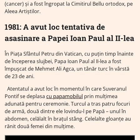
(cancer) și a fost îngropat la Cimitirul Bellu ortodox, pe
Aleea Artiștilor.
1981: A avut loc tentativa de
asasinare a Papei Ioan Paul al II-lea
În Piața Sfântul Petru din Vatican, cu puțin timp înainte
de începerea slujbei, Papa Ioan Paul al II-lea a fost
împușcat de Mehmet Ali Agca, un tânăr turc în vârstă
de 23 de ani.
Atentatul a avut loc în momentul în care Suveranul
Pontif se deplasa
cu papamobilul
prin mulțimea
adunată pentru ceremonie. Turcul a tras patru focuri
de armă, două dintre ele lovindu-l pe Papă – unul în
abdomen, celălalt în brațul stâng. Celelalte gloanțe au
rănit două femei din mulțime.