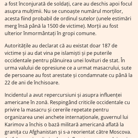
a fost înconjurată de soldați, care au deschis apoi focul
asupra mulțimii. Nu se cunoaște numărul morților,
acesta fiind probabil de ordinul sutelor (unele estimări
merg însă până la 1500 de victime). Morții au fost
ulterior înmormântați în gropi comune.
Autoritățile au declarat că au existat doar 187 de
victime și au dat vina pe islamiști și pe puterile
occidentale pentru plănuirea unei lovituri de stat. În
urma valului de opresiune ce a urmat masacrului, sute
de persoane au fost arestate și condamnate cu până la
22 de ani de închisoare.
Incidentul a avut repercursiuni și asupra influenței
americane în zonă. Respingând criticile occidentale cu
privire la masacru și cererile repetate pentru
organizarea unei anchete internaționale, guvernul lui
Karimov a închis o bază militară americană aflată la
granița cu Afghanistan și s-a reorientat către Moscova.