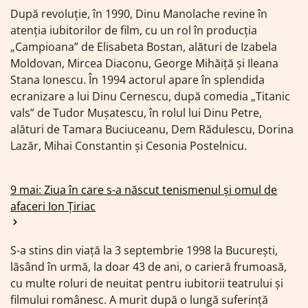
După revoluție, în 1990, Dinu Manolache revine în
atenția iubitorilor de film, cu un rol în producția
„Campioana” de Elisabeta Bostan, alături de Izabela
Moldovan, Mircea Diaconu, George Mihăiță și Ileana
Stana Ionescu. În 1994 actorul apare în splendida
ecranizare a lui Dinu Cernescu, după comedia „Titanic
vals” de Tudor Mușatescu, în rolul lui Dinu Petre,
alături de Tamara Buciuceanu, Dem Rădulescu, Dorina
Lazăr, Mihai Constantin și Cesonia Postelnicu.
9 mai: Ziua în care s-a născut tenismenul şi omul de
afaceri Ion Țiriac
S-a stins din viață la 3 septembrie 1998 la București,
lăsând în urmă, la doar 43 de ani, o carieră frumoasă,
cu multe roluri de neuitat pentru iubitorii teatrului și
filmului românesc. A murit după o lungă suferință