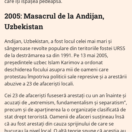
care își ispășea pedeapsa.
2005: Masacrul de la Andijan,
Uzbekistan
Andijan, Uzbekistan, a fost locul celei mai mari și
sângeroase revolte populare din teritoriile fostei URSS
de la destrămarea sa din 1991. Pe 13 mai 2005,
președintele uzbec Islam Karimov a ordonat
deschiderea focului asupra mii de oameni care
protestau împotriva politicii sale represive și a arestării
abuzive a 23 de afaceriști locali.
Cei 23 de afaceriști fuseseră arestați cu un an înainte și
acuzați de „extremism, fundamentalism și separatism”,
precum și de aparținerea la o organizație clasificată de
stat drept teroristă. Oamenii de afaceri susțineau însă
că au fost arestați din cauza sprijinului de care se
bucurau la nivel local. O altă teorie spune că aceștia au