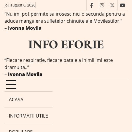
Skip
joi, august 6, 2026
facebook
instagram
twitter
you
to
“Nu imi pot permite sa irosesc nici o secunda pentru a
content
aduce mangaiere sufletelor chinuite ale Movilestilor.”
– Ivonna Movila
INFO EFORIE
“Fiecare respiratie, fiecare bataie a inimii imi este
dramuita..”
–
Ivonna Movila
ACASA
INFORMATII UTILE