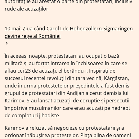
autoritățile au arestat o parte din protestatari, inclusiv
rude ale acuzaților.
10 mai: Ziua când Carol I de Hohenzollern-Sigmaringen
devine rege al României
În aceeași noapte, protestatarii au ocupat o bază
militară și au forțat intrarea în închisoarea în care se
aflau cei 23 de acuzați, eliberându-i. Inspirați de
succesul recentei revoluții din țara vecină, Kârgâstan,
unde în urma protestetelor președintele a fost demis,
grupul de protestatari din Andijan a cerut demisia lui
Karimov. S-au lansat acuzații de corupție și persecuții
împotriva musulmanilor care erau acuzați pe nedrept
de comploturi jihadiste.
Karimov a refuzat să negocieze cu protestatarii și a
ordonat înăbușirea protestelor. Piața plină de oameni