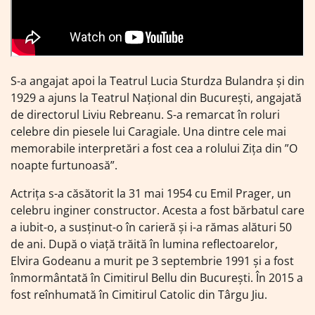
S-a angajat apoi la Teatrul Lucia Sturdza Bulandra și din
1929 a ajuns la Teatrul Național din București, angajată
de directorul Liviu Rebreanu. S-a remarcat în roluri
celebre din piesele lui Caragiale. Una dintre cele mai
memorabile interpretări a fost cea a rolului Zița din ”O
noapte furtunoasă”.
Actrița s-a căsătorit la 31 mai 1954 cu Emil Prager, un
celebru inginer constructor. Acesta a fost bărbatul care
a iubit-o, a susținut-o în carieră și i-a rămas alături 50
de ani. După o viață trăită în lumina reflectoarelor,
Elvira Godeanu a murit pe 3 septembrie 1991 și a fost
înmormântată în Cimitirul Bellu din București. În 2015 a
fost reînhumată în Cimitirul Catolic din Târgu Jiu.