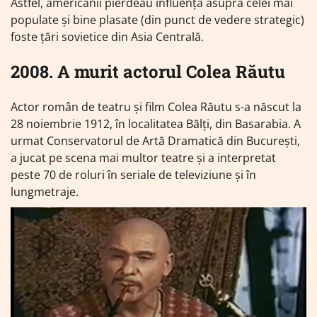
Astfel, americanii pierdeau influența asupra celei mai
populate și bine plasate (din punct de vedere strategic)
foste țări sovietice din Asia Centrală.
2008. A murit actorul Colea Răutu
Actor român de teatru și film Colea Răutu s-a născut la
28 noiembrie 1912, în localitatea Bălţi, din Basarabia. A
urmat Conservatorul de Artă Dramatică din Bucureşti,
a jucat pe scena mai multor teatre şi a interpretat
peste 70 de roluri în seriale de televiziune şi în
lungmetraje.