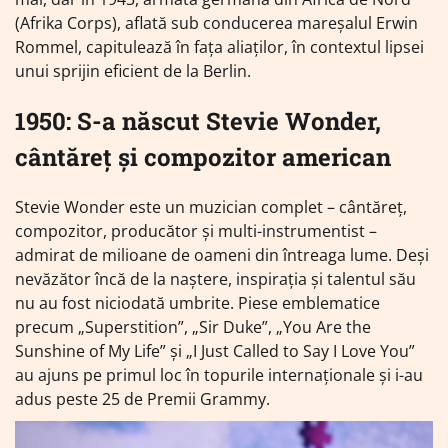
(Afrika Corps), aflată sub conducerea mareșalul Erwin
Rommel, capitulează în fața aliaților, în contextul lipsei
unui sprijin eficient de la Berlin.
1950: S-a născut Stevie Wonder,
cântăreț și compozitor american
Stevie Wonder este un muzician complet – cântăreț,
compozitor, producător și multi-instrumentist –
admirat de milioane de oameni din întreaga lume. Deși
nevăzător încă de la naștere, inspirația și talentul său
nu au fost niciodată umbrite. Piese emblematice
precum „Superstition”, „Sir Duke”, „You Are the
Sunshine of My Life” și „I Just Called to Say I Love You”
au ajuns pe primul loc în topurile internaționale și i-au
adus peste 25 de Premii Grammy.