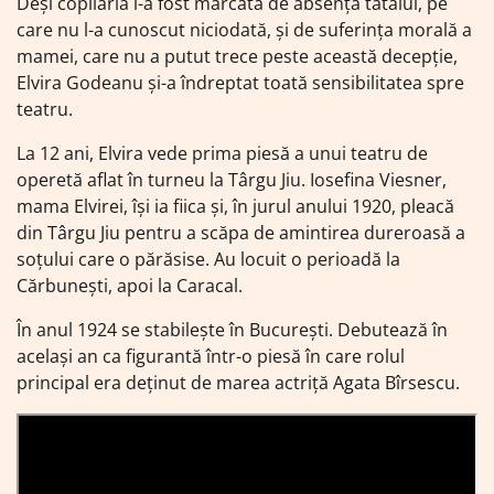
Deși copilăria i-a fost marcată de absența tatălui, pe
care nu l-a cunoscut niciodată, și de suferința morală a
mamei, care nu a putut trece peste această decepție,
Elvira Godeanu și-a îndreptat toată sensibilitatea spre
teatru.
La 12 ani, Elvira vede prima piesă a unui teatru de
operetă aflat în turneu la Târgu Jiu. Iosefina Viesner,
mama Elvirei, își ia fiica și, în jurul anului 1920, pleacă
din Târgu Jiu pentru a scăpa de amintirea dureroasă a
soțului care o părăsise. Au locuit o perioadă la
Cărbunești, apoi la Caracal.
În anul 1924 se stabilește în București. Debutează în
același an ca figurantă într-o piesă în care rolul
principal era deținut de marea actriță Agata Bîrsescu.