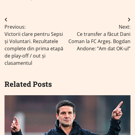
Navigare
Previous:
Next:
în
Victorii clare pentru Sepsi
Ce transfer a făcut Dani
articole
și Voluntari. Rezultatele
Coman la FC Argeș. Bogdan
complete din prima etapă
Andone: ”Am dat OK-ul”
de play-off / out și
clasamentul
Related Posts