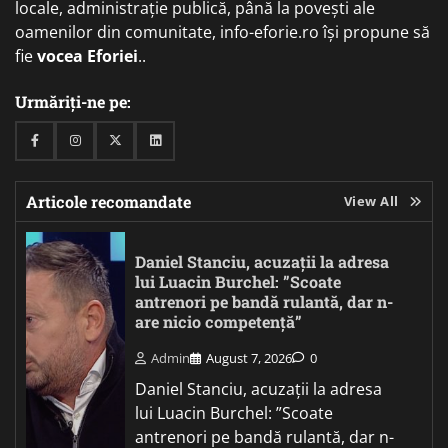
locale, administrație publică, până la povești ale
oamenilor din comunitate, info-eforie.ro își propune să
fie
vocea Eforiei
..
Urmăriți-ne pe:
Facebook
Instagram
Twitter
Linkedin
Articole recomandate
View All
Daniel Stanciu, acuzații la adresa
lui Luacin Burchel: ”Scoate
antrenori pe bandă rulantă, dar n-
are nicio competență”
Admin
August 7, 2026
0
Daniel Stanciu, acuzații la adresa
lui Luacin Burchel: ”Scoate
antrenori pe bandă rulantă, dar n-