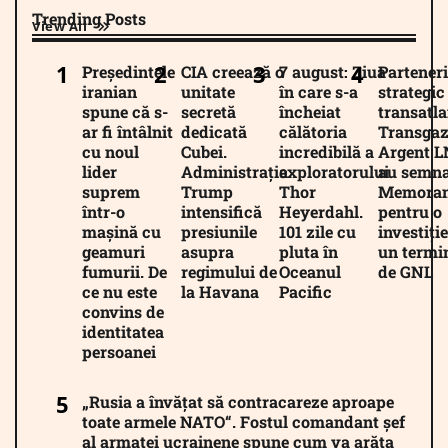
Trending Posts
View All
Președintele
CIA creează o
7 august: Ziua
Parteneri
iranian
unitate
în care s-a
strategic
spune că s-
secretă
încheiat
transatla
ar fi întâlnit
dedicată
călătoria
Transgaz
cu noul
Cubei.
incredibilă a
Argent 
lider
Administrația
exploratorului
au semna
suprem
Trump
Thor
Memora
într-o
intensifică
Heyerdahl.
pentru o
mașină cu
presiunile
101 zile cu
investiție
geamuri
asupra
pluta în
un termi
fumurii. De
regimului de
Oceanul
de GNL
ce nu este
la Havana
Pacific
convins de
identitatea
persoanei
„Rusia a învățat să contracareze aproape
toate armele NATO“. Fostul comandant șef
al armatei ucrainene spune cum va arăta