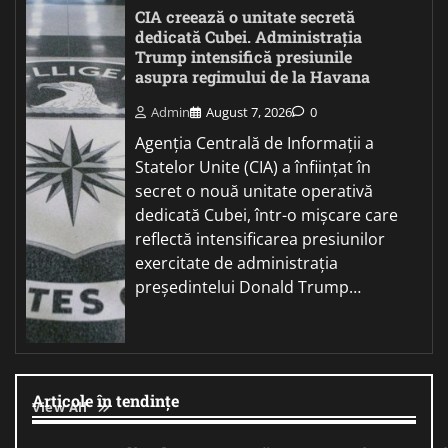
CIA creează o unitate secretă
dedicată Cubei. Administrația
Trump intensifică presiunile
asupra regimului de la Havana
Admin
August 7, 2026
0
Agenția Centrală de Informații a
Statelor Unite (CIA) a înființat în
secret o nouă unitate operativă
dedicată Cubei, într-o mișcare care
reflectă intensificarea presiunilor
exercitate de administrația
președintelui Donald Trump…
Articole în tendințe
View All