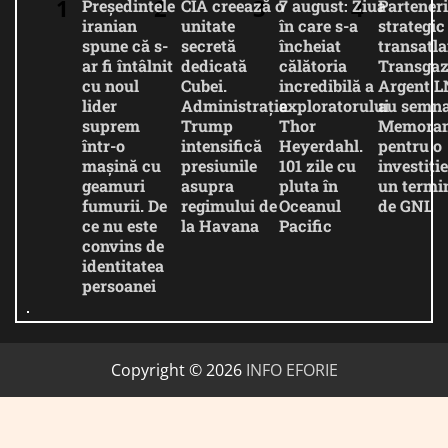
Președintele
CIA creează o
7 august: Ziua
Parteneri
iranian
unitate
în care s-a
strategic
spune că s-
secretă
încheiat
transatla
ar fi întâlnit
dedicată
călătoria
Transgaz
cu noul
Cubei.
incredibilă a
Argent 
lider
Administrația
exploratorului
au semna
suprem
Trump
Thor
Memora
într-o
intensifică
Heyerdahl.
pentru o
mașină cu
presiunile
101 zile cu
investiție
geamuri
asupra
pluta în
un termi
fumurii. De
regimului de
Oceanul
de GNL
ce nu este
la Havana
Pacific
convins de
identitatea
persoanei
Copyright © 2026
INFO EFORIE