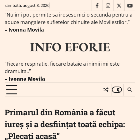
Skip
sâmbătă, august 8, 2026
facebook
instagram
twitter
you
to
“Nu imi pot permite sa irosesc nici o secunda pentru a
content
aduce mangaiere sufletelor chinuite ale Movilestilor.”
– Ivonna Movila
INFO EFORIE
“Fiecare respiratie, fiecare bataie a inimii imi este
dramuita..”
–
Ivonna Movila
Primarul din România a făcut
iureș și a desființat toată echipa:
„Plecați acasă”