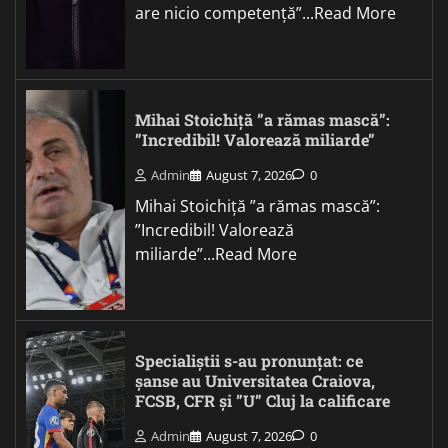
are nicio competență”...Read More
Mihai Stoichiță ”a rămas mască”:
”Incredibil! Valorează miliarde”
Admin
August 7, 2026
0
Mihai Stoichiță ”a rămas mască”:
”Incredibil! Valorează
miliarde”...Read More
Specialiștii s-au pronunțat: ce
șanse au Universitatea Craiova,
FCSB, CFR și ”U” Cluj la calificare
Admin
August 7, 2026
0