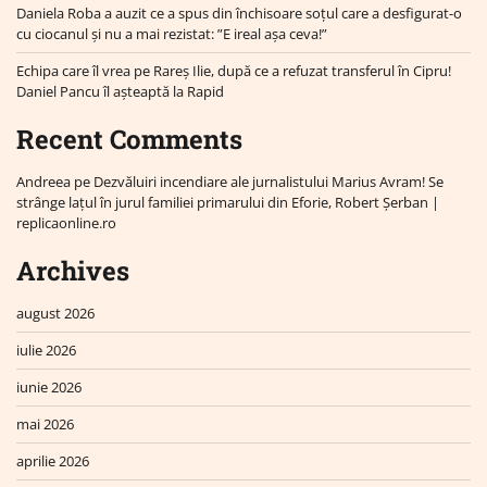
Daniela Roba a auzit ce a spus din închisoare soțul care a desfigurat-o
cu ciocanul și nu a mai rezistat: ”E ireal așa ceva!”
Echipa care îl vrea pe Rareș Ilie, după ce a refuzat transferul în Cipru!
Daniel Pancu îl așteaptă la Rapid
Recent Comments
Andreea
pe
Dezvăluiri incendiare ale jurnalistului Marius Avram! Se
strânge lațul în jurul familiei primarului din Eforie, Robert Șerban |
replicaonline.ro
Archives
august 2026
iulie 2026
iunie 2026
mai 2026
aprilie 2026