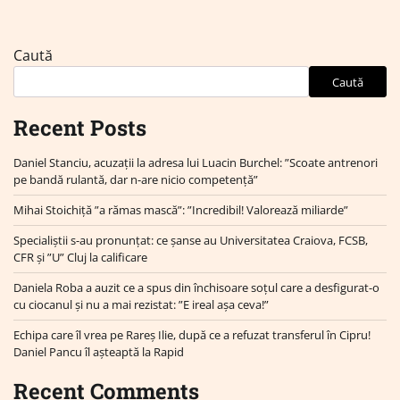
Caută
Caută
Recent Posts
Daniel Stanciu, acuzații la adresa lui Luacin Burchel: ”Scoate antrenori
pe bandă rulantă, dar n-are nicio competență”
Mihai Stoichiță ”a rămas mască”: ”Incredibil! Valorează miliarde”
Specialiștii s-au pronunțat: ce șanse au Universitatea Craiova, FCSB,
CFR și ”U” Cluj la calificare
Daniela Roba a auzit ce a spus din închisoare soțul care a desfigurat-o
cu ciocanul și nu a mai rezistat: ”E ireal așa ceva!”
Echipa care îl vrea pe Rareș Ilie, după ce a refuzat transferul în Cipru!
Daniel Pancu îl așteaptă la Rapid
Recent Comments