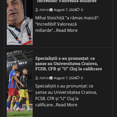
”Incredibil! Valorează miliarde”
Admin
August 7, 2026
0
Mihai Stoichiță ”a rămas mască”:
”Incredibil! Valorează
miliarde”...Read More
Specialiștii s-au pronunțat: ce
șanse au Universitatea Craiova,
FCSB, CFR și ”U” Cluj la calificare
Admin
August 7, 2026
0
Specialiștii s-au pronunțat: ce
șanse au Universitatea Craiova,
FCSB, CFR și ”U” Cluj la
calificare...Read More