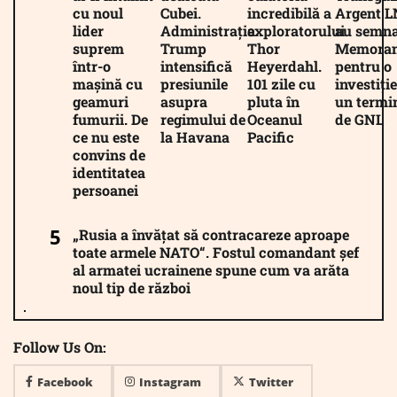
cu noul
Cubei.
incredibilă a
Argent 
lider
Administrația
exploratorului
au semna
suprem
Trump
Thor
Memora
într-o
intensifică
Heyerdahl.
pentru o
mașină cu
presiunile
101 zile cu
investiție
geamuri
asupra
pluta în
un termi
fumurii. De
regimului de
Oceanul
de GNL
ce nu este
la Havana
Pacific
convins de
identitatea
persoanei
„Rusia a învățat să contracareze aproape
toate armele NATO“. Fostul comandant șef
al armatei ucrainene spune cum va arăta
noul tip de război
Follow Us On:
Facebook
Instagram
Twitter