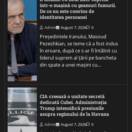
într-o mașină cu geamuri fumurii.
De ce nu este convins de
identitatea persoanei
Admin
August 7, 2026
0
Președintele Iranului, Masoud
Pezeshkian, se teme că a fost indus
în eroare, după ce s-ar fi întâlnit cu
liderul suprem al țării pe bancheta
din spate a unei mașini cu…
CIA creează o unitate secretă
dedicată Cubei. Administrația
Trump intensifică presiunile
asupra regimului de la Havana
Admin
August 7, 2026
0