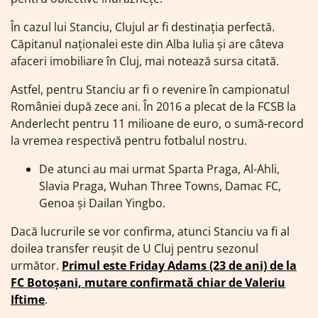
În cazul lui Stanciu, Clujul ar fi destinația perfectă.
Căpitanul naționalei este din Alba Iulia și are câteva
afaceri imobiliare în Cluj, mai notează sursa citată.
Astfel, pentru Stanciu ar fi o revenire în campionatul
României după zece ani. În 2016 a plecat de la FCSB la
Anderlecht pentru 11 milioane de euro, o sumă-record
la vremea respectivă pentru fotbalul nostru.
De atunci au mai urmat Sparta Praga, Al-Ahli,
Slavia Praga, Wuhan Three Towns, Damac FC,
Genoa și Dailan Yingbo.
Dacă lucrurile se vor confirma, atunci Stanciu va fi al
doilea transfer reușit de U Cluj pentru sezonul
următor.
Primul este Friday Adams (23 de ani) de la
FC Botoșani, mutare confirmată chiar de Valeriu
Iftime
.