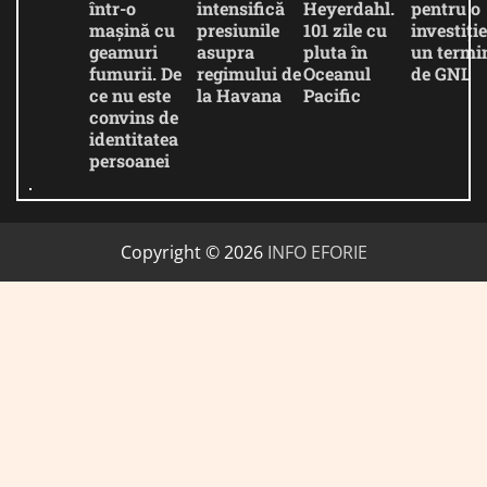
într-o
intensifică
Heyerdahl.
pentru o
mașină cu
presiunile
101 zile cu
investiție
geamuri
asupra
pluta în
un termi
fumurii. De
regimului de
Oceanul
de GNL
ce nu este
la Havana
Pacific
convins de
identitatea
persoanei
Copyright © 2026
INFO EFORIE