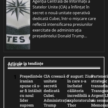
Agenția Centrală de Informații a
Statelor Unite (CIA) a înființat în
secret o nouă unitate operativă
dedicată Cubei, într-o mișcare care
reflectă intensificarea presiunilor
exercitate de administrația
președintelui Donald Trump…
Articole în tendințe
View All
Președintele
CIA creează o
7 august: Ziua
Parteneri
iranian
unitate
în care s-a
strategic
spune că s-
secretă
încheiat
transatla
ar fi întâlnit
dedicată
călătoria
Transgaz
cu noul
Cubei.
incredibilă a
Argent 
lider
Administrația
exploratorului
au semna
suprem
Trump
Thor
Memora