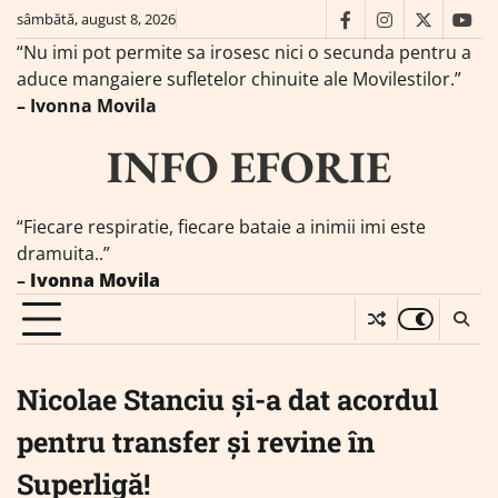
Skip
sâmbătă, august 8, 2026
facebook
instagram
twitter
you
to
“Nu imi pot permite sa irosesc nici o secunda pentru a
content
aduce mangaiere sufletelor chinuite ale Movilestilor.”
– Ivonna Movila
INFO EFORIE
“Fiecare respiratie, fiecare bataie a inimii imi este
dramuita..”
–
Ivonna Movila
Nicolae Stanciu și-a dat acordul
pentru transfer și revine în
Superligă!