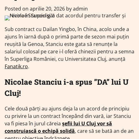
Posted on
aprilie 20, 2026
by
admin
Sub contract cu Dailan Yingbo, în China, acolo unde a
ajuns în iarnă după o primă parte de sezon mai puțin
reușită la Genoa, Stanciu este gata să renunțe la
salariul colosal pe care i-l oferă chinezii pentru a semna
în Superliga României, cu Universitatea Cluj, anunță
Fanatik.ro
.
Nicolae Stanciu i-a spus ”DA” lui U
Cluj!
Cele două părți au ajuns deja la un acord de principiu
cu privire la un contract începând din vară, iar Stanciu
va fi piesa în jurul căreia
șefii lui U Cluj vor să
construiască o echipă solidă
, care să se bată an de an
pentru obiective îndrăznețe.