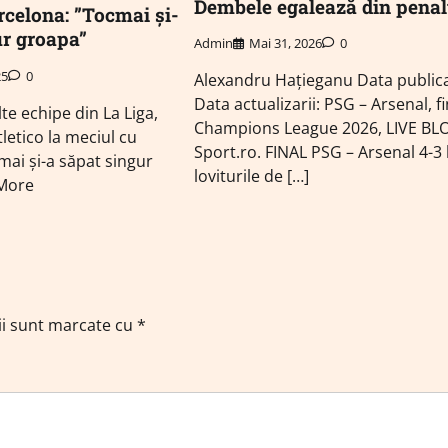
Dembele egalează din penal
rcelona: ”Tocmai și-
ur groapa”
Admin
Mai 31, 2026
0
25
0
Alexandru Hațieganu Data publicar
Data actualizarii: PSG – Arsenal, f
lte echipe din La Liga,
Champions League 2026, LIVE BL
tletico la meciul cu
Sport.ro. FINAL PSG – Arsenal 4-3 
mai și-a săpat singur
loviturile de […]
More
ii sunt marcate cu
*