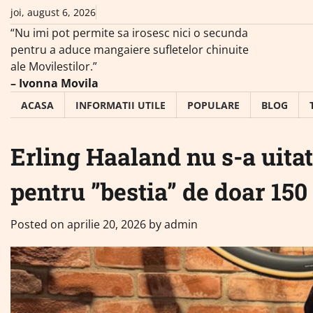
Skip
joi, august 6, 2026
to
“Nu imi pot permite sa irosesc nici o secunda
content
pentru a aduce mangaiere sufletelor chinuite
ale Movilestilor.”
– Ivonna Movila
ACASA
INFORMATII UTILE
POPULARE
BLOG
Erling Haaland nu s-a uitat 
pentru ”bestia” de doar 15
Posted on
aprilie 20, 2026
by
admin