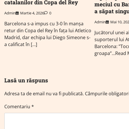
catalanilor din Copa del Rey
meciul cu Ba
a săpat sing
Admin
Martie 4, 2026
0
Admin
Mai 10, 20
Barcelona s-a impus cu 3-0 în manșa
retur din Copa del Rey în fața lui Atletico
Jucătorul unei a
Madrid, dar echipa lui Diego Simeone s-
suporterul lui A
a calificat în […]
Barcelona: ”Toc
groapa”…Read 
Lasă un răspuns
Adresa ta de email nu va fi publicată.
Câmpurile obligator
Comentariu
*