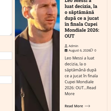
Leo Messi a
luat decizia, la
o săptămână
după ce a jucat
în finala Cupei
Mondiale 2026:
OUT
Admin
August 6, 2026
0
Leo Messi a luat
decizia, la o
săptămână după
ce a jucat în finala
Cupei Mondiale
2026: OUT...Read
More
Read More