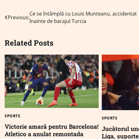
Navigare
Ce se întâmplă cu Louis Munteanu, accidentat
Previous:
înainte de barajul Turcia
în
articole
Related Posts
SPORTS
SPORTS
Victorie amară pentru Barcelona!
Jucătorul une
Atletico a anulat remontada
Liga, suporter