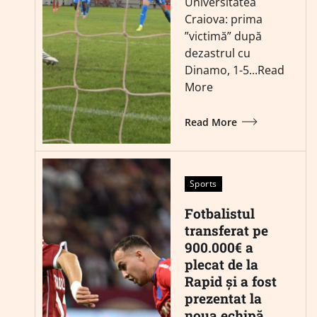
Universitatea
Craiova: prima
”victimă” după
dezastrul cu
Dinamo, 1-5...Read
More
Read More
Sports
Fotbalistul
transferat pe
900.000€ a
plecat de la
Rapid și a fost
prezentat la
noua echipă