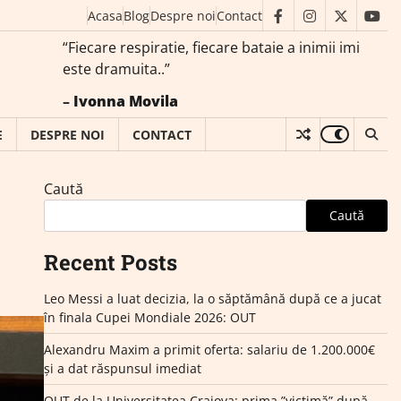
Acasa
Blog
Despre noi
Contact
facebook
instagram
twitter
you
“Fiecare respiratie, fiecare bataie a inimii imi
este dramuita..”
–
Ivonna Movila
E
DESPRE NOI
CONTACT
Caută
Caută
Recent Posts
Leo Messi a luat decizia, la o săptămână după ce a jucat
în finala Cupei Mondiale 2026: OUT
Alexandru Maxim a primit oferta: salariu de 1.200.000€
și a dat răspunsul imediat
OUT de la Universitatea Craiova: prima ”victimă” după