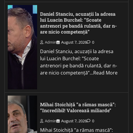
Daniel Stanciu, acuzații la adresa
lui Luacin Burchel: ”Scoate
antrenori pe bandă rulantă, dar n-
are nicio competență”
Admin
August 7, 2026
0
Daniel Stanciu, acuzații la adresa
lui Luacin Burchel: ”Scoate
antrenori pe bandă rulantă, dar n-
are nicio competență”...Read More
Mihai Stoichiță ”a rămas mască”:
”Incredibil! Valorează miliarde”
Admin
August 7, 2026
0
Mihai Stoichiță ”a rămas mască”: