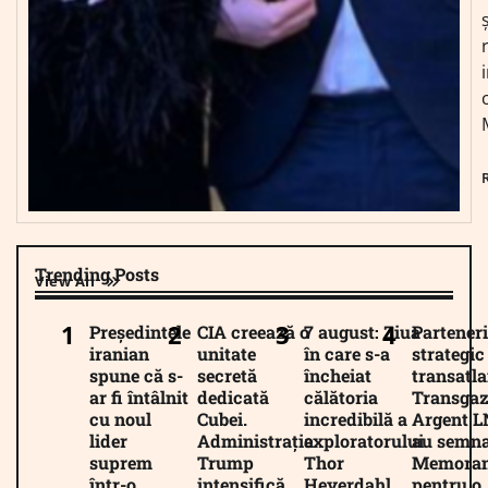
Trending Posts
View All
Președintele
CIA creează o
7 august: Ziua
Parteneri
iranian
unitate
în care s-a
strategic
spune că s-
secretă
încheiat
transatla
ar fi întâlnit
dedicată
călătoria
Transgaz
cu noul
Cubei.
incredibilă a
Argent 
lider
Administrația
exploratorului
au semna
suprem
Trump
Thor
Memora
într-o
intensifică
Heyerdahl.
pentru o