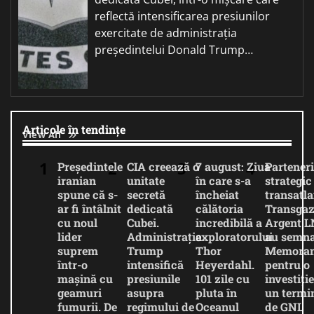
reflectă intensificarea presiunilor
exercitate de administrația
președintelui Donald Trump…
Articole în tendințe
View All
Președintele
CIA creează o
7 august: Ziua
Parteneri
iranian
unitate
în care s-a
strategic
spune că s-
secretă
încheiat
transatla
ar fi întâlnit
dedicată
călătoria
Transgaz
cu noul
Cubei.
incredibilă a
Argent 
lider
Administrația
exploratorului
au semna
suprem
Trump
Thor
Memora
într-o
intensifică
Heyerdahl.
pentru o
mașină cu
presiunile
101 zile cu
investiție
geamuri
asupra
pluta în
un termi
fumurii. De
regimului de
Oceanul
de GNL