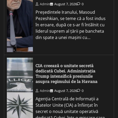
Admin
August 7, 2026
0
Președintele Iranului, Masoud
Pezeshkian, se teme că a fost indus
în eroare, după ce s-ar fi întâlnit cu
liderul suprem al țării pe bancheta
din spate a unei mașini cu…
CIA creează o unitate secretă
dedicată Cubei. Administrația
Trump intensifică presiunile
asupra regimului de la Havana
Admin
August 7, 2026
0
Agenția Centrală de Informații a
Statelor Unite (CIA) a înființat în
secret o nouă unitate operativă
dedicată Cubei, într-o mișcare care