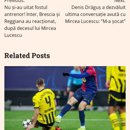
Previous:
Next:
în
Nu și-au uitat fostul
Denis Drăguș a dezvăluit
articole
antrenor! Inter, Brescia și
ultima conversație avută cu
Reggiana au reacționat,
Mircea Lucescu: ”M-a șocat”
după decesul lui Mircea
Lucescu
Related Posts