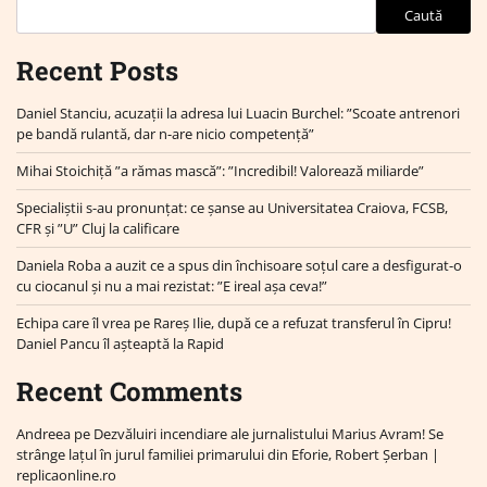
Caută
Recent Posts
Daniel Stanciu, acuzații la adresa lui Luacin Burchel: ”Scoate antrenori
pe bandă rulantă, dar n-are nicio competență”
Mihai Stoichiță ”a rămas mască”: ”Incredibil! Valorează miliarde”
Specialiștii s-au pronunțat: ce șanse au Universitatea Craiova, FCSB,
CFR și ”U” Cluj la calificare
Daniela Roba a auzit ce a spus din închisoare soțul care a desfigurat-o
cu ciocanul și nu a mai rezistat: ”E ireal așa ceva!”
Echipa care îl vrea pe Rareș Ilie, după ce a refuzat transferul în Cipru!
Daniel Pancu îl așteaptă la Rapid
Recent Comments
Andreea
pe
Dezvăluiri incendiare ale jurnalistului Marius Avram! Se
strânge lațul în jurul familiei primarului din Eforie, Robert Șerban |
replicaonline.ro