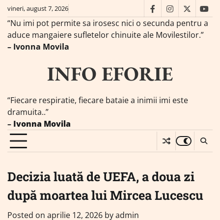
Skip
vineri, august 7, 2026
facebook
instagram
twitter
you
to
“Nu imi pot permite sa irosesc nici o secunda pentru a
content
aduce mangaiere sufletelor chinuite ale Movilestilor.”
– Ivonna Movila
INFO EFORIE
“Fiecare respiratie, fiecare bataie a inimii imi este
dramuita..”
–
Ivonna Movila
Decizia luată de UEFA, a doua zi
după moartea lui Mircea Lucescu
Posted on
aprilie 12, 2026
by
admin