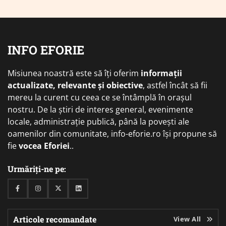
INFO EFORIE
Misiunea noastră este să îți oferim
informații
actualizate, relevante și obiective
, astfel încât să fii
mereu la curent cu ceea ce se întâmplă în orașul
nostru. De la știri de interes general, evenimente
locale, administrație publică, până la povești ale
oamenilor din comunitate, info-eforie.ro își propune să
fie
vocea Eforiei
..
Urmăriți-ne pe:
Facebook
Instagram
Twitter
Linkedin
Articole recomandate
View All