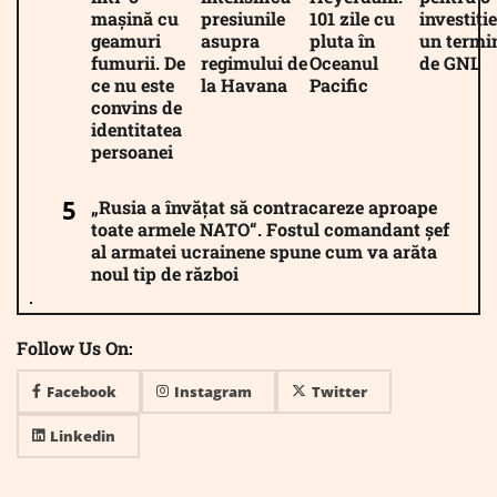
mașină cu
presiunile
101 zile cu
investiție
geamuri
asupra
pluta în
un termi
fumurii. De
regimului de
Oceanul
de GNL
ce nu este
la Havana
Pacific
convins de
identitatea
persoanei
„Rusia a învățat să contracareze aproape
toate armele NATO“. Fostul comandant șef
al armatei ucrainene spune cum va arăta
noul tip de război
Follow Us On:
Facebook
Instagram
Twitter
Linkedin