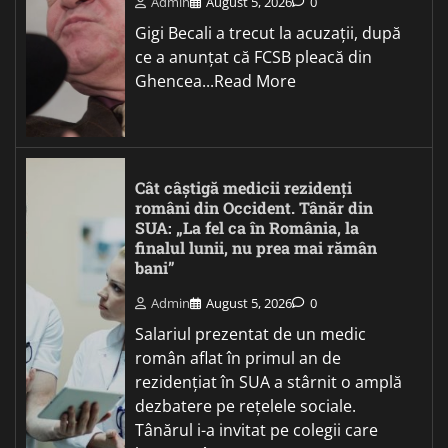
Admin
August 5, 2026
0
Gigi Becali a trecut la acuzații, după
ce a anunțat că FCSB pleacă din
Ghencea...Read More
Cât câștigă medicii rezidenți
români din Occident. Tânăr din
SUA: „La fel ca în România, la
finalul lunii, nu prea mai rămân
bani”
Admin
August 5, 2026
0
Salariul prezentat de un medic
român aflat în primul an de
rezidențiat în SUA a stârnit o amplă
dezbatere pe rețelele sociale.
Tânărul i-a invitat pe colegii care