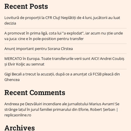
Recent Posts
Lovitură de proporții la CFR Cluj! Neplătiți de 4 luni, jucătorii au luat
decizia
A promovat în prima ligă, cota lui ”a explodat”, iar acum nu știe unde
va juca: cine e în pole-position pentru transfer
Anunț important pentru Sorana Cîrstea
MERCATO în Europa. Toate transferurile verii sunt AICI! Andrei Coubiș
și Elvir Koljic au semnat
Gigi Becali a trecut la acuzații, după ce a anunțat că FCSB pleacă din
Ghencea
Recent Comments
Andreea
pe
Dezvăluiri incendiare ale jurnalistului Marius Avram! Se
strânge lațul în jurul familiei primarului din Eforie, Robert Șerban |
replicaonline.ro
Archives