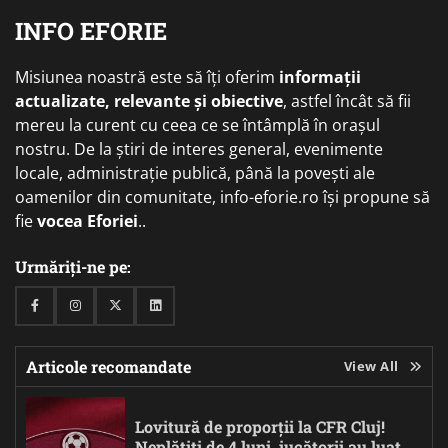
INFO EFORIE
Misiunea noastră este să îți oferim
informații
actualizate, relevante și obiective
, astfel încât să fii
mereu la curent cu ceea ce se întâmplă în orașul
nostru. De la știri de interes general, evenimente
locale, administrație publică, până la povești ale
oamenilor din comunitate, info-eforie.ro își propune să
fie
vocea Eforiei
..
Urmăriți-ne pe:
Facebook
Instagram
Twitter
Linkedin
Articole recomandate
View All
Lovitură de proporții la CFR Cluj!
Neplătiți de 4 luni, jucătorii au luat