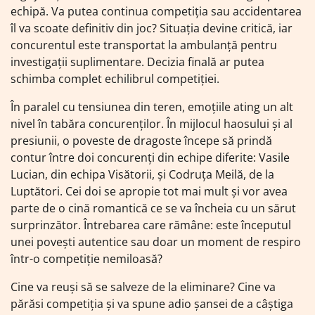
echipă. Va putea continua competiția sau accidentarea
îl va scoate definitiv din joc? Situația devine critică, iar
concurentul este transportat la ambulanță pentru
investigații suplimentare. Decizia finală ar putea
schimba complet echilibrul competiției.
În paralel cu tensiunea din teren, emoțiile ating un alt
nivel în tabăra concurenților. În mijlocul haosului și al
presiunii, o poveste de dragoste începe să prindă
contur între doi concurenți din echipe diferite: Vasile
Lucian, din echipa Visătorii, și Codruța Meilă, de la
Luptători. Cei doi se apropie tot mai mult și vor avea
parte de o cină romantică ce se va încheia cu un sărut
surprinzător. Întrebarea care rămâne: este începutul
unei povești autentice sau doar un moment de respiro
într-o competiție nemiloasă?
Cine va reuși să se salveze de la eliminare? Cine va
părăsi competiția și va spune adio șansei de a câștiga