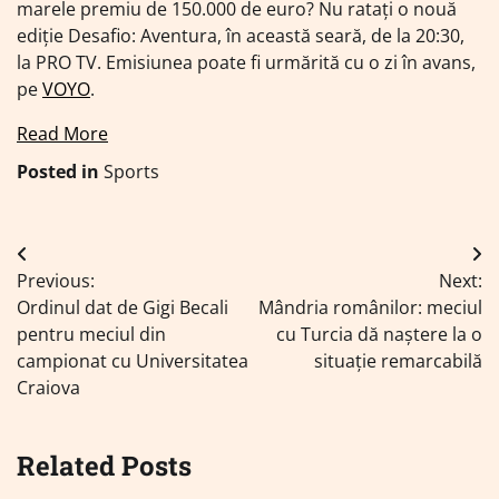
marele premiu de 150.000 de euro? Nu ratați o nouă
ediție Desafio: Aventura, în această seară, de la 20:30,
la PRO TV. Emisiunea poate fi urmărită cu o zi în avans,
pe
VOYO
.
Read More
Posted in
Sports
Navigare
Previous:
Next:
în
Ordinul dat de Gigi Becali
Mândria românilor: meciul
articole
pentru meciul din
cu Turcia dă naștere la o
campionat cu Universitatea
situație remarcabilă
Craiova
Related Posts