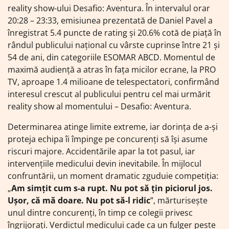
reality show-ului Desafio: Aventura. În intervalul orar
20:28 – 23:33, emisiunea prezentată de Daniel Pavel a
înregistrat 5.4 puncte de rating și 20.6% cotă de piață în
rândul publicului național cu vârste cuprinse între 21 și
54 de ani, din categoriile ESOMAR ABCD. Momentul de
maximă audiență a atras în fața micilor ecrane, la PRO
TV, aproape 1.4 milioane de telespectatori, confirmând
interesul crescut al publicului pentru cel mai urmărit
reality show al momentului – Desafio: Aventura.
Determinarea atinge limite extreme, iar dorința de a-și
proteja echipa îi împinge pe concurenți să își asume
riscuri majore. Accidentările apar la tot pasul, iar
intervențiile medicului devin inevitabile. În mijlocul
confruntării, un moment dramatic zguduie competiția:
„
Am simțit cum s-a rupt. Nu pot să țin piciorul jos.
Ușor, că mă doare. Nu pot să-l ridic
”, mărturisește
unul dintre concurenți, în timp ce colegii privesc
îngrijorați. Verdictul medicului cade ca un fulger peste