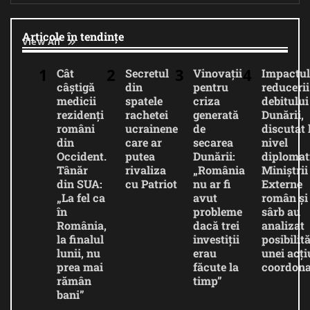
Articole în tendințe
View All
Cât
Secretul
Vinovații
Impactul
câștigă
din
pentru
reducerii
medicii
spatele
criza
debitului
rezidenți
rachetei
generată
Dunării,
români
ucrainene
de
discutat 
din
care ar
secarea
nivel
Occident.
putea
Dunării:
diplomat
Tânăr
rivaliza
„România
Miniștrii
din SUA:
cu Patriot
nu ar fi
Externe
„La fel ca
avut
român și
în
probleme
sârb au
România,
dacă trei
analizat
la finalul
investiții
posibilită
lunii, nu
erau
unei acți
prea mai
făcute la
coordona
rămân
timp”
bani”