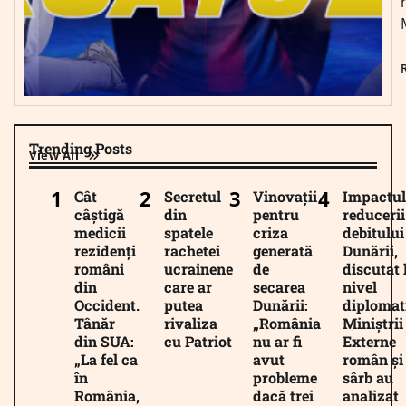
Trending Posts
View All
Cât
Secretul
Vinovații
Impactul
câștigă
din
pentru
reducerii
medicii
spatele
criza
debitului
rezidenți
rachetei
generată
Dunării,
români
ucrainene
de
discutat 
din
care ar
secarea
nivel
Occident.
putea
Dunării:
diplomat
Tânăr
rivaliza
„România
Miniștrii
din SUA:
cu Patriot
nu ar fi
Externe
„La fel ca
avut
român și
în
probleme
sârb au
România,
dacă trei
analizat