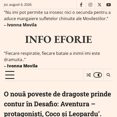
Skip
joi, august 6, 2026
facebook
instagram
twitter
you
to
“Nu imi pot permite sa irosesc nici o secunda pentru a
content
aduce mangaiere sufletelor chinuite ale Movilestilor.”
– Ivonna Movila
INFO EFORIE
“Fiecare respiratie, fiecare bataie a inimii imi este
dramuita..”
–
Ivonna Movila
O nouă poveste de dragoste prinde
contur în Desafio: Aventura –
protagoniști, Coco și Leopardu’.