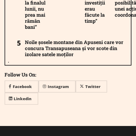
la finalul
investiții
posibilită
lunii, nu
erau
unei acți
prea mai
făcute la
coordona
rămân
timp”
bani”
Noile șosele montane din Apuseni care vor
concura Transapuseana și vor scote din
izolare satele moților
Follow Us On:
Facebook
Instagram
Twitter
Linkedin