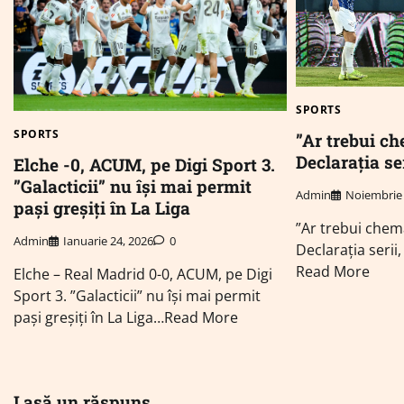
SPORTS
SPORTS
”Ar trebui ch
Declarația se
Elche -0, ACUM, pe Digi Sport 3.
”Galacticii” nu își mai permit
Admin
Noiembrie 
pași greșiți în La Liga
”Ar trebui chemaț
Admin
Ianuarie 24, 2026
0
Declarația serii
Read More
Elche – Real Madrid 0-0, ACUM, pe Digi
Sport 3. ”Galacticii” nu își mai permit
pași greșiți în La Liga…Read More
Lasă un răspuns