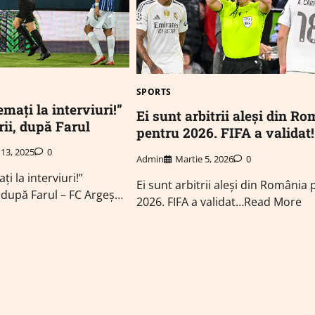
SPORTS
emați la interviuri!”
Ei sunt arbitrii aleși din R
rii, după Farul
pentru 2026. FIFA a validat!
13, 2025
0
Admin
Martie 5, 2026
0
i la interviuri!”
Ei sunt arbitrii aleși din România
, după Farul – FC Argeș…
2026. FIFA a validat…Read More