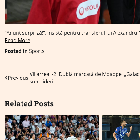
”Anunț surpriză!”. Insistă pentru transferul lui Alexandru
Read More
Posted in
Sports
Navigare
Villarreal -2. Dublă marcată de Mbappe! „Galact
Previous:
sunt lideri
în
articole
Related Posts