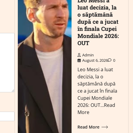
Leo Messi a
luat decizia, la
o săptămână
după ce a jucat
în finala Cupei
Mondiale 2026:
OUT
Admin
August 6, 2026
0
Leo Messi a luat
decizia, la o
săptămână după
ce a jucat în finala
Cupei Mondiale
2026: OUT...Read
More
Read More