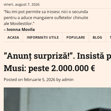
Skip
vineri, august 7, 2026
to
“Nu imi pot permite sa irosesc nici o secunda
content
pentru a aduce mangaiere sufletelor chinuite
ale Movilestilor.”
– Ivonna Movila
ACASA
INFORMATII UTILE
POPULARE
BLOG
”Anunț surpriză!”. Insistă 
Musi: peste 2.000.000 €
Posted on
februarie 5, 2026
by
admin