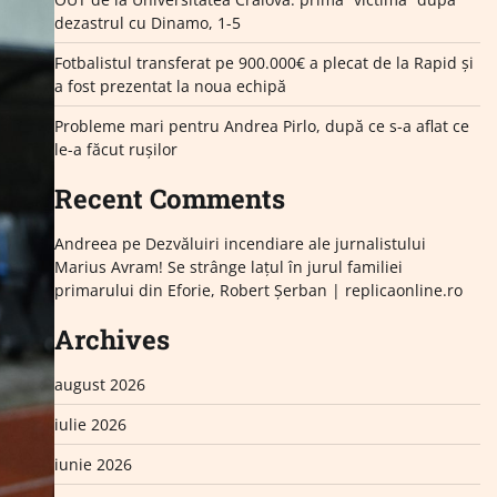
dezastrul cu Dinamo, 1-5
Fotbalistul transferat pe 900.000€ a plecat de la Rapid și
a fost prezentat la noua echipă
Probleme mari pentru Andrea Pirlo, după ce s-a aflat ce
le-a făcut rușilor
Recent Comments
Andreea
pe
Dezvăluiri incendiare ale jurnalistului
Marius Avram! Se strânge lațul în jurul familiei
primarului din Eforie, Robert Șerban | replicaonline.ro
Archives
august 2026
iulie 2026
iunie 2026