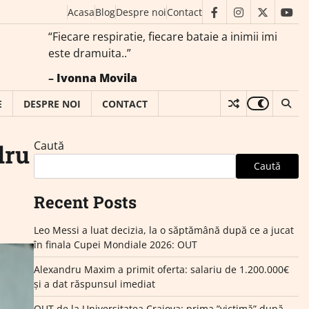
Acasa
Blog
Despre noi
Contact
facebook
instagram
twitter
you
“Fiecare respiratie, fiecare bataie a inimii imi
este dramuita..”
–
Ivonna Movila
E
DESPRE NOI
CONTACT
Caută
dru
Caută
Recent Posts
Leo Messi a luat decizia, la o săptămână după ce a jucat
în finala Cupei Mondiale 2026: OUT
Alexandru Maxim a primit oferta: salariu de 1.200.000€
și a dat răspunsul imediat
OUT de la Universitatea Craiova: prima ”victimă” după