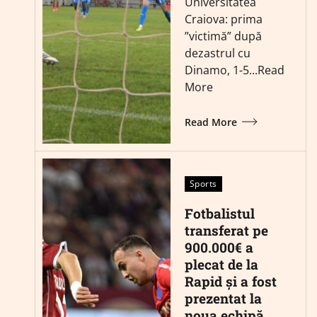
Universitatea
Craiova: prima
”victimă” după
dezastrul cu
Dinamo, 1-5...Read
More
Read More
Sports
Fotbalistul
transferat pe
900.000€ a
plecat de la
Rapid și a fost
prezentat la
noua echipă