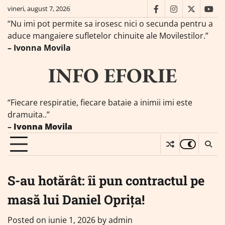
Skip
vineri, august 7, 2026
facebook
instagram
twitter
you
to
“Nu imi pot permite sa irosesc nici o secunda pentru a
content
aduce mangaiere sufletelor chinuite ale Movilestilor.”
– Ivonna Movila
INFO EFORIE
“Fiecare respiratie, fiecare bataie a inimii imi este
dramuita..”
–
Ivonna Movila
S-au hotărât: îi pun contractul pe
masă lui Daniel Oprița!
Posted on
iunie 1, 2026
by
admin