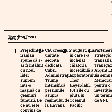
Trending Posts
View All
Președintele
CIA creează o
7 august: Ziua
Parteneri
iranian
unitate
în care s-a
strategic
spune că s-
secretă
încheiat
transatla
ar fi întâlnit
dedicată
călătoria
Transgaz
cu noul
Cubei.
incredibilă a
Argent 
lider
Administrația
exploratorului
au semna
suprem
Trump
Thor
Memora
într-o
intensifică
Heyerdahl.
pentru o
mașină cu
presiunile
101 zile cu
investiție
geamuri
asupra
pluta în
un termi
fumurii. De
regimului de
Oceanul
de GNL
ce nu este
la Havana
Pacific
convins de