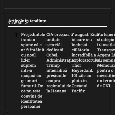
Articole în tendințe
View All
Președintele
CIA creează o
7 august: Ziua
Parteneri
iranian
unitate
în care s-a
strategic
spune că s-
secretă
încheiat
transatla
ar fi întâlnit
dedicată
călătoria
Transgaz
cu noul
Cubei.
incredibilă a
Argent 
lider
Administrația
exploratorului
au semna
suprem
Trump
Thor
Memora
într-o
intensifică
Heyerdahl.
pentru o
mașină cu
presiunile
101 zile cu
investiție
geamuri
asupra
pluta în
un termi
fumurii. De
regimului de
Oceanul
de GNL
ce nu este
la Havana
Pacific
convins de
identitatea
persoanei