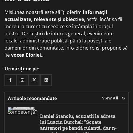
Misiunea noastră este să îți oferim
informații
actualizate, relevante și obiective
, astfel încât să fii
mereu la curent cu ceea ce se întâmplă în orașul
nostru. De la știri de interes general, evenimente
locale, administrație publică, până la povești ale
oamenilor din comunitate, info-eforie.ro își propune să
fie
vocea Eforiei
..
Urmăriți-ne pe:
Facebook
Instagram
Twitter
Linkedin
Articole recomandate
View All
Daniel Stanciu, acuzații la adresa
lui Luacin Burchel: ”Scoate
antrenori pe bandă rulantă, dar n-