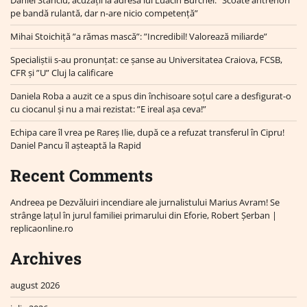
Daniel Stanciu, acuzații la adresa lui Luacin Burchel: ”Scoate antrenori
pe bandă rulantă, dar n-are nicio competență”
Mihai Stoichiță ”a rămas mască”: ”Incredibil! Valorează miliarde”
Specialiștii s-au pronunțat: ce șanse au Universitatea Craiova, FCSB,
CFR și ”U” Cluj la calificare
Daniela Roba a auzit ce a spus din închisoare soțul care a desfigurat-o
cu ciocanul și nu a mai rezistat: ”E ireal așa ceva!”
Echipa care îl vrea pe Rareș Ilie, după ce a refuzat transferul în Cipru!
Daniel Pancu îl așteaptă la Rapid
Recent Comments
Andreea
pe
Dezvăluiri incendiare ale jurnalistului Marius Avram! Se
strânge lațul în jurul familiei primarului din Eforie, Robert Șerban |
replicaonline.ro
Archives
august 2026