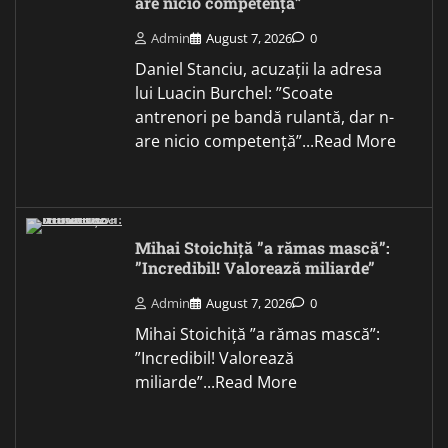
are nicio competență”
Admin
August 7, 2026
0
Daniel Stanciu, acuzații la adresa
lui Luacin Burchel: ”Scoate
antrenori pe bandă rulantă, dar n-
are nicio competență”...Read More
Mihai Stoichiță ”a rămas mască”:
”Incredibil! Valorează miliarde”
Admin
August 7, 2026
0
Mihai Stoichiță ”a rămas mască”:
”Incredibil! Valorează
miliarde”...Read More