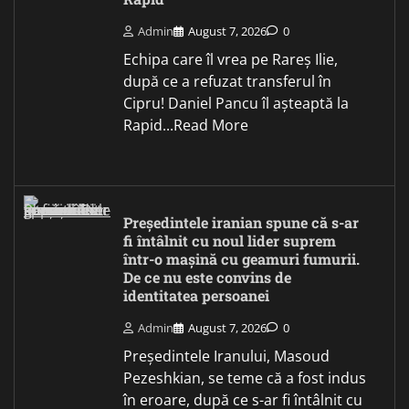
Admin
August 7, 2026
0
Echipa care îl vrea pe Rareș Ilie,
după ce a refuzat transferul în
Cipru! Daniel Pancu îl așteaptă la
Rapid...Read More
Președintele iranian spune că s-ar
fi întâlnit cu noul lider suprem
într-o mașină cu geamuri fumurii.
De ce nu este convins de
identitatea persoanei
Admin
August 7, 2026
0
Președintele Iranului, Masoud
Pezeshkian, se teme că a fost indus
în eroare, după ce s-ar fi întâlnit cu