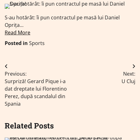
S-au hotărât: îi pun contractul pe masă lui Daniel
Oprița…
Read More
Posted in
Sports
Navigare
Previous:
Next:
în
Surpriză! Gerard Pique i-a
U Cluj
articole
dat dreptate lui Florentino
Perez, după scandalul din
Spania
Related Posts