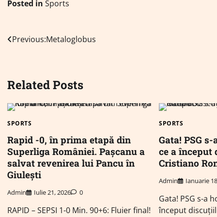
Posted in
Sports
Navigare
Previous:
Metaloglobus
în
articole
Related Posts
SPORTS
SPORTS
Rapid -0, în prima etapă din
Gata! PSG s-a
Superliga României. Pașcanu a
ce a început 
salvat revenirea lui Pancu în
Cristiano Ro
Giulești
Admin
Ianuarie 18
Admin
Iulie 21, 2026
0
Gata! PSG s-a h
RAPID – SEPSI 1-0 Min. 90+6: Fluier final!
început discuți