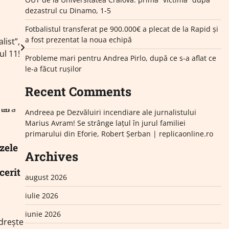
dezastrul cu Dinamo, 1-5
Fotbalistul transferat pe 900.000€ a plecat de la Rapid și
a fost prezentat la noua echipă
list”,
ul 11!
Probleme mari pentru Andrea Pirlo, după ce s-a aflat ce
le-a făcut rușilor
Recent Comments
Andreea
pe
Dezvăluiri incendiare ale jurnalistului
Marius Avram! Se strânge lațul în jurul familiei
primarului din Eforie, Robert Șerban | replicaonline.ro
zele
Archives
cerit
august 2026
iulie 2026
iunie 2026
drește