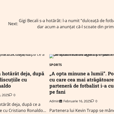
Gigi Becali s-a hotărât: l-a numit ”dulceață de fotba
Next:
dar acum a anunțat că-l scoate din prim
SPORTS
 hotărât deja, după
„A opta minune a lumii”. Po
discuțiile cu
cu care cea mai atrăgătoare
naldo
parteneră de fotbalist i-a cu
pe fani
, 2025
0
Admin
Februarie 16, 2025
0
otărât deja, după ce a
ile cu Cristiano Ronaldo…
Partenera lui Kevin Trapp se mân