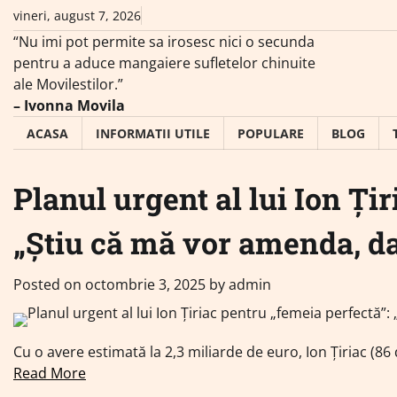
Skip
vineri, august 7, 2026
to
“Nu imi pot permite sa irosesc nici o secunda
content
pentru a aduce mangaiere sufletelor chinuite
ale Movilestilor.”
– Ivonna Movila
ACASA
INFORMATII UTILE
POPULARE
BLOG
Planul urgent al lui Ion Ți
„Știu că mă vor amenda, dar
Posted on
octombrie 3, 2025
by
admin
Cu o avere estimată la 2,3 miliarde de euro, Ion Țiriac (86
Read More