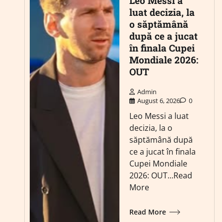
Leo Messi a
luat decizia, la
o săptămână
după ce a jucat
în finala Cupei
Mondiale 2026:
OUT
Admin
August 6, 2026
0
Leo Messi a luat
decizia, la o
săptămână după
ce a jucat în finala
Cupei Mondiale
2026: OUT...Read
More
Read More