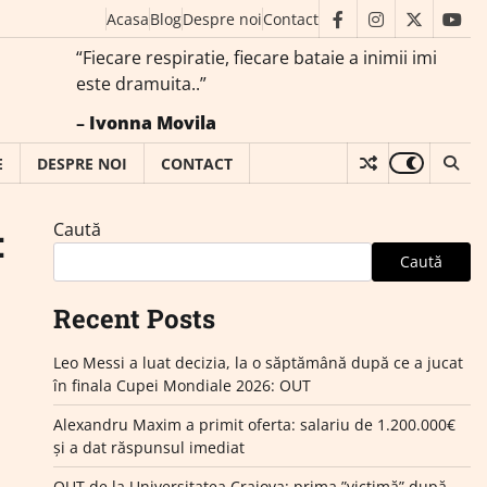
Acasa
Blog
Despre noi
Contact
facebook
instagram
twitter
you
“Fiecare respiratie, fiecare bataie a inimii imi
este dramuita..”
–
Ivonna Movila
E
DESPRE NOI
CONTACT
Caută
:
Caută
Recent Posts
Leo Messi a luat decizia, la o săptămână după ce a jucat
în finala Cupei Mondiale 2026: OUT
Alexandru Maxim a primit oferta: salariu de 1.200.000€
și a dat răspunsul imediat
OUT de la Universitatea Craiova: prima ”victimă” după