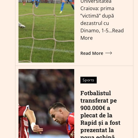
Universitatea
Craiova: prima
”victimă” după
dezastrul cu
Dinamo, 1-5...Read
More
Read More
Sports
Fotbalistul
transferat pe
900.000€ a
plecat de la
Rapid și a fost
prezentat la
noua echipă