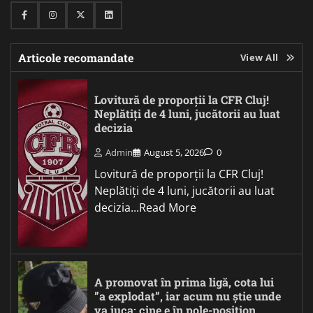
Facebook
Instagram
Twitter
Linkedin
Articole recomandate
View All
Lovitură de proporții la CFR Cluj!
Neplătiți de 4 luni, jucătorii au luat
decizia
Admin
August 5, 2026
0
Lovitură de proporții la CFR Cluj!
Neplătiți de 4 luni, jucătorii au luat
decizia...Read More
A promovat în prima ligă, cota lui
”a explodat”, iar acum nu știe unde
va juca: cine e în pole-position