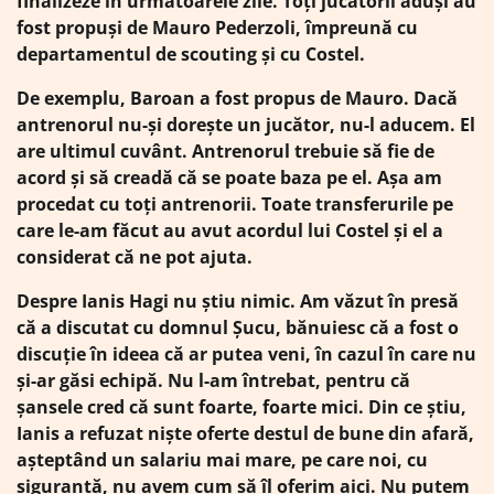
finalizeze în următoarele zile. Toți jucătorii aduși au
fost propuși de Mauro Pederzoli, împreună cu
departamentul de scouting și cu Costel.
De exemplu, Baroan a fost propus de Mauro. Dacă
antrenorul nu-și dorește un jucător, nu-l aducem. El
are ultimul cuvânt. Antrenorul trebuie să fie de
acord și să creadă că se poate baza pe el. Așa am
procedat cu toți antrenorii. Toate transferurile pe
care le-am făcut au avut acordul lui Costel și el a
considerat că ne pot ajuta.
Despre Ianis Hagi nu știu nimic. Am văzut în presă
că a discutat cu domnul Șucu, bănuiesc că a fost o
discuție în ideea că ar putea veni, în cazul în care nu
și-ar găsi echipă. Nu l-am întrebat, pentru că
șansele cred că sunt foarte, foarte mici. Din ce știu,
Ianis a refuzat niște oferte destul de bune din afară,
așteptând un salariu mai mare, pe care noi, cu
siguranță, nu avem cum să îl oferim aici. Nu putem