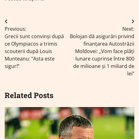
Navigare
Previous:
Next:
în
Grecii sunt convinși după
Bolojan dă asigurări privind
articole
ce Olympiacos a trimis
finanțarea Autostrăzii
scouterii după Louis
Moldovei: „Vom face plăți
Munteanu: ”Asta este
lunare cuprinse între 800
sigur!”
de milioane și 1 miliard de
lei”
Related Posts