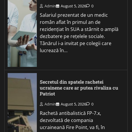
Admin
August 5, 2026
0
Salariul prezentat de un medic
român aflat în primul an de
rezidențiat în SUA a stârnit o amplă
dezbatere pe rețelele sociale.
Tânărul i-a invitat pe colegii care
lucrează în…
Secretul din spatele rachetei
ucrainene care ar putea rivaliza cu
Patriot
Admin
August 5, 2026
0
Rachetă antibalistică FP-7.x,
dezvoltată de compania
ucraineană Fire Point, va fi, în