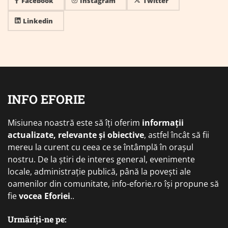
Facebook
Instagram
Twitter
Linkedin
INFO EFORIE
Misiunea noastră este să îți oferim
informații
actualizate, relevante și obiective
, astfel încât să fii
mereu la curent cu ceea ce se întâmplă în orașul
nostru. De la știri de interes general, evenimente
locale, administrație publică, până la povești ale
oamenilor din comunitate, info-eforie.ro își propune să
fie
vocea Eforiei
..
Urmăriți-ne pe: