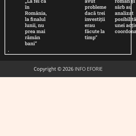
„La fel ca
avut
român și
în
probleme
sârb au
România,
dacă trei
analizat
la finalul
investiții
posibilită
lunii, nu
erau
unei acți
prea mai
făcute la
coordona
rămân
timp”
bani”
Copyright © 2026
INFO EFORIE