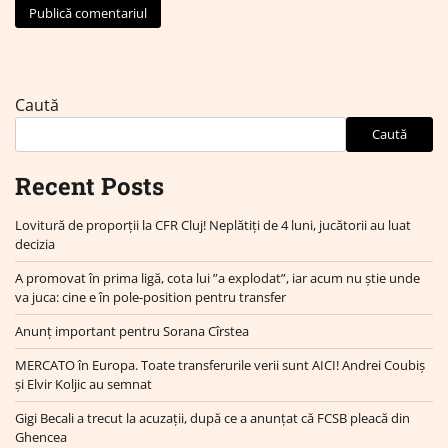
Caută
Caută
Recent Posts
Lovitură de proporții la CFR Cluj! Neplătiți de 4 luni, jucătorii au luat
decizia
A promovat în prima ligă, cota lui ”a explodat”, iar acum nu știe unde
va juca: cine e în pole-position pentru transfer
Anunț important pentru Sorana Cîrstea
MERCATO în Europa. Toate transferurile verii sunt AICI! Andrei Coubiș
și Elvir Koljic au semnat
Gigi Becali a trecut la acuzații, după ce a anunțat că FCSB pleacă din
Ghencea