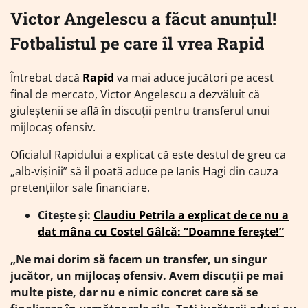
Victor Angelescu a făcut anunțul!
Fotbalistul pe care îl vrea Rapid
Întrebat dacă
Rapid
va mai aduce jucători pe acest
final de mercato, Victor Angelescu a dezvăluit că
giuleștenii se află în discuții pentru transferul unui
mijlocaș ofensiv.
Oficialul Rapidului a explicat că este destul de greu ca
„alb-vișinii” să îl poată aduce pe Ianis Hagi din cauza
pretențiilor sale financiare.
Citește și:
Claudiu Petrila a explicat de ce nu a
dat mâna cu Costel Gâlcă: ”Doamne ferește!”
„Ne mai dorim să facem un transfer, un singur
jucător, un mijlocaș ofensiv. Avem discuții pe mai
multe piste, dar nu e nimic concret care să se