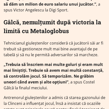
să dăm un milion de euro salariu unui jucător.”
, a
spus Victor Angelescu la Digi Sport.
Gâlcă, nemulțumit după victoria la
limită cu Metaloglobus
Tehnicianul giuleștenilor consideră că jucătorii săi ar fi
trebuit să gestioneze mult mai bine avantajul de pe
tabelă și să nu le permită adversarilor să marcheze.
„Trebuia să înscriem mai multe goluri și eram mult
mai liniștiți. Trebuie să avem mai multă constanță,
să controlăm jocul. Să temporizăm. Ne grăbim
uneori când avem și alte opțiuni”
, a spus Costel
Gâlcă la finalul meciului.
Antrenorul giuleștenilor a admis că starea gazonului de
la Clinceni a influențat jocul, însă a insistat că ocaziile