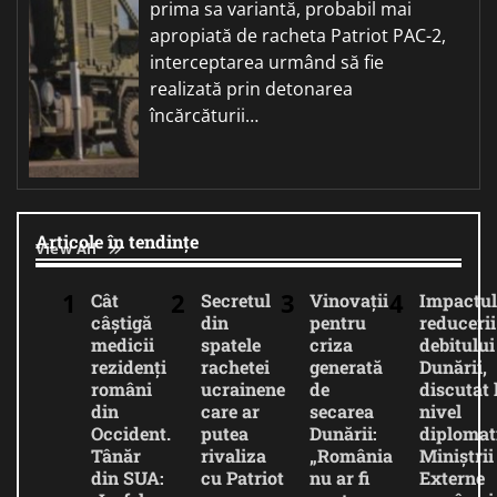
prima sa variantă, probabil mai
apropiată de racheta Patriot PAC-2,
interceptarea urmând să fie
realizată prin detonarea
încărcăturii…
Articole în tendințe
View All
Cât
Secretul
Vinovații
Impactul
câștigă
din
pentru
reducerii
medicii
spatele
criza
debitului
rezidenți
rachetei
generată
Dunării,
români
ucrainene
de
discutat 
din
care ar
secarea
nivel
Occident.
putea
Dunării:
diplomat
Tânăr
rivaliza
„România
Miniștrii
din SUA:
cu Patriot
nu ar fi
Externe