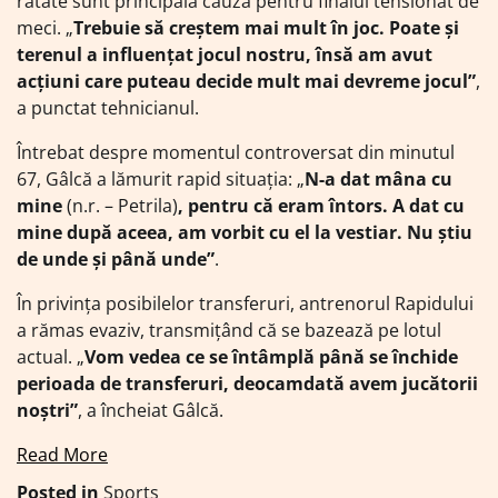
ratate sunt principala cauză pentru finalul tensionat de
meci. „
Trebuie să creștem mai mult în joc. Poate și
terenul a influențat jocul nostru, însă am avut
acțiuni care puteau decide mult mai devreme jocul”
,
a punctat tehnicianul.
Întrebat despre momentul controversat din minutul
67, Gâlcă a lămurit rapid situația: „
N-a dat mâna cu
mine
(n.r. – Petrila)
, pentru că eram întors. A dat cu
mine după aceea, am vorbit cu el la vestiar. Nu știu
de unde și până unde”
.
În privința posibilelor transferuri, antrenorul Rapidului
a rămas evaziv, transmițând că se bazează pe lotul
actual. „
Vom vedea ce se întâmplă până se închide
perioada de transferuri, deocamdată avem jucătorii
noștri”
, a încheiat Gâlcă.
Read More
Posted in
Sports