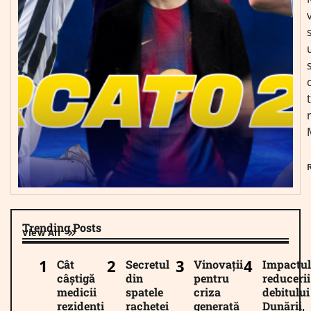
Trending Posts
View All
Cât
Secretul
Vinovații
Impactul
câștigă
din
pentru
reducerii
medicii
spatele
criza
debitului
rezidenți
rachetei
generată
Dunării,