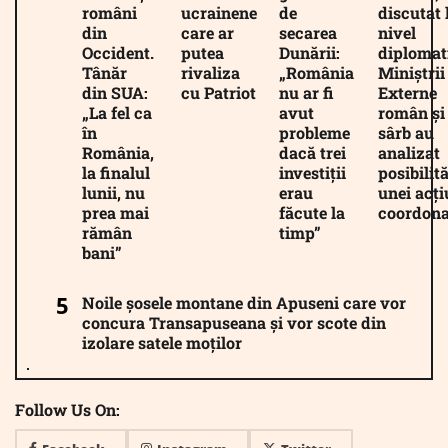
români
ucrainene
de
discutat 
din
care ar
secarea
nivel
Occident.
putea
Dunării:
diplomat
Tânăr
rivaliza
„România
Miniștrii
din SUA:
cu Patriot
nu ar fi
Externe
„La fel ca
avut
român și
în
probleme
sârb au
România,
dacă trei
analizat
la finalul
investiții
posibilită
lunii, nu
erau
unei acți
prea mai
făcute la
coordona
rămân
timp”
bani”
Noile șosele montane din Apuseni care vor
concura Transapuseana și vor scote din
izolare satele moților
Follow Us On: