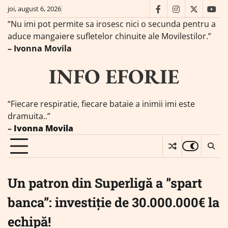
Skip
joi, august 6, 2026
facebook
instagram
twitter
you
to
“Nu imi pot permite sa irosesc nici o secunda pentru a
content
aduce mangaiere sufletelor chinuite ale Movilestilor.”
– Ivonna Movila
INFO EFORIE
“Fiecare respiratie, fiecare bataie a inimii imi este
dramuita..”
–
Ivonna Movila
Un patron din Superligă a ”spart
banca”: investiție de 30.000.000€ la
echipă!