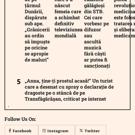
țărmul
născut
gălăgioși
revoluți
Dunării,
femeia care
din STB.
medicina
dispărute
a schimbat
Cei care
este folos
sub ape.
definitiv
vorbesc pe
tratarea 
„Grănicerii
televiziunea
difuzor
și eliber
au ordin
mondială
sau
medicam
să împuște
ascultă
pe oricine
muzică
se apropie
fără căști
de maluri”
ar putea fi
sancționați
„Anna, ține-ți prostul acasă!” Un turist
care a desenat cu spray o declarație de
dragoste pe o stâncă de pe
Transfăgărășan, criticat pe internet
Follow Us On:
Facebook
Instagram
Twitter