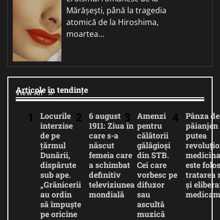
Mărășești, până la tragedia
atomică de la Hiroshima,
moartea…
Articole în tendințe
View All
Locurile
6 august
Amenzi
Pânza de
interzise
1911: Ziua în
pentru
păianjen 
de pe
care s-a
călătorii
putea
țărmul
născut
gălăgioși
revoluți
Dunării,
femeia care
din STB.
medicina
dispărute
a schimbat
Cei care
este folos
sub ape.
definitiv
vorbesc pe
tratarea 
„Grănicerii
televiziunea
difuzor
și eliber
au ordin
mondială
sau
medicam
să împuște
ascultă
pe oricine
muzică