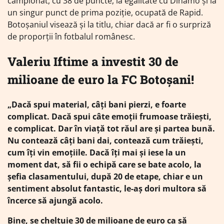
campionat, cu 38 de puncte, la egalitate cu Dinamo și la
un singur punct de prima poziție, ocupată de Rapid.
Botoșaniul visează și la titlu, chiar dacă ar fi o surpriză
de proporții în fotbalul românesc.
Valeriu Iftime a investit 30 de
milioane de euro la FC Botoșani!
„Dacă spui material, câți bani pierzi, e foarte
complicat. Dacă spui câte emoții frumoase trăiești,
e complicat. Dar în viață tot răul are și partea bună.
Nu contează câți bani dai, contează cum trăiești,
cum îți vin emoțiile. Dacă îți mai și iese la un
moment dat, să fii o echipă care se bate acolo, la
șefia clasamentului, după 20 de etape, chiar e un
sentiment absolut fantastic, le-aș dori multora să
încerce să ajungă acolo.
Bine, se cheltuie 30 de milioane de euro ca să