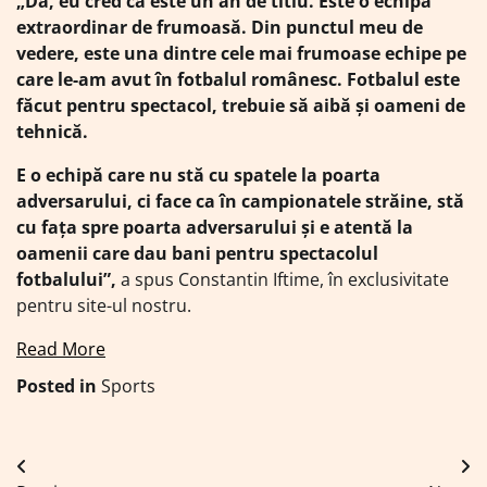
„Da, eu cred că este un an de titlu. Este o echipă
extraordinar de frumoasă. Din punctul meu de
vedere, este una dintre cele mai frumoase echipe pe
care le-am avut în fotbalul românesc. Fotbalul este
făcut pentru spectacol, trebuie să aibă și oameni de
tehnică.
E o echipă care nu stă cu spatele la poarta
adversarului, ci face ca în campionatele străine, stă
cu fața spre poarta adversarului și e atentă la
oamenii care dau bani pentru spectacolul
fotbalului”,
a spus Constantin Iftime, în exclusivitate
pentru site-ul nostru.
Read More
Posted in
Sports
Navigare