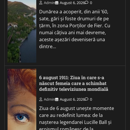
Admin
August 6, 2026
0
Dunărea a acoperit, din anii ’60,
sate, gări și foste drumuri de pe
țărm, în zona Porților de Fier. Cu
numai câțiva ani mai devreme,
aceste așezări deveniseră una
dintre…
6 august 1911: Ziua în care s-a
născut femeia care a schimbat
definitiv televiziunea mondială
Admin
August 6, 2026
0
Ziua de 6 august unește momente
care au redefinit lumea: de la
nașterea legendarei Lucille Ball și
eroismul românesc de la