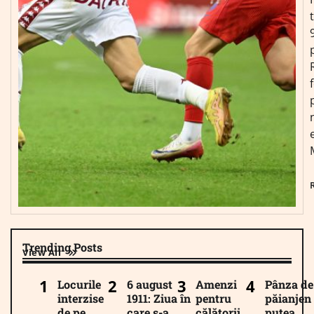
Trending Posts
View All
Locurile
6 august
Amenzi
Pânza de
interzise
1911: Ziua în
pentru
păianjen 
de pe
care s-a
călătorii
putea