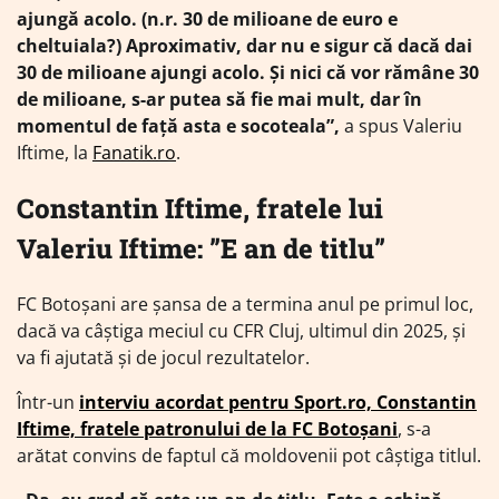
ajungă acolo. (n.r. 30 de milioane de euro e
cheltuiala?) Aproximativ, dar nu e sigur că dacă dai
30 de milioane ajungi acolo. Și nici că vor rămâne 30
de milioane, s-ar putea să fie mai mult, dar în
momentul de față asta e socoteala”,
a spus Valeriu
Iftime, la
Fanatik.ro
.
Constantin Iftime, fratele lui
Valeriu Iftime: ”E an de titlu”
FC Botoșani are șansa de a termina anul pe primul loc,
dacă va câștiga meciul cu CFR Cluj, ultimul din 2025, și
va fi ajutată și de jocul rezultatelor.
Într-un
interviu acordat pentru Sport.ro, Constantin
Iftime, fratele patronului de la FC Botoșani
, s-a
arătat convins de faptul că moldovenii pot câștiga titlul.