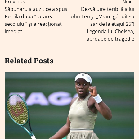
Previous:
Next:
în
Săpunaru a auzit ce a spus
Dezvăluire teribilă a lui
articole
Petrila după ”ratarea
John Terry: „M-am gândit să
secolului” și a reacționat
sar de la etajul 25”!
imediat
Legenda lui Chelsea,
aproape de tragedie
Related Posts