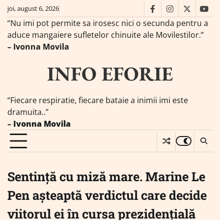
Skip
joi, august 6, 2026
facebook
instagram
twitter
you
to
“Nu imi pot permite sa irosesc nici o secunda pentru a
content
aduce mangaiere sufletelor chinuite ale Movilestilor.”
– Ivonna Movila
INFO EFORIE
“Fiecare respiratie, fiecare bataie a inimii imi este
dramuita..”
–
Ivonna Movila
Sentință cu miză mare. Marine Le
Pen așteaptă verdictul care decide
viitorul ei în cursa prezidențială