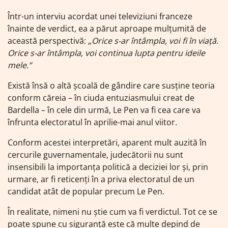
Într-un interviu acordat unei televiziuni franceze
înainte de verdict, ea a părut aproape mulțumită de
această perspectivă: „
Orice s-ar întâmpla, voi fi în viață.
Orice s-ar întâmpla, voi continua lupta pentru ideile
mele.”
Există însă o altă școală de gândire care susține teoria
conform căreia – în ciuda entuziasmului creat de
Bardella – în cele din urmă, Le Pen va fi cea care va
înfrunta electoratul în aprilie-mai anul viitor.
Conform acestei interpretări, aparent mult auzită în
cercurile guvernamentale, judecătorii nu sunt
insensibili la importanța politică a deciziei lor și, prin
urmare, ar fi reticenți în a priva electoratul de un
candidat atât de popular precum Le Pen.
În realitate, nimeni nu știe cum va fi verdictul. Tot ce se
poate spune cu siguranță este că multe depind de