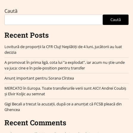
Caută
Caută
Recent Posts
Lovitură de proporții la CFR Cluj! Neplătiți de 4 luni, jucătorii au luat
decizia
A promovat în prima ligă, cota lui ”a explodat”, iar acum nu știe unde
va juca: cine e în pole-position pentru transfer
Anunț important pentru Sorana Cîrstea
MERCATO în Europa. Toate transferurile verii sunt AICI! Andrei Coubiș
și Elvir Koljic au semnat
Gigi Becali a trecut la acuzații, după ce a anunțat că FCSB pleacă din
Ghencea
Recent Comments