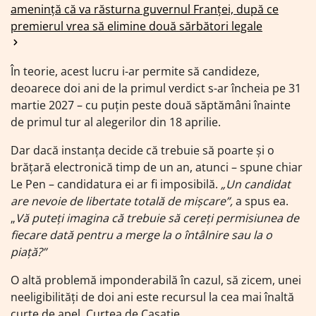
amenință că va răsturna guvernul Franței, după ce
premierul vrea să elimine două sărbători legale
În teorie, acest lucru i-ar permite să candideze,
deoarece doi ani de la primul verdict s-ar încheia pe 31
martie 2027 – cu puțin peste două săptămâni înainte
de primul tur al alegerilor din 18 aprilie.
Dar dacă instanța decide că trebuie să poarte și o
brățară electronică timp de un an, atunci – spune chiar
Le Pen – candidatura ei ar fi imposibilă.
„Un candidat
are nevoie de libertate totală de mișcare”,
a spus ea.
„
Vă puteți imagina că trebuie să cereți permisiunea de
fiecare dată pentru a merge la o întâlnire sau la o
piață?”
O altă problemă imponderabilă în cazul, să zicem, unei
neeligibilități de doi ani este recursul la cea mai înaltă
curte de apel, Curtea de Casație.