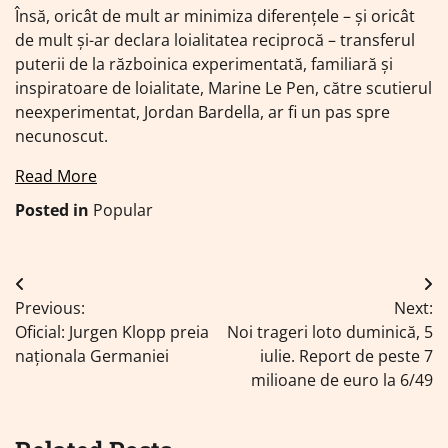
Însă, oricât de mult ar minimiza diferențele – și oricât
de mult și-ar declara loialitatea reciprocă – transferul
puterii de la războinica experimentată, familiară și
inspiratoare de loialitate, Marine Le Pen, către scutierul
neexperimentat, Jordan Bardella, ar fi un pas spre
necunoscut.
Read More
Posted in
Popular
Navigare
Previous:
Next:
în
Oficial: Jurgen Klopp preia
Noi trageri loto duminică, 5
articole
naționala Germaniei
iulie. Report de peste 7
milioane de euro la 6/49