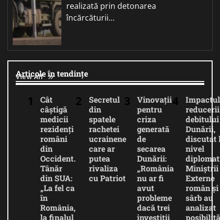
realizată prin detonarea
încărcăturii…
Articole în tendințe
View All
Cât
Secretul
Vinovații
Impactul
câștigă
din
pentru
reducerii
medicii
spatele
criza
debitului
rezidenți
rachetei
generată
Dunării,
români
ucrainene
de
discutat 
din
care ar
secarea
nivel
Occident.
putea
Dunării:
diplomat
Tânăr
rivaliza
„România
Miniștrii
din SUA:
cu Patriot
nu ar fi
Externe
„La fel ca
avut
român și
în
probleme
sârb au
România,
dacă trei
analizat
la finalul
investiții
posibilită