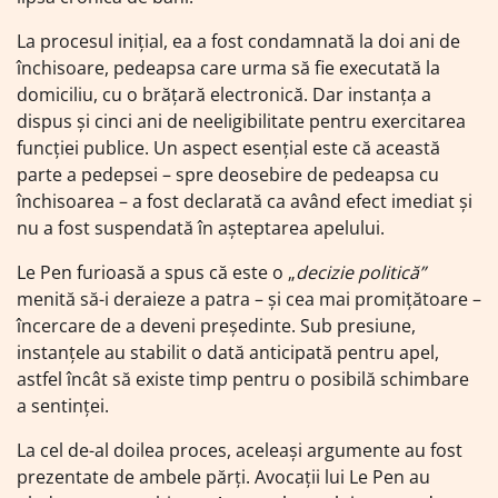
La procesul inițial, ea a fost condamnată la doi ani de
închisoare, pedeapsa care urma să fie executată la
domiciliu, cu o brățară electronică. Dar instanța a
dispus și cinci ani de neeligibilitate pentru exercitarea
funcției publice. Un aspect esențial este că această
parte a pedepsei – spre deosebire de pedeapsa cu
închisoarea – a fost declarată ca având efect imediat și
nu a fost suspendată în așteptarea apelului.
Le Pen furioasă a spus că este o „
decizie politică”
menită să-i deraieze a patra – și cea mai promițătoare –
încercare de a deveni președinte. Sub presiune,
instanțele au stabilit o dată anticipată pentru apel,
astfel încât să existe timp pentru o posibilă schimbare
a sentinței.
La cel de-al doilea proces, aceleași argumente au fost
prezentate de ambele părți. Avocații lui Le Pen au