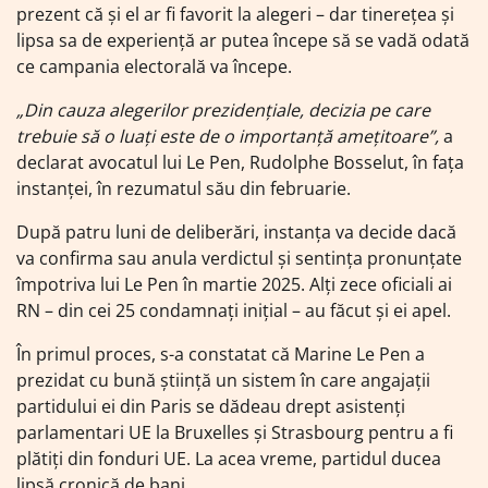
prezent că și el ar fi favorit la alegeri – dar tinerețea și
lipsa sa de experiență ar putea începe să se vadă odată
ce campania electorală va începe.
„Din cauza alegerilor prezidențiale, decizia pe care
trebuie să o luați este de o importanță amețitoare”,
a
declarat avocatul lui Le Pen, Rudolphe Bosselut, în fața
instanței, în rezumatul său din februarie.
După patru luni de deliberări, instanța va decide dacă
va confirma sau anula verdictul și sentința pronunțate
împotriva lui Le Pen în martie 2025. Alți zece oficiali ai
RN – din cei 25 condamnați inițial – au făcut și ei apel.
În primul proces, s-a constatat că Marine Le Pen a
prezidat cu bună știință un sistem în care angajații
partidului ei din Paris se dădeau drept asistenți
parlamentari UE la Bruxelles și Strasbourg pentru a fi
plătiți din fonduri UE. La acea vreme, partidul ducea
lipsă cronică de bani.