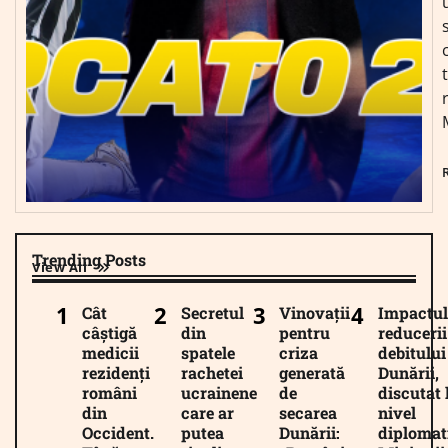
Trending Posts
View All
Cât
Secretul
Vinovații
Impactul
câștigă
din
pentru
reducerii
medicii
spatele
criza
debitului
rezidenți
rachetei
generată
Dunării,
români
ucrainene
de
discutat 
din
care ar
secarea
nivel
Occident.
putea
Dunării:
diplomat