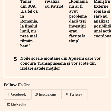
Tânăr
rivaliza
„România
Miniștrii
din SUA:
cu Patriot
nu ar fi
Externe
„La fel ca
avut
român și
în
probleme
sârb au
România,
dacă trei
analizat
la finalul
investiții
posibilită
lunii, nu
erau
unei acți
prea mai
făcute la
coordona
rămân
timp”
bani”
Noile șosele montane din Apuseni care vor
concura Transapuseana și vor scote din
izolare satele moților
Follow Us On:
Facebook
Instagram
Twitter
Linkedin