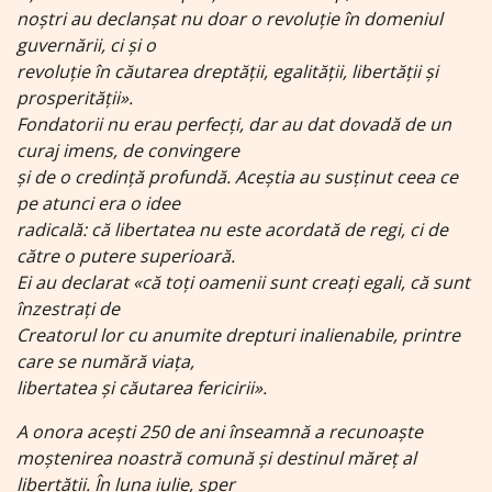
noștri au declanșat nu doar o revoluție în domeniul
guvernării, ci și o
revoluție în căutarea dreptății, egalității, libertății și
prosperității».
Fondatorii nu erau perfecți, dar au dat dovadă de un
curaj imens, de convingere
și de o credință profundă. Aceștia au susținut ceea ce
pe atunci era o idee
radicală: că libertatea nu este acordată de regi, ci de
către o putere superioară.
Ei au declarat «că toți oamenii sunt creați egali, că sunt
înzestrați de
Creatorul lor cu anumite drepturi inalienabile, printre
care se numără viața,
libertatea și căutarea fericirii».
A onora acești 250 de ani înseamnă a recunoaște
moștenirea noastră comună și destinul măreț al
libertății. În luna iulie, sper