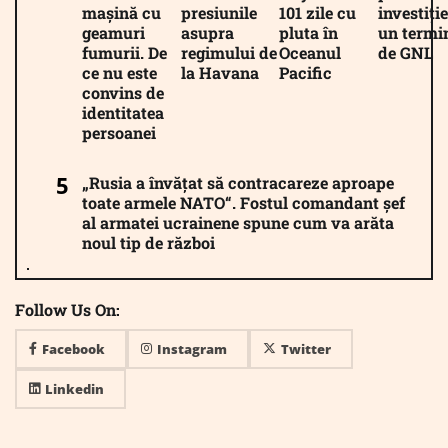
mașină cu
presiunile
101 zile cu
investiție
geamuri
asupra
pluta în
un termi
fumurii. De
regimului de
Oceanul
de GNL
ce nu este
la Havana
Pacific
convins de
identitatea
persoanei
„Rusia a învățat să contracareze aproape
toate armele NATO“. Fostul comandant șef
al armatei ucrainene spune cum va arăta
noul tip de război
Follow Us On:
Facebook
Instagram
Twitter
Linkedin