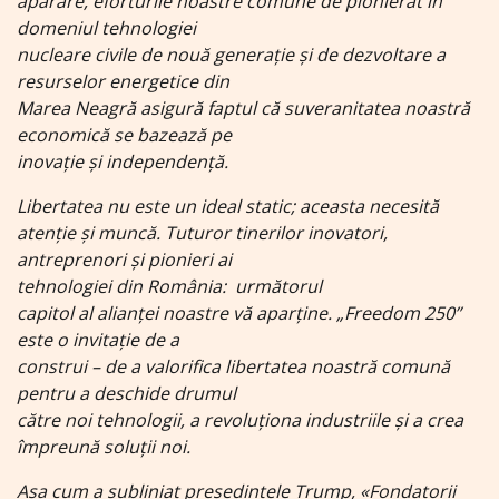
apărare, eforturile noastre comune de pionierat în
domeniul tehnologiei
nucleare civile de nouă generație și de dezvoltare a
resurselor energetice din
Marea Neagră asigură faptul că suveranitatea noastră
economică se bazează pe
inovație și independență.
Libertatea nu este un ideal static; aceasta necesită
atenție și muncă. Tuturor tinerilor inovatori,
antreprenori și pionieri ai
tehnologiei din România: următorul
capitol al alianței noastre vă aparține. „Freedom 250”
este o invitație de a
construi – de a valorifica libertatea noastră comună
pentru a deschide drumul
către noi tehnologii, a revoluționa industriile și a crea
împreună soluții noi.
Așa cum a subliniat președintele Trump, «Fondatorii