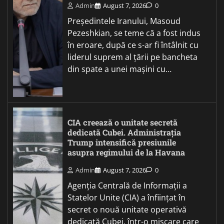
Admin
August 7, 2026
0
Președintele Iranului, Masoud
Pezeshkian, se teme că a fost indus
în eroare, după ce s-ar fi întâlnit cu
liderul suprem al țării pe bancheta
din spate a unei mașini cu…
CIA creează o unitate secretă
dedicată Cubei. Administrația
Trump intensifică presiunile
asupra regimului de la Havana
Admin
August 7, 2026
0
Agenția Centrală de Informații a
Statelor Unite (CIA) a înființat în
secret o nouă unitate operativă
dedicată Cubei, într-o mișcare care