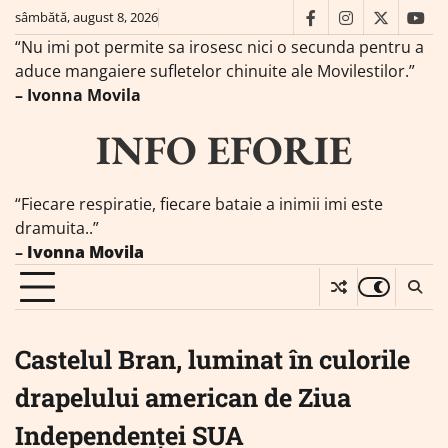
Skip
sâmbătă, august 8, 2026
facebook
instagram
twitter
you
to
“Nu imi pot permite sa irosesc nici o secunda pentru a
content
aduce mangaiere sufletelor chinuite ale Movilestilor.”
– Ivonna Movila
INFO EFORIE
“Fiecare respiratie, fiecare bataie a inimii imi este
dramuita..”
–
Ivonna Movila
Castelul Bran, luminat în culorile
drapelului american de Ziua
Independenței SUA