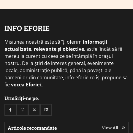
INFO EFORIE
Misiunea noastră este să îți oferim
informații
actualizate, relevante și obiective
, astfel încât să fii
mereu la curent cu ceea ce se întâmplă în orașul
nostru. De la știri de interes general, evenimente
locale, administrație publică, până la povești ale
oamenilor din comunitate, info-eforie.ro își propune să
fie
vocea Eforiei
..
Urmăriți-ne pe:
Facebook
Instagram
Twitter
Linkedin
Articole recomandate
View All