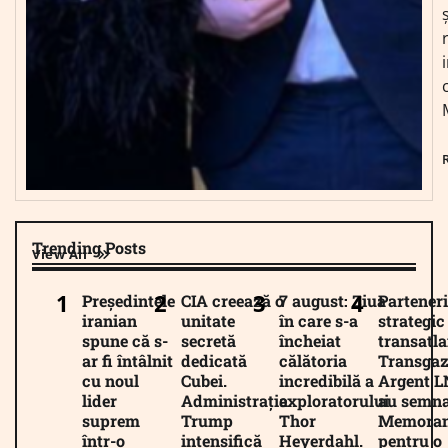
Trending Posts
View All
Președintele
CIA creează o
7 august: Ziua
Parteneri
iranian
unitate
în care s-a
strategic
spune că s-
secretă
încheiat
transatla
ar fi întâlnit
dedicată
călătoria
Transgaz
cu noul
Cubei.
incredibilă a
Argent 
lider
Administrația
exploratorului
au semna
suprem
Trump
Thor
Memora
într-o
intensifică
Heyerdahl.
pentru o