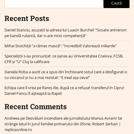
Caută
Recent Posts
Daniel Stanciu, acuzații la adresa lui Luacin Burchel: ”Scoate antrenori
pe bandă rulantă, dar n-are nicio competență”
Mihai Stoichiță ”a rămas mască”: ”Incredibil! Valorează miliarde”
Specialiștii s-au pronunțat: ce șanse au Universitatea Craiova, FCSB,
CFR și ”U” Cluj la calificare
Daniela Roba a auzit ce a spus din închisoare soțul care a desfigurat-o
cu ciocanul și nu a mai rezistat: ”E ireal așa ceva!”
Echipa care îl vrea pe Rareș Ilie, după ce a refuzat transferul în Cipru!
Daniel Pancu îl așteaptă la Rapid
Recent Comments
Andreea
pe
Dezvăluiri incendiare ale jurnalistului Marius Avram! Se
strânge lațul în jurul familiei primarului din Eforie, Robert Șerban |
replicaonline.ro