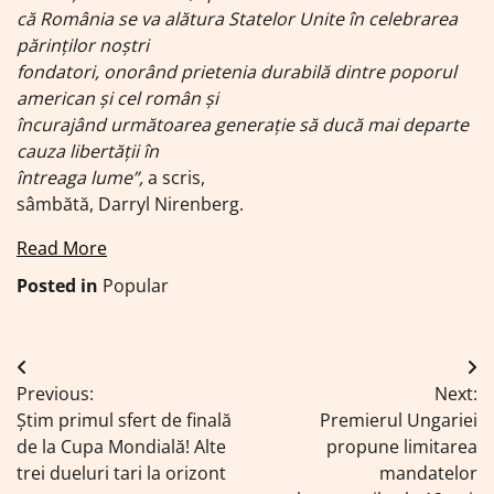
că România se va alătura Statelor Unite în celebrarea
părinților noștri
fondatori, onorând prietenia durabilă dintre poporul
american și cel român și
încurajând următoarea generație să ducă mai departe
cauza libertății în
întreaga lume”,
a scris,
sâmbătă, Darryl Nirenberg.
Read More
Posted in
Popular
Navigare
Previous:
Next:
în
Știm primul sfert de finală
Premierul Ungariei
articole
de la Cupa Mondială! Alte
propune limitarea
trei dueluri tari la orizont
mandatelor