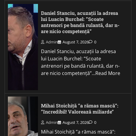
Daniel Stanciu, acuzații la adresa
lui Luacin Burchel: ”Scoate
antrenori pe bandă rulantă, dar n-
are nicio competență”
Admin
August 7, 2026
0
Daniel Stanciu, acuzații la adresa
lui Luacin Burchel: ”Scoate
antrenori pe bandă rulantă, dar n-
are nicio competență”...Read More
Mihai Stoichiță ”a rămas mască”:
”Incredibil! Valorează miliarde”
Admin
August 7, 2026
0
Mihai Stoichiță ”a rămas mască”: