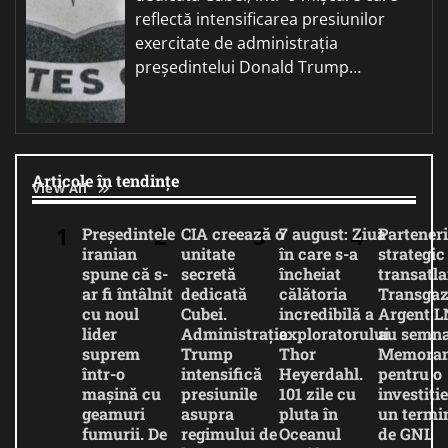
reflectă intensificarea presiunilor
exercitate de administrația
președintelui Donald Trump…
Articole în tendințe
View All
Președintele
CIA creează o
7 august: Ziua
Parteneri
iranian
unitate
în care s-a
strategic
spune că s-
secretă
încheiat
transatla
ar fi întâlnit
dedicată
călătoria
Transgaz
cu noul
Cubei.
incredibilă a
Argent 
lider
Administrația
exploratorului
au semna
suprem
Trump
Thor
Memora
într-o
intensifică
Heyerdahl.
pentru o
mașină cu
presiunile
101 zile cu
investiție
geamuri
asupra
pluta în
un termi
fumurii. De
regimului de
Oceanul
de GNL