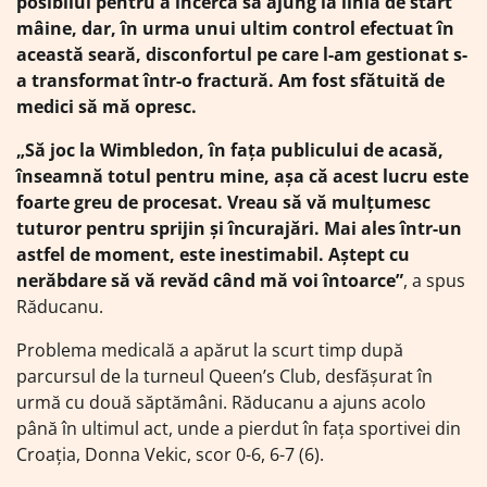
posibilul pentru a încerca să ajung la linia de start
mâine, dar, în urma unui ultim control efectuat în
această seară, disconfortul pe care l-am gestionat s-
a transformat într-o fractură. Am fost sfătuită de
medici să mă opresc.
„Să joc la Wimbledon, în fața publicului de acasă,
înseamnă totul pentru mine, așa că acest lucru este
foarte greu de procesat. Vreau să vă mulțumesc
tuturor pentru sprijin și încurajări. Mai ales într-un
astfel de moment, este inestimabil. Aștept cu
nerăbdare să vă revăd când mă voi întoarce”
, a spus
Răducanu.
Problema medicală a apărut la scurt timp după
parcursul de la turneul Queen’s Club, desfășurat în
urmă cu două săptămâni. Răducanu a ajuns acolo
până în ultimul act, unde a pierdut în fața sportivei din
Croația, Donna Vekic, scor 0-6, 6-7 (6).