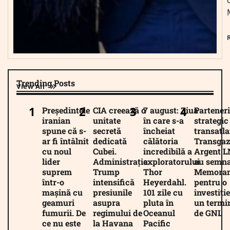
Trending Posts
View All
Președintele
CIA creează o
7 august: Ziua
Parteneri
iranian
unitate
în care s-a
strategic
spune că s-
secretă
încheiat
transatla
ar fi întâlnit
dedicată
călătoria
Transgaz
cu noul
Cubei.
incredibilă a
Argent 
lider
Administrația
exploratorului
au semna
suprem
Trump
Thor
Memora
într-o
intensifică
Heyerdahl.
pentru o
mașină cu
presiunile
101 zile cu
investiție
geamuri
asupra
pluta în
un termi
fumurii. De
regimului de
Oceanul
de GNL
ce nu este
la Havana
Pacific