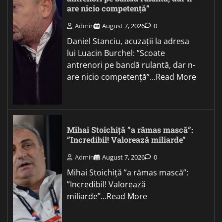
are nicio competență”
Admin
August 7, 2026
0
Daniel Stanciu, acuzații la adresa
lui Luacin Burchel: ”Scoate
antrenori pe bandă rulantă, dar n-
are nicio competență”...Read More
Mihai Stoichiță ”a rămas mască”:
”Incredibil! Valorează miliarde”
Admin
August 7, 2026
0
Mihai Stoichiță ”a rămas mască”:
”Incredibil! Valorează
miliarde”...Read More