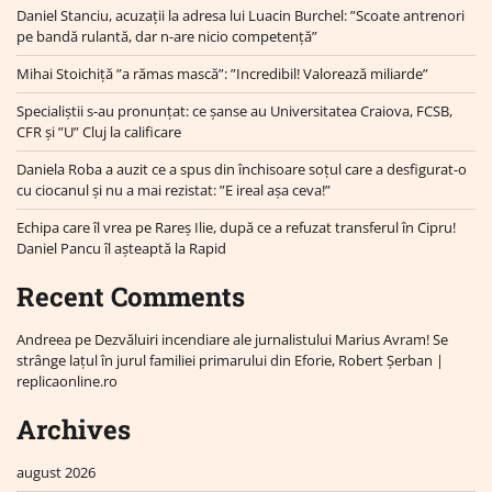
Daniel Stanciu, acuzații la adresa lui Luacin Burchel: ”Scoate antrenori
pe bandă rulantă, dar n-are nicio competență”
Mihai Stoichiță ”a rămas mască”: ”Incredibil! Valorează miliarde”
Specialiștii s-au pronunțat: ce șanse au Universitatea Craiova, FCSB,
CFR și ”U” Cluj la calificare
Daniela Roba a auzit ce a spus din închisoare soțul care a desfigurat-o
cu ciocanul și nu a mai rezistat: ”E ireal așa ceva!”
Echipa care îl vrea pe Rareș Ilie, după ce a refuzat transferul în Cipru!
Daniel Pancu îl așteaptă la Rapid
Recent Comments
Andreea
pe
Dezvăluiri incendiare ale jurnalistului Marius Avram! Se
strânge lațul în jurul familiei primarului din Eforie, Robert Șerban |
replicaonline.ro
Archives
august 2026