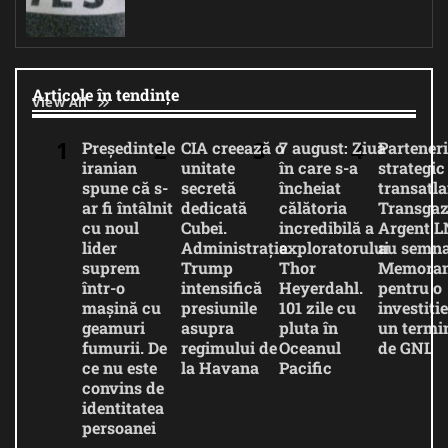
Articole în tendințe
View All
Președintele
CIA creează o
7 august: Ziua
Parteneri
iranian
unitate
în care s-a
strategic
spune că s-
secretă
încheiat
transatla
ar fi întâlnit
dedicată
călătoria
Transgaz
cu noul
Cubei.
incredibilă a
Argent 
lider
Administrația
exploratorului
au semna
suprem
Trump
Thor
Memora
într-o
intensifică
Heyerdahl.
pentru o
mașină cu
presiunile
101 zile cu
investiție
geamuri
asupra
pluta în
un termi
fumurii. De
regimului de
Oceanul
de GNL
ce nu este
la Havana
Pacific
convins de
identitatea
persoanei