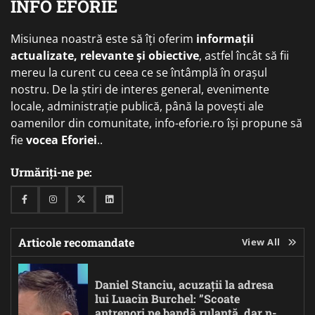
INFO EFORIE
Misiunea noastră este să îți oferim
informații
actualizate, relevante și obiective
, astfel încât să fii
mereu la curent cu ceea ce se întâmplă în orașul
nostru. De la știri de interes general, evenimente
locale, administrație publică, până la povești ale
oamenilor din comunitate, info-eforie.ro își propune să
fie
vocea Eforiei
..
Urmăriți-ne pe:
Facebook
Instagram
Twitter
Linkedin
Articole recomandate
View All
Daniel Stanciu, acuzații la adresa
lui Luacin Burchel: ”Scoate
antrenori pe bandă rulantă, dar n-