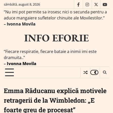
Skip
sâmbătă, august 8, 2026
facebook
instagram
twitter
you
to
“Nu imi pot permite sa irosesc nici o secunda pentru a
content
aduce mangaiere sufletelor chinuite ale Movilestilor.”
– Ivonna Movila
INFO EFORIE
“Fiecare respiratie, fiecare bataie a inimii imi este
dramuita..”
–
Ivonna Movila
Emma Răducanu explică motivele
retragerii de la Wimbledon: „E
foarte greu de procesat”