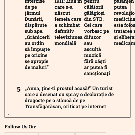
interzise
1911: Ziua în
pentru
păianjen 
de pe
care s-a
călătorii
putea
țărmul
născut
gălăgioși
revoluți
Dunării,
femeia care
din STB.
medicina
dispărute
a schimbat
Cei care
este folos
sub ape.
definitiv
vorbesc pe
tratarea 
„Grănicerii
televiziunea
difuzor
și eliber
au ordin
mondială
sau
medicam
să împuște
ascultă
pe oricine
muzică
se apropie
fără căști
de maluri”
ar putea fi
sancționați
„Anna, ține-ți prostul acasă!” Un turist
care a desenat cu spray o declarație de
dragoste pe o stâncă de pe
Transfăgărășan, criticat pe internet
Follow Us On: