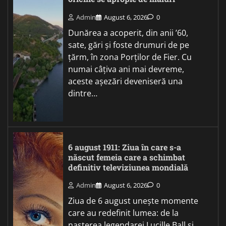
Admin
August 6, 2026
0
Dunărea a acoperit, din anii ’60,
sate, gări și foste drumuri de pe
țărm, în zona Porților de Fier. Cu
numai câțiva ani mai devreme,
aceste așezări deveniseră una
dintre…
6 august 1911: Ziua în care s-a
născut femeia care a schimbat
definitiv televiziunea mondială
Admin
August 6, 2026
0
Ziua de 6 august unește momente
care au redefinit lumea: de la
nașterea legendarei Lucille Ball și