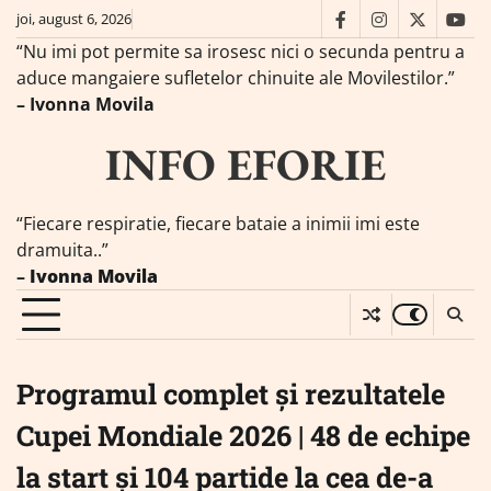
Skip
joi, august 6, 2026
facebook
instagram
twitter
you
to
“Nu imi pot permite sa irosesc nici o secunda pentru a
content
aduce mangaiere sufletelor chinuite ale Movilestilor.”
– Ivonna Movila
INFO EFORIE
“Fiecare respiratie, fiecare bataie a inimii imi este
dramuita..”
–
Ivonna Movila
Programul complet și rezultatele
Cupei Mondiale 2026 | 48 de echipe
la start și 104 partide la cea de-a