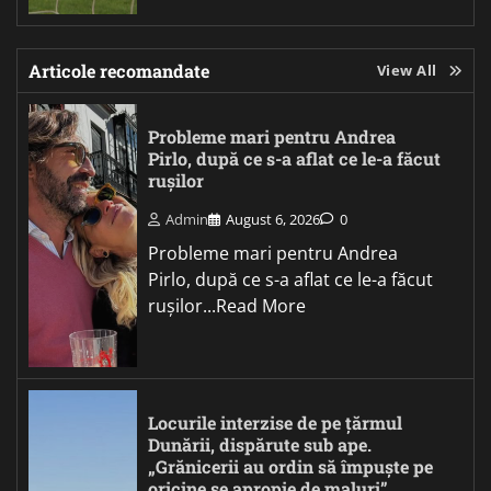
Articole recomandate
View All
Probleme mari pentru Andrea
Pirlo, după ce s-a aflat ce le-a făcut
rușilor
Admin
August 6, 2026
0
Probleme mari pentru Andrea
Pirlo, după ce s-a aflat ce le-a făcut
rușilor...Read More
Locurile interzise de pe țărmul
Dunării, dispărute sub ape.
„Grănicerii au ordin să împuște pe
oricine se apropie de maluri”