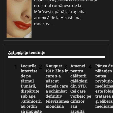
eroismul românesc de la
Mărășești, până la tragedia
atomică de la Hiroshima,
moartea…
Articole în tendințe
View All
Locurile
6 august
Amenzi
Pânza de
interzise
1911: Ziua în
pentru
păianjen 
de pe
care s-a
călătorii
putea
țărmul
născut
gălăgioși
revoluți
Dunării,
femeia care
din STB.
medicina
dispărute
a schimbat
Cei care
este folos
sub ape.
definitiv
vorbesc pe
tratarea 
„Grănicerii
televiziunea
difuzor
și eliber
au ordin
mondială
sau
medicam
să împuște
ascultă