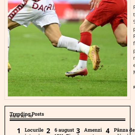
Trending Posts
View All
Locurile
6 august
Amenzi
Pânza de