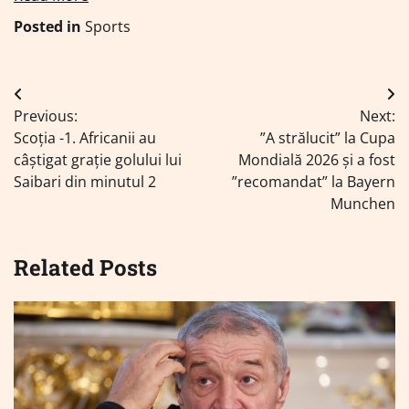
Posted in
Sports
Navigare
Previous:
Next:
în
Scoția -1. Africanii au
”A strălucit” la Cupa
articole
câștigat grație golului lui
Mondială 2026 și a fost
Saibari din minutul 2
”recomandat” la Bayern
Munchen
Related Posts