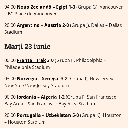
04:00
Noua Zeelandă – Egipt
1-3
(Grupa G), Vancouver
– BC Place de Vancouver
20:00
Argentina – Austria
2-0
(Grupa J), Dallas – Dallas
Stadium
Marți 23 iunie
00:00
Franța – Irak
3-0
(Grupa I), Philadelphia –
Philadelphia Stadium
03:00
Norvegia – Senegal
3-2
(Grupa I), New Jersey –
New York/New Jersey Stadium
06:00
Iordania – Algeria
1-2
(Grupa J), San Francisco
Bay Area – San Francisco Bay Area Stadium
20:00
Portugalia – Uzbekistan
5-0
(Grupa K), Houston
– Houston Stadium