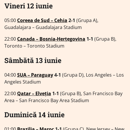
Vineri 12 iunie
05:00
Coreea de Sud – Cehia
2-1
(Grupa A),
Guadalajara – Guadalajara Stadium
22:00
Canada – Bosnia-Herțegovina
1-1
(Grupa B),
Toronto – Toronto Stadium
Sâmbătă 13 iunie
04:00
SUA – Paraguay
4-1
(Grupa D), Los Angeles – Los
Angeles Stadium
22:00
Qatar – Elveția
1-1
(Grupa B), San Francisco Bay
Area – San Francisco Bay Area Stadium
Duminică 14 iunie
01:00
Brazilia – Maroc
1-1
(Grupa C), New Jersey – New