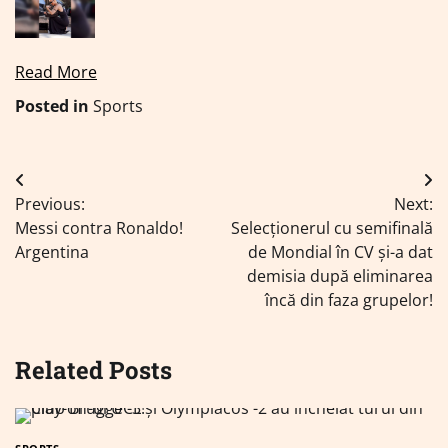
Read More
Posted in
Sports
Navigare
Previous:
Next:
în
Messi contra Ronaldo!
Selecționerul cu semifinală
articole
Argentina
de Mondial în CV și-a dat
demisia după eliminarea
încă din faza grupelor!
Related Posts