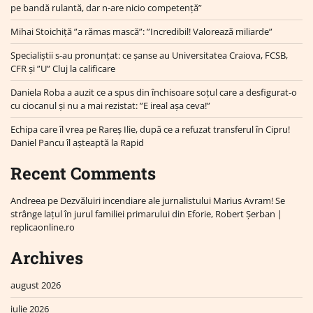
pe bandă rulantă, dar n-are nicio competență”
Mihai Stoichiță ”a rămas mască”: ”Incredibil! Valorează miliarde”
Specialiștii s-au pronunțat: ce șanse au Universitatea Craiova, FCSB,
CFR și ”U” Cluj la calificare
Daniela Roba a auzit ce a spus din închisoare soțul care a desfigurat-o
cu ciocanul și nu a mai rezistat: ”E ireal așa ceva!”
Echipa care îl vrea pe Rareș Ilie, după ce a refuzat transferul în Cipru!
Daniel Pancu îl așteaptă la Rapid
Recent Comments
Andreea
pe
Dezvăluiri incendiare ale jurnalistului Marius Avram! Se
strânge lațul în jurul familiei primarului din Eforie, Robert Șerban |
replicaonline.ro
Archives
august 2026
iulie 2026