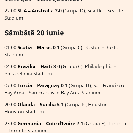
22:00
SUA – Australia
2-0
(Grupa D), Seattle – Seattle
Stadium
Sâmbătă 20 iunie
01:00
Scoția – Maroc
0-1
(Grupa C), Boston – Boston
Stadium
04:00
Brazilia – Haiti
3-0
(Grupa C), Philadelphia –
Philadelphia Stadium
07:00
Turcia – Paraguay
0-1
(Grupa D), San Francisco
Bay Area – San Francisco Bay Area Stadium
20:00
Olanda – Suedia
5-1
(Grupa F), Houston –
Houston Stadium
23:00
Germania – Cote d’Ivoire
2-1
(Grupa E), Toronto
– Toronto Stadium