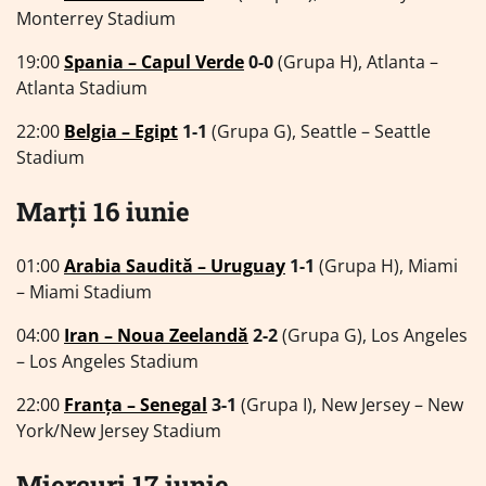
Monterrey Stadium
19:00
Spania – Capul Verde
0-0
(Grupa H), Atlanta –
Atlanta Stadium
22:00
Belgia – Egipt
1-1
(Grupa G), Seattle – Seattle
Stadium
Marți 16 iunie
01:00
Arabia Saudită – Uruguay
1-1
(Grupa H), Miami
– Miami Stadium
04:00
Iran – Noua Zeelandă
2-2
(Grupa G), Los Angeles
– Los Angeles Stadium
22:00
Franța – Senegal
3-1
(Grupa I), New Jersey – New
York/New Jersey Stadium
Miercuri 17 iunie