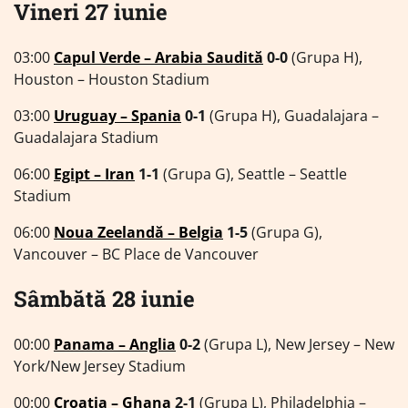
Vineri 27 iunie
03:00
Capul Verde – Arabia Saudită
0-0
(Grupa H),
Houston – Houston Stadium
03:00
Uruguay – Spania
0-1
(Grupa H), Guadalajara –
Guadalajara Stadium
06:00
Egipt – Iran
1-1
(Grupa G), Seattle – Seattle
Stadium
06:00
Noua Zeelandă – Belgia
1-5
(Grupa G),
Vancouver – BC Place de Vancouver
Sâmbătă 28 iunie
00:00
Panama – Anglia
0-2
(Grupa L), New Jersey – New
York/New Jersey Stadium
00:00
Croația – Ghana
2-1
(Grupa L), Philadelphia –