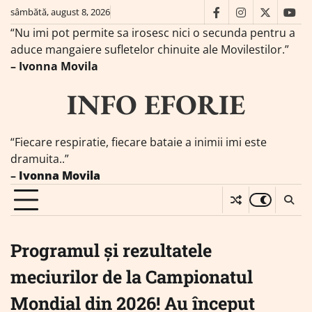
Skip
sâmbătă, august 8, 2026
facebook
instagram
twitter
you
to
“Nu imi pot permite sa irosesc nici o secunda pentru a
content
aduce mangaiere sufletelor chinuite ale Movilestilor.”
– Ivonna Movila
INFO EFORIE
“Fiecare respiratie, fiecare bataie a inimii imi este
dramuita..”
–
Ivonna Movila
Programul și rezultatele
meciurilor de la Campionatul
Mondial din 2026! Au început