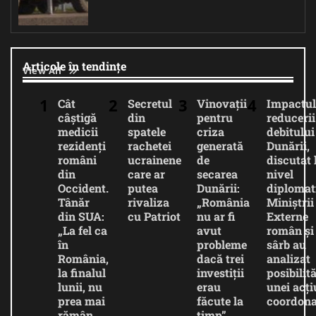
Articole în tendințe
View All
Cât
Secretul
Vinovații
Impactul
câștigă
din
pentru
reducerii
medicii
spatele
criza
debitului
rezidenți
rachetei
generată
Dunării,
români
ucrainene
de
discutat 
din
care ar
secarea
nivel
Occident.
putea
Dunării:
diplomat
Tânăr
rivaliza
„România
Miniștrii
din SUA:
cu Patriot
nu ar fi
Externe
„La fel ca
avut
român și
în
probleme
sârb au
România,
dacă trei
analizat
la finalul
investiții
posibilită
lunii, nu
erau
unei acți
prea mai
făcute la
coordona
rămân
timp”