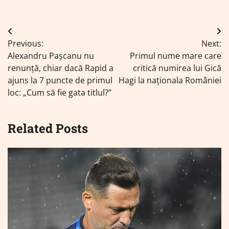
Navigare
Previous:
Next:
în
Alexandru Pașcanu nu
Primul nume mare care
articole
renunță, chiar dacă Rapid a
critică numirea lui Gică
ajuns la 7 puncte de primul
Hagi la naționala României
loc: „Cum să fie gata titlul?”
Related Posts