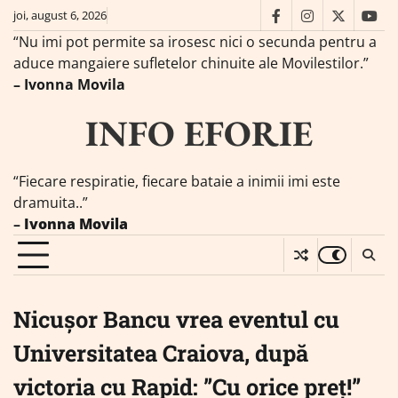
Skip
joi, august 6, 2026
facebook
instagram
twitter
you
to
“Nu imi pot permite sa irosesc nici o secunda pentru a
content
aduce mangaiere sufletelor chinuite ale Movilestilor.”
– Ivonna Movila
INFO EFORIE
“Fiecare respiratie, fiecare bataie a inimii imi este
dramuita..”
–
Ivonna Movila
Nicușor Bancu vrea eventul cu
Universitatea Craiova, după
victoria cu Rapid: ”Cu orice preț!”