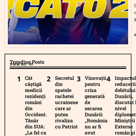
Trending Posts
View All
Cât
Secretul
Vinovații
Impactul
câștigă
din
pentru
reducerii
medicii
spatele
criza
debitului
rezidenți
rachetei
generată
Dunării,
români
ucrainene
de
discutat 
din
care ar
secarea
nivel
Occident.
putea
Dunării:
diplomat
Tânăr
rivaliza
„România
Miniștrii
din SUA:
cu Patriot
nu ar fi
Externe
„La fel ca
avut
român și