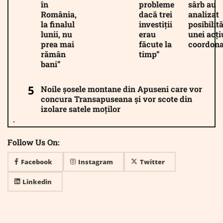
în
probleme
sârb au
România,
dacă trei
analizat
la finalul
investiții
posibilită
lunii, nu
erau
unei acți
prea mai
făcute la
coordona
rămân
timp”
bani”
Noile șosele montane din Apuseni care vor
concura Transapuseana și vor scote din
izolare satele moților
Follow Us On:
Facebook
Instagram
Twitter
Linkedin