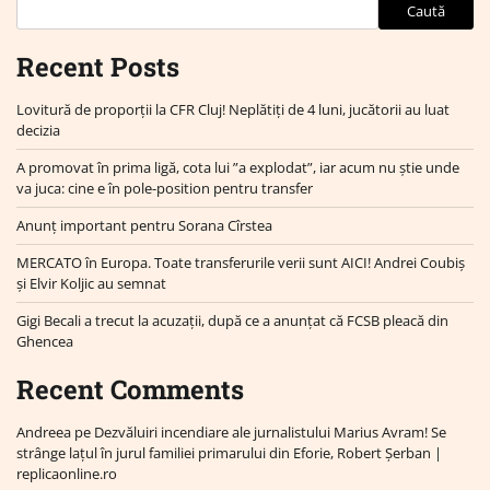
Caută
Recent Posts
Lovitură de proporții la CFR Cluj! Neplătiți de 4 luni, jucătorii au luat
decizia
A promovat în prima ligă, cota lui ”a explodat”, iar acum nu știe unde
va juca: cine e în pole-position pentru transfer
Anunț important pentru Sorana Cîrstea
MERCATO în Europa. Toate transferurile verii sunt AICI! Andrei Coubiș
și Elvir Koljic au semnat
Gigi Becali a trecut la acuzații, după ce a anunțat că FCSB pleacă din
Ghencea
Recent Comments
Andreea
pe
Dezvăluiri incendiare ale jurnalistului Marius Avram! Se
strânge lațul în jurul familiei primarului din Eforie, Robert Șerban |
replicaonline.ro