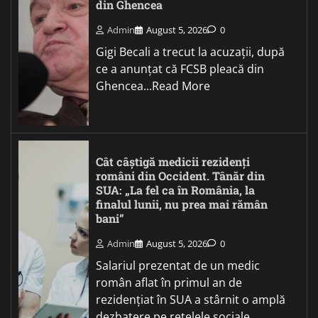
din Ghencea
Admin
August 5, 2026
0
Gigi Becali a trecut la acuzații, după
ce a anunțat că FCSB pleacă din
Ghencea...Read More
Cât câștigă medicii rezidenți
români din Occident. Tânăr din
SUA: „La fel ca în România, la
finalul lunii, nu prea mai rămân
bani”
Admin
August 5, 2026
0
Salariul prezentat de un medic
român aflat în primul an de
rezidențiat în SUA a stârnit o amplă
dezbatere pe rețelele sociale.