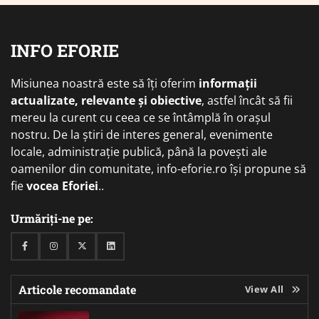
INFO EFORIE
Misiunea noastră este să îți oferim
informații
actualizate, relevante și obiective
, astfel încât să fii
mereu la curent cu ceea ce se întâmplă în orașul
nostru. De la știri de interes general, evenimente
locale, administrație publică, până la povești ale
oamenilor din comunitate, info-eforie.ro își propune să
fie
vocea Eforiei
..
Urmăriți-ne pe:
Facebook
Instagram
Twitter
Linkedin
Articole recomandate
View All