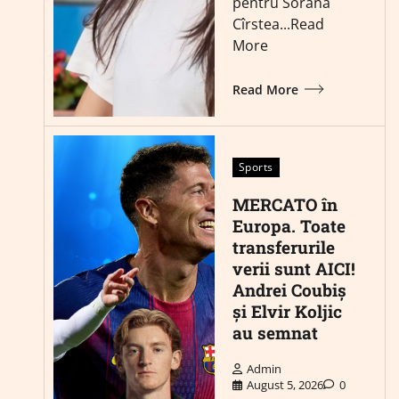
pentru Sorana
Cîrstea...Read
More
Read More
Sports
MERCATO în
Europa. Toate
transferurile
verii sunt AICI!
Andrei Coubiș
și Elvir Koljic
au semnat
Admin
August 5, 2026
0