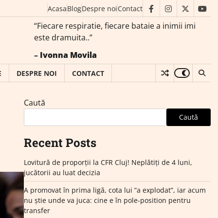
Acasa
Blog
Despre noi
Contact
facebook
instagram
twitter
you
“Fiecare respiratie, fiecare bataie a inimii imi
este dramuita..”
–
Ivonna Movila
E
DESPRE NOI
CONTACT
Caută
Caută
Recent Posts
Lovitură de proporții la CFR Cluj! Neplătiți de 4 luni,
jucătorii au luat decizia
A promovat în prima ligă, cota lui ”a explodat”, iar acum
nu știe unde va juca: cine e în pole-position pentru
transfer