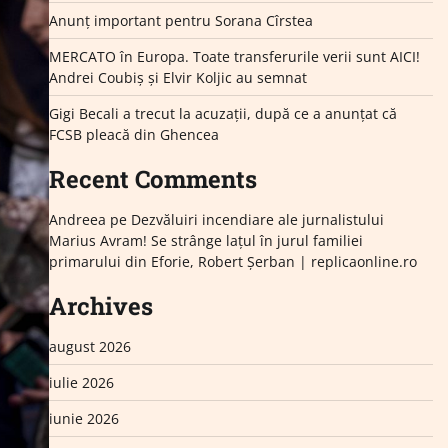
Anunț important pentru Sorana Cîrstea
MERCATO în Europa. Toate transferurile verii sunt AICI!
Andrei Coubiș și Elvir Koljic au semnat
Gigi Becali a trecut la acuzații, după ce a anunțat că
FCSB pleacă din Ghencea
Recent Comments
Andreea
pe
Dezvăluiri incendiare ale jurnalistului
Marius Avram! Se strânge lațul în jurul familiei
primarului din Eforie, Robert Șerban | replicaonline.ro
Archives
august 2026
iulie 2026
iunie 2026