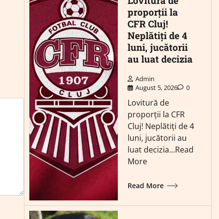
Lovitură de
proporții la
CFR Cluj!
Neplătiți de 4
luni, jucătorii
au luat decizia
Admin
August 5, 2026
0
Lovitură de
proporții la CFR
Cluj! Neplătiți de 4
luni, jucătorii au
luat decizia...Read
More
Read More