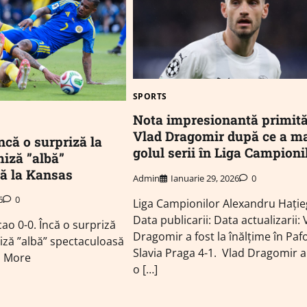
SPORTS
Nota impresionantă primită
Vlad Dragomir după ce a m
ncă o surpriză la
golul serii în Liga Campioni
iză ”albă”
ă la Kansas
Admin
Ianuarie 29, 2026
0
6
0
Liga Campionilor Alexandru Hați
Data publicarii: Data actualizarii: 
ao 0-0. Încă o surpriză
Dragomir a fost la înălțime în Paf
iză ”albă” spectaculoasă
Slavia Praga 4-1. Vlad Dragomir a
d More
o […]