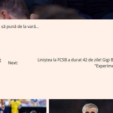
d să pună de la vară…
g
Liniștea la FCSB a durat 42 de zile! Gigi B
Next:
”Experime