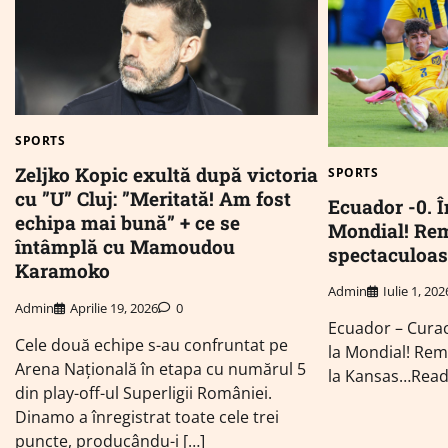
SPORTS
Zeljko Kopic exultă după victoria
SPORTS
cu ”U” Cluj: ”Meritată! Am fost
Ecuador -0. Î
echipa mai bună” + ce se
Mondial! Rem
întâmplă cu Mamoudou
spectaculoas
Karamoko
Admin
Iulie 1, 202
Admin
Aprilie 19, 2026
0
Ecuador – Curac
Cele două echipe s-au confruntat pe
la Mondial! Rem
Arena Națională în etapa cu numărul 5
la Kansas…Rea
din play-off-ul Superligii României.
Dinamo a înregistrat toate cele trei
puncte, producându-i […]