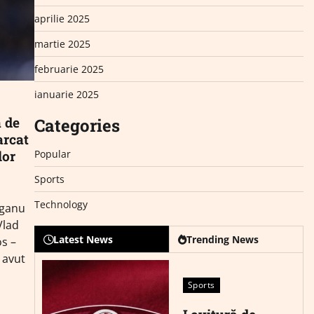
aprilie 2025
martie 2025
februarie 2025
ianuarie 2025
 de
Categories
arcat
Popular
lor
Sports
Technology
eganu
Vlad
Latest News
Trending News
os –
 avut
Sports