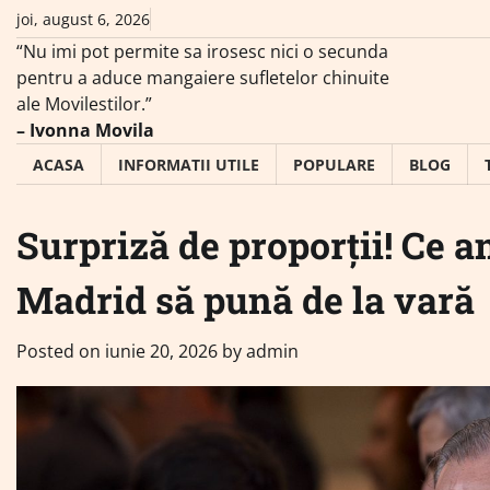
Skip
joi, august 6, 2026
to
“Nu imi pot permite sa irosesc nici o secunda
content
pentru a aduce mangaiere sufletelor chinuite
ale Movilestilor.”
– Ivonna Movila
ACASA
INFORMATII UTILE
POPULARE
BLOG
Surpriză de proporții! Ce a
Madrid să pună de la vară
Posted on
iunie 20, 2026
by
admin