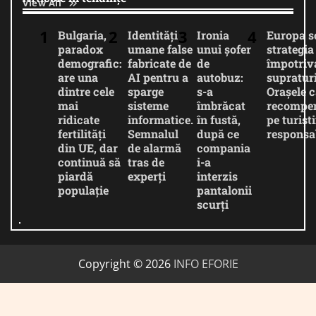
View All
Bulgaria,
Identități
Ironia
Europa 
paradox
umane false
unui șofer
strategia
demografic:
fabricate de
de
împotriv
are una
AI pentru a
autobuz:
supratur
dintre cele
sparge
s-a
Orașele c
mai
sisteme
îmbrăcat
recompe
ridicate
informatice.
în fustă,
pe turiști
fertilități
Semnalul
după ce
responsab
din UE, dar
de alarmă
compania
continuă să
tras de
i-a
piardă
experți
interzis
populație
pantalonii
scurți
Copyright © 2026
INFO EFORIE