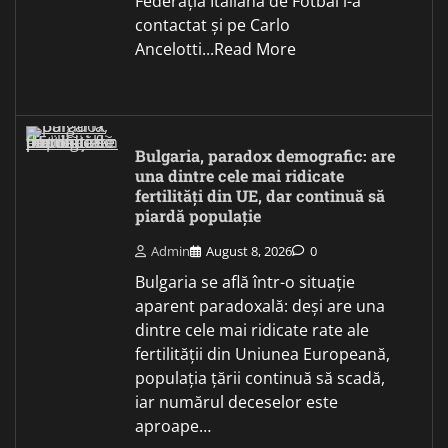
Federația Italiană de Fotbal l-a
contactat și pe Carlo
Ancelotti...Read More
Bulgaria, paradox demografic: are
una dintre cele mai ridicate
fertilități din UE, dar continuă să
piardă populație
Admin
August 8, 2026
0
Bulgaria se află într-o situație
aparent paradoxală: deși are una
dintre cele mai ridicate rate ale
fertilității din Uniunea Europeană,
populația țării continuă să scadă,
iar numărul deceselor este
aproape…