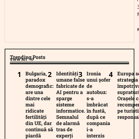
Trending Posts
View All
Bulgaria,
Identități
Ironia
Europa 
paradox
umane false
unui șofer
strategia
demografic:
fabricate de
de
împotriv
are una
AI pentru a
autobuz:
supratur
dintre cele
sparge
s-a
Orașele c
mai
sisteme
îmbrăcat
recompe
ridicate
informatice.
în fustă,
pe turiști
fertilități
Semnalul
după ce
responsab
din UE, dar
de alarmă
compania
continuă să
tras de
i-a
piardă
experți
interzis