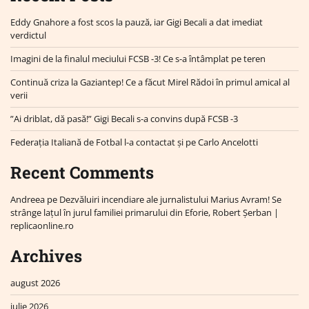
Eddy Gnahore a fost scos la pauză, iar Gigi Becali a dat imediat
verdictul
Imagini de la finalul meciului FCSB -3! Ce s-a întâmplat pe teren
Continuă criza la Gaziantep! Ce a făcut Mirel Rădoi în primul amical al
verii
”Ai driblat, dă pasă!” Gigi Becali s-a convins după FCSB -3
Federația Italiană de Fotbal l-a contactat și pe Carlo Ancelotti
Recent Comments
Andreea
pe
Dezvăluiri incendiare ale jurnalistului Marius Avram! Se
strânge lațul în jurul familiei primarului din Eforie, Robert Șerban |
replicaonline.ro
Archives
august 2026
iulie 2026