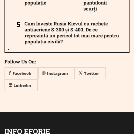
populație
pantalonii
scurți
Cum lovește Rusia Kievul cu rachete
antiaeriene S-300 și S-400. De ce
reprezintă un pericol tot mai mare pentru
populația civilă?
Follow Us On:
Facebook
Instagram
Twitter
Linkedin
INFO EFORIE