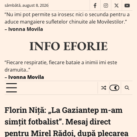
Skip
sâmbătă, august 8, 2026
facebook
instagram
twitter
you
to
“Nu imi pot permite sa irosesc nici o secunda pentru a
content
aduce mangaiere sufletelor chinuite ale Movilestilor.”
– Ivonna Movila
INFO EFORIE
“Fiecare respiratie, fiecare bataie a inimii imi este
dramuita..”
–
Ivonna Movila
Florin Niță: „La Gaziantep m-am
simțit fotbalist”. Mesaj direct
pentru Mirel Rădoi, după plecarea