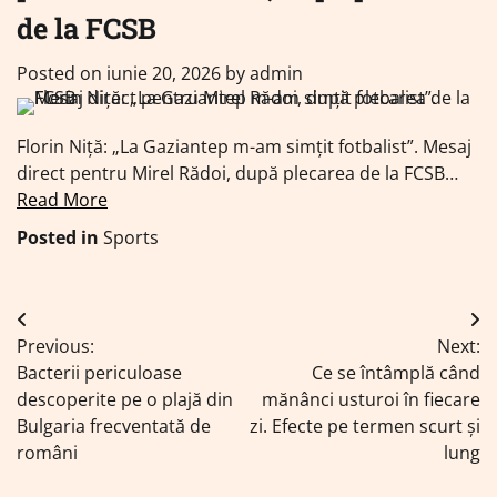
de la FCSB
Posted on
iunie 20, 2026
by
admin
Florin Niță: „La Gaziantep m-am simțit fotbalist”. Mesaj
direct pentru Mirel Rădoi, după plecarea de la FCSB…
Read More
Posted in
Sports
Navigare
Previous:
Next:
în
Bacterii periculoase
Ce se întâmplă când
articole
descoperite pe o plajă din
mănânci usturoi în fiecare
Bulgaria frecventată de
zi. Efecte pe termen scurt și
români
lung