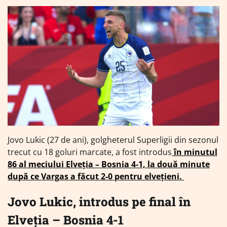
Jovo Lukic (27 de ani), golgheterul Superligii din sezonul
trecut cu 18 goluri marcate, a fost introdus
în minutul
86 al meciului Elveția – Bosnia 4-1, la două minute
după ce Vargas a făcut 2-0 pentru elvețieni.
Jovo Lukic, introdus pe final în
Elveția – Bosnia 4-1