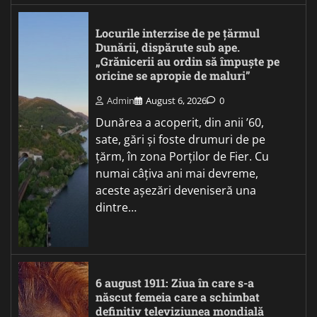
Locurile interzise de pe țărmul
Dunării, dispărute sub ape.
„Grănicerii au ordin să împuște pe
oricine se apropie de maluri”
Admin
August 6, 2026
0
Dunărea a acoperit, din anii ’60,
sate, gări și foste drumuri de pe
țărm, în zona Porților de Fier. Cu
numai câțiva ani mai devreme,
aceste așezări deveniseră una
dintre…
6 august 1911: Ziua în care s-a
născut femeia care a schimbat
definitiv televiziunea mondială