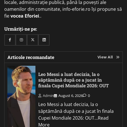
locale, administrație publică, până la povești ale
oamenilor din comunitate, info-eforie.ro își propune să
fie
vocea Eforiei
..
Urmăriți-ne pe:
Facebook
Instagram
Twitter
Linkedin
Articole recomandate
View All
Leo Messi a luat decizia, la o
săptămână după ce a jucat în
finala Cupei Mondiale 2026: OUT
Admin
August 6, 2026
0
Leo Messi a luat decizia, la o
săptămână după ce a jucat în finala
Cupei Mondiale 2026: OUT...Read
More