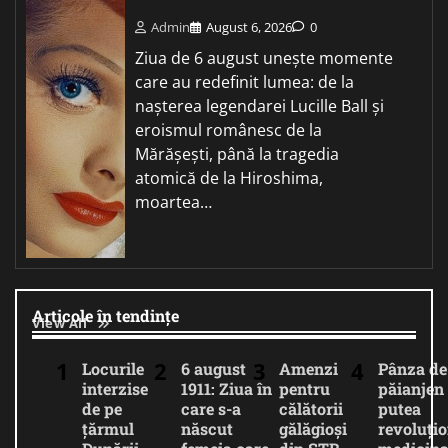
Admin
August 6, 2026
0
Ziua de 6 august unește momente
care au redefinit lumea: de la
nașterea legendarei Lucille Ball și
eroismul românesc de la
Mărășești, până la tragedia
atomică de la Hiroshima,
moartea…
Articole în tendințe
View All
Locurile
6 august
Amenzi
Pânza de
interzise
1911: Ziua în
pentru
păianjen 
de pe
care s-a
călătorii
putea
țărmul
născut
gălăgioși
revoluți