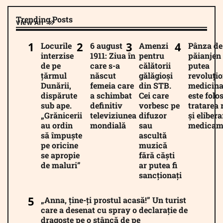
Trending Posts
View All
Locurile
6 august
Amenzi
Pânza de
interzise
1911: Ziua în
pentru
păianjen 
de pe
care s-a
călătorii
putea
țărmul
născut
gălăgioși
revoluți
Dunării,
femeia care
din STB.
medicina
dispărute
a schimbat
Cei care
este folos
sub ape.
definitiv
vorbesc pe
tratarea 
„Grănicerii
televiziunea
difuzor
și eliber
au ordin
mondială
sau
medicam
să împuște
ascultă
pe oricine
muzică
se apropie
fără căști
de maluri”
ar putea fi
sancționați
„Anna, ține-ți prostul acasă!” Un turist
care a desenat cu spray o declarație de
dragoste pe o stâncă de pe