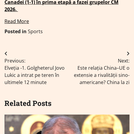
Canadei (1-1) în prima etapă a fazei grupelor CM
2026.
Read More
Posted in
Sports
Navigare
Previous:
Next:
în
Elveția -1. Golgheterul Jovo
Este relația China–UE o
articole
Lukic a intrat pe teren în
extensie a rivalității sino-
ultimele 12 minute
americane? China la zi
Related Posts