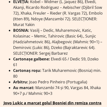
ELVEŢIA:
Kobel – Widmer (L. Jaquez 86), Elvedi,
Akanji, Ricardo Rodriguez – Aebischer (Djibril Sow
72), Xhaka, Freuler – Rieder (R. Vargas 72), Embolo
(Itten 89), Ndoye (Manzambi 72). SELECŢIONER:
Murat Yakin
BOSNIA:
Vasilj – Dedic, Muharemovic, Katic,
Kolasinac – Memic, Tahirovic (Basic 64)., Sunjic
(Hadziahmetovic 86), Alajbegovic (Mahmic 90+1) –
Demirovic (Lukic 86), Dzeko (Bajraktarevic 64).
SELECŢIONER: Sergej Barbarez
Cartonaşe galbene:
Elvedi 65 / Dedic 59, Dzeko
61
Cartonaş roşu:
Tarik Muharemovic (Bosnia) min.
80
Arbitru:
Joao Pedro Pinheiro (Portugalia)
Au marcat:
Manzambi 74 și 90, Vargas 84, Xhaka
90+7 p./ Mahmic 90+3
Jovo Lukic a marcat golul Bosniei din remiza contra