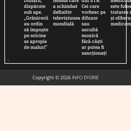
Dunării,
femeia care
din STB.
medicina
dispărute
a schimbat
Cei care
este folos
sub ape.
definitiv
vorbesc pe
tratarea 
„Grănicerii
televiziunea
difuzor
și eliber
au ordin
mondială
sau
medicam
să împuște
ascultă
pe oricine
muzică
se apropie
fără căști
de maluri”
ar putea fi
sancționați
Copyright © 2026
INFO EFORIE