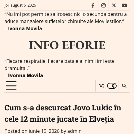
Skip
joi, august 6, 2026
facebook
instagram
twitter
you
to
“Nu imi pot permite sa irosesc nici o secunda pentru a
content
aduce mangaiere sufletelor chinuite ale Movilestilor.”
– Ivonna Movila
INFO EFORIE
“Fiecare respiratie, fiecare bataie a inimii imi este
dramuita..”
–
Ivonna Movila
Cum s-a descurcat Jovo Lukic în
cele 12 minute jucate în Elveția
Posted on
iunie 19, 2026
by
admin