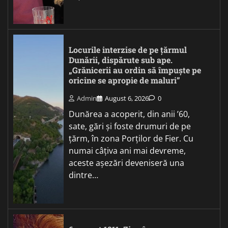
Locurile interzise de pe țărmul
Dunării, dispărute sub ape.
„Grănicerii au ordin să împuște pe
oricine se apropie de maluri”
Admin
August 6, 2026
0
Dunărea a acoperit, din anii ’60,
sate, gări și foste drumuri de pe
țărm, în zona Porților de Fier. Cu
numai câțiva ani mai devreme,
aceste așezări deveniseră una
dintre…