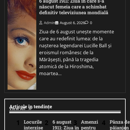
6 august 1911: Ziua în care s-a
născut femeia care a schimbat
definitiv televiziunea mondială
Admin
August 6, 2026
0
Ziua de 6 august unește momente
care au redefinit lumea: de la
nașterea legendarei Lucille Ball și
eroismul românesc de la
Mărășești, până la tragedia
atomică de la Hiroshima,
moartea…
Articole în tendințe
View All
Locurile
6 august
Amenzi
Pânza de
interzise
1911: Ziua în
pentru
păianjen 