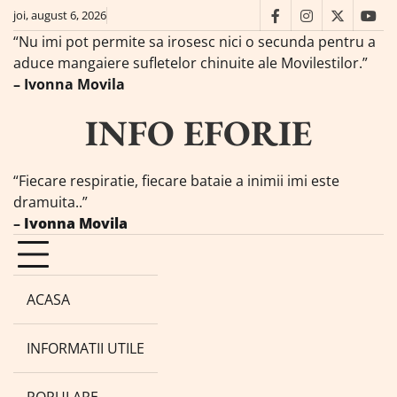
Skip
joi, august 6, 2026
facebook
instagram
twitter
you
to
“Nu imi pot permite sa irosesc nici o secunda pentru a
content
aduce mangaiere sufletelor chinuite ale Movilestilor.”
– Ivonna Movila
INFO EFORIE
“Fiecare respiratie, fiecare bataie a inimii imi este
dramuita..”
–
Ivonna Movila
ACASA
INFORMATII UTILE