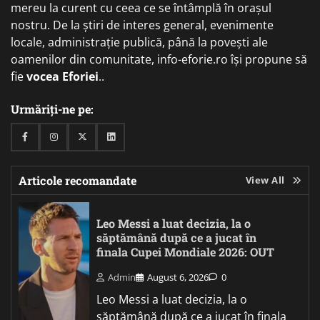
mereu la curent cu ceea ce se întâmplă în orașul
nostru. De la știri de interes general, evenimente
locale, administrație publică, până la povești ale
oamenilor din comunitate, info-eforie.ro își propune să
fie
vocea Eforiei
..
Urmăriți-ne pe:
Facebook
Instagram
Twitter
Linkedin
Articole recomandate
View All
Leo Messi a luat decizia, la o
săptămână după ce a jucat în
finala Cupei Mondiale 2026: OUT
Admin
August 6, 2026
0
Leo Messi a luat decizia, la o
săptămână după ce a jucat în finala