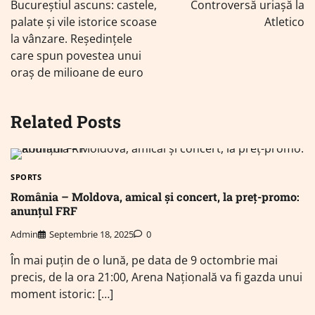
în
Bucureștiul ascuns: castele,
Controversă uriașă la
articole
palate și vile istorice scoase
Atletico
la vânzare. Reședințele
care spun povestea unui
oraș de milioane de euro
Related Posts
SPORTS
România – Moldova, amical și concert, la preț-promo:
anunțul FRF
Admin
Septembrie 18, 2025
0
În mai puțin de o lună, pe data de 9 octombrie mai
precis, de la ora 21:00, Arena Naţională va fi gazda unui
moment istoric: […]