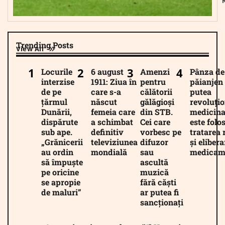
Trending Posts
View All
Locurile
6 august
Amenzi
Pânza de
interzise
1911: Ziua în
pentru
păianjen 
de pe
care s-a
călătorii
putea
țărmul
născut
gălăgioși
revoluți
Dunării,
femeia care
din STB.
medicina
dispărute
a schimbat
Cei care
este folos
sub ape.
definitiv
vorbesc pe
tratarea 
„Grănicerii
televiziunea
difuzor
și eliber
au ordin
mondială
sau
medicam
să împuște
ascultă
pe oricine
muzică
se apropie
fără căști
de maluri”
ar putea fi
sancționați