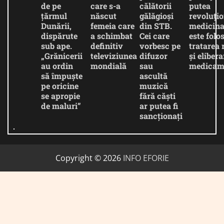
de pe
care s-a
călătorii
putea
țărmul
născut
gălăgioși
revoluți
Dunării,
femeia care
din STB.
medicina
dispărute
a schimbat
Cei care
este folos
sub ape.
definitiv
vorbesc pe
tratarea 
„Grănicerii
televiziunea
difuzor
și eliber
au ordin
mondială
sau
medicam
să împuște
ascultă
pe oricine
muzică
se apropie
fără căști
de maluri”
ar putea fi
sancționați
Copyright © 2026
INFO EFORIE