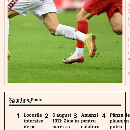
Trending Posts
View All
Locurile
6 august
Amenzi
Pânza de
interzise
1911: Ziua în
pentru
păianjen 
de pe
care s-a
călătorii
putea