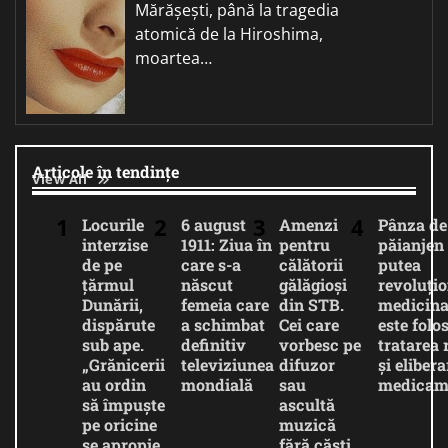
Mărășești, până la tragedia
atomică de la Hiroshima,
moartea…
Articole în tendințe
View All
Locurile
6 august
Amenzi
Pânza de
interzise
1911: Ziua în
pentru
păianjen 
de pe
care s-a
călătorii
putea
țărmul
născut
gălăgioși
revoluți
Dunării,
femeia care
din STB.
medicina
dispărute
a schimbat
Cei care
este folos
sub ape.
definitiv
vorbesc pe
tratarea 
„Grănicerii
televiziunea
difuzor
și eliber
au ordin
mondială
sau
medicam
să împuște
ascultă
pe oricine
muzică
se apropie
fără căști