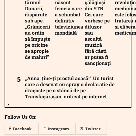
țărmul
născut
gălăgioși
revoluți
Dunării,
femeia care
din STB.
medicina
dispărute
a schimbat
Cei care
este folos
sub ape.
definitiv
vorbesc pe
tratarea 
„Grănicerii
televiziunea
difuzor
și eliber
au ordin
mondială
sau
medicam
să împuște
ascultă
pe oricine
muzică
se apropie
fără căști
de maluri”
ar putea fi
sancționați
„Anna, ține-ți prostul acasă!” Un turist
care a desenat cu spray o declarație de
dragoste pe o stâncă de pe
Transfăgărășan, criticat pe internet
Follow Us On:
Facebook
Instagram
Twitter