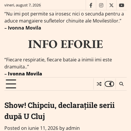
Skip
vineri, august 7, 2026
facebook
instagram
twitter
you
to
“Nu imi pot permite sa irosesc nici o secunda pentru a
content
aduce mangaiere sufletelor chinuite ale Movilestilor.”
– Ivonna Movila
INFO EFORIE
“Fiecare respiratie, fiecare bataie a inimii imi este
dramuita..”
–
Ivonna Movila
Show! Chipciu, declarațiile serii
după U Cluj
Posted on
iunie 11, 2026
by
admin