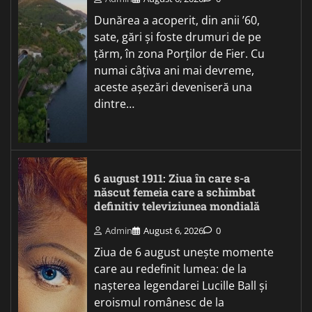
Dunărea a acoperit, din anii ’60,
sate, gări și foste drumuri de pe
țărm, în zona Porților de Fier. Cu
numai câțiva ani mai devreme,
aceste așezări deveniseră una
dintre…
6 august 1911: Ziua în care s-a
născut femeia care a schimbat
definitiv televiziunea mondială
Admin
August 6, 2026
0
Ziua de 6 august unește momente
care au redefinit lumea: de la
nașterea legendarei Lucille Ball și
eroismul românesc de la