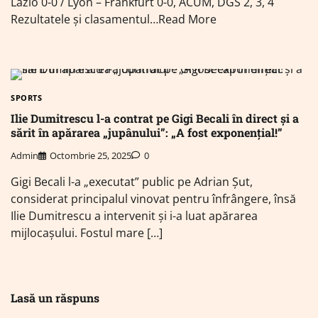
Lazio 0-0 / Lyon – Frankfurt 0-0, ACUM, DGS 2, 3, 4
Rezultatele și clasamentul…Read More
SPORTS
Ilie Dumitrescu l-a contrat pe Gigi Becali în direct și a
sărit în apărarea „jupânului”: „A fost exponențial!”
Admin
Octombrie 25, 2025
0
Gigi Becali l-a „executat” public pe Adrian Șut,
considerat principalul vinovat pentru înfrângere, însă
Ilie Dumitrescu a intervenit și i-a luat apărarea
mijlocașului. Fostul mare […]
Lasă un răspuns