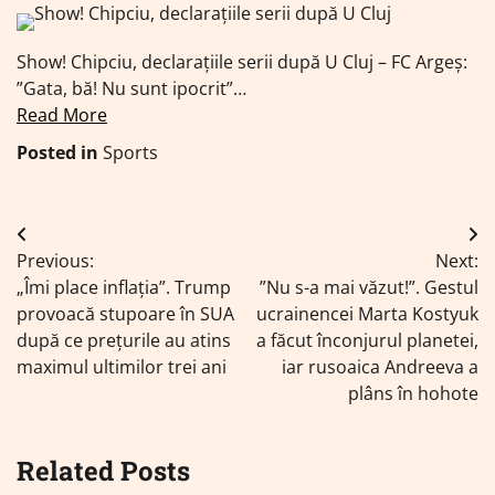
Show! Chipciu, declarațiile serii după U Cluj – FC Argeș:
”Gata, bă! Nu sunt ipocrit”…
Read More
Posted in
Sports
Navigare
Previous:
Next:
în
„Îmi place inflația”. Trump
”Nu s-a mai văzut!”. Gestul
articole
provoacă stupoare în SUA
ucrainencei Marta Kostyuk
după ce prețurile au atins
a făcut înconjurul planetei,
maximul ultimilor trei ani
iar rusoaica Andreeva a
plâns în hohote
Related Posts