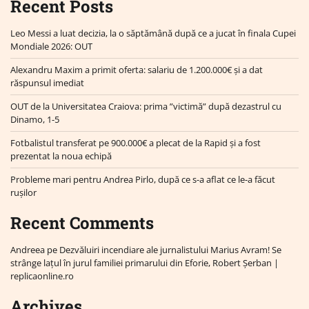
Recent Posts
Leo Messi a luat decizia, la o săptămână după ce a jucat în finala Cupei
Mondiale 2026: OUT
Alexandru Maxim a primit oferta: salariu de 1.200.000€ și a dat
răspunsul imediat
OUT de la Universitatea Craiova: prima ”victimă” după dezastrul cu
Dinamo, 1-5
Fotbalistul transferat pe 900.000€ a plecat de la Rapid și a fost
prezentat la noua echipă
Probleme mari pentru Andrea Pirlo, după ce s-a aflat ce le-a făcut
rușilor
Recent Comments
Andreea
pe
Dezvăluiri incendiare ale jurnalistului Marius Avram! Se
strânge lațul în jurul familiei primarului din Eforie, Robert Șerban |
replicaonline.ro
Archives