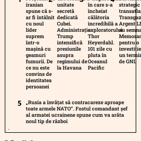
iranian
unitate
în care s-a
strategic
spune că s-
secretă
încheiat
transatla
ar fi întâlnit
dedicată
călătoria
Transgaz
cu noul
Cubei.
incredibilă a
Argent 
lider
Administrația
exploratorului
au semna
suprem
Trump
Thor
Memora
într-o
intensifică
Heyerdahl.
pentru o
mașină cu
presiunile
101 zile cu
investiție
geamuri
asupra
pluta în
un termi
fumurii. De
regimului de
Oceanul
de GNL
ce nu este
la Havana
Pacific
convins de
identitatea
persoanei
„Rusia a învățat să contracareze aproape
toate armele NATO“. Fostul comandant șef
al armatei ucrainene spune cum va arăta
noul tip de război