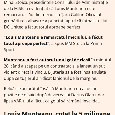
Mihai Stoica, președintele Consiliului de Administrație
de la FCSB, a evidențiat că Louis Munteanu este
remarcatul său din meciul cu Țara Galilor. Oficialul
grupării roș-albastre a punctat faptul că fotbalistul lui
DC United a făcut totul aproape perfect.
”Louis Munteanu e remarcatul meciului, a făcut
totul aproape perfect”
, a spus MM Stoica la Prima
Sport.
Munteanu a fost autorul unui gol de clasă
în minutul
26, când a scăpat pe un contraatac și a lansat un șut
violent direct la vinclu. Bijuteria sa a fost însă anulată
după ce tușierul a ridicat fanionul de la margine.
Reluările au arătat însă că Munteanu nu a fost în
poziție de ofsaid după devierea lui Darius Olaru, dar
lipsa VAR-ului a făcut ca golul să rămână invalidat.
Louis Munteanu, cotat la 5 milioane