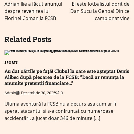
în
Adrian Ilie a făcut anunțul
El este fotbalistul dorit de
articole
despre revenirea lui
Dan Șucu la Genoa! Din ce
Florinel Coman la FCSB
campionat vine
Related Posts
SPORTS
Au dat cărțile pe față! Clubul la care este așteptat Denis
Alibec după plecarea de la FCSB: ”Dacă ar renunța la
anumite pretenții financiare…”
Admin
Decembrie 30, 2025
0
Ultima aventură la FCSB nu a decurs așa cum ar fi
sperat atacantul și s-a confruntat cu numeroase
accidentări, a jucat doar 346 de minute […]