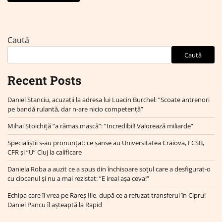
Caută
Caută
Recent Posts
Daniel Stanciu, acuzații la adresa lui Luacin Burchel: ”Scoate antrenori
pe bandă rulantă, dar n-are nicio competență”
Mihai Stoichiță ”a rămas mască”: ”Incredibil! Valorează miliarde”
Specialiștii s-au pronunțat: ce șanse au Universitatea Craiova, FCSB,
CFR și ”U” Cluj la calificare
Daniela Roba a auzit ce a spus din închisoare soțul care a desfigurat-o
cu ciocanul și nu a mai rezistat: ”E ireal așa ceva!”
Echipa care îl vrea pe Rareș Ilie, după ce a refuzat transferul în Cipru!
Daniel Pancu îl așteaptă la Rapid