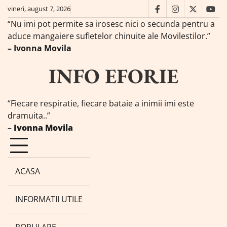
Skip
vineri, august 7, 2026
facebook
instagram
twitter
you
to
“Nu imi pot permite sa irosesc nici o secunda pentru a
content
aduce mangaiere sufletelor chinuite ale Movilestilor.”
– Ivonna Movila
INFO EFORIE
“Fiecare respiratie, fiecare bataie a inimii imi este
dramuita..”
–
Ivonna Movila
ACASA
INFORMATII UTILE