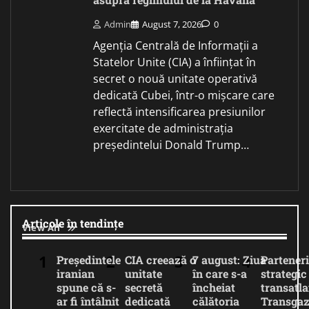
Admin
August 7, 2026
0
Agenția Centrală de Informații a
Statelor Unite (CIA) a înființat în
secret o nouă unitate operativă
dedicată Cubei, într-o mișcare care
reflectă intensificarea presiunilor
exercitate de administrația
președintelui Donald Trump…
Articole în tendințe
View All
Președintele
CIA creează o
7 august: Ziua
Parteneri
iranian
unitate
în care s-a
strategic
spune că s-
secretă
încheiat
transatla
ar fi întâlnit
dedicată
călătoria
Transgaz