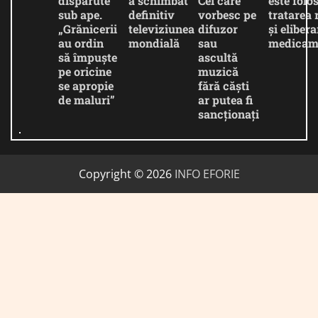
dispărute
a schimbat
Cei care
este folos
sub ape.
definitiv
vorbesc pe
tratarea 
„Grănicerii
televiziunea
difuzor
și eliber
au ordin
mondială
sau
medicam
să împuște
ascultă
pe oricine
muzică
se apropie
fără căști
de maluri”
ar putea fi
sancționați
Copyright © 2026
INFO EFORIE