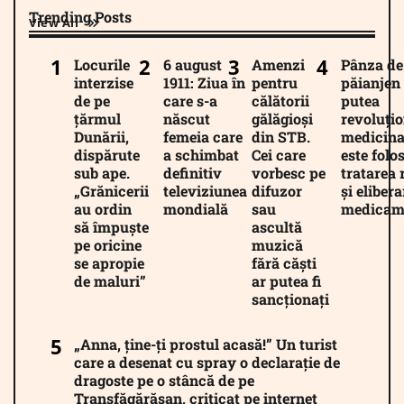
Trending Posts
View All
Locurile
6 august
Amenzi
Pânza de
interzise
1911: Ziua în
pentru
păianjen 
de pe
care s-a
călătorii
putea
țărmul
născut
gălăgioși
revoluți
Dunării,
femeia care
din STB.
medicina
dispărute
a schimbat
Cei care
este folos
sub ape.
definitiv
vorbesc pe
tratarea 
„Grănicerii
televiziunea
difuzor
și eliber
au ordin
mondială
sau
medicam
să împuște
ascultă
pe oricine
muzică
se apropie
fără căști
de maluri”
ar putea fi
sancționați
„Anna, ține-ți prostul acasă!” Un turist
care a desenat cu spray o declarație de
dragoste pe o stâncă de pe
Transfăgărășan, criticat pe internet