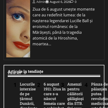
Admin
August 6, 2026
0
Ziua de 6 august unește momente
care au redefinit lumea: de la
nașterea legendarei Lucille Ball și
eroismul românesc de la
Mărășești, până la tragedia
atomică de la Hiroshima,
moartea…
Articole în tendințe
View All
Locurile
6 august
Amenzi
Pânza de
interzise
1911: Ziua în
pentru
păianjen 
de pe
care s-a
călătorii
putea
țărmul
născut
gălăgioși
revoluți
Dunării,
femeia care
din STB.
medicina