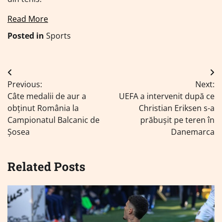
Read More
Posted in
Sports
Navigare
Previous:
Next:
în
Câte medalii de aur a
UEFA a intervenit după ce
articole
obținut România la
Christian Eriksen s-a
Campionatul Balcanic de
prăbușit pe teren în
Șosea
Danemarca
Related Posts