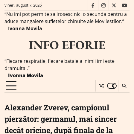
Skip
vineri, august 7, 2026
facebook
instagram
twitter
you
to
“Nu imi pot permite sa irosesc nici o secunda pentru a
content
aduce mangaiere sufletelor chinuite ale Movilestilor.”
– Ivonna Movila
INFO EFORIE
“Fiecare respiratie, fiecare bataie a inimii imi este
dramuita..”
–
Ivonna Movila
Alexander Zverev, campionul
pierzător: germanul, mai sincer
decât oricine, după finala de la