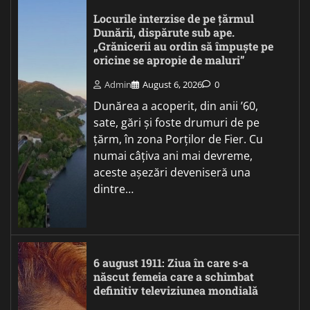
Locurile interzise de pe țărmul
Dunării, dispărute sub ape.
„Grănicerii au ordin să împuște pe
oricine se apropie de maluri”
Admin
August 6, 2026
0
Dunărea a acoperit, din anii ’60,
sate, gări și foste drumuri de pe
țărm, în zona Porților de Fier. Cu
numai câțiva ani mai devreme,
aceste așezări deveniseră una
dintre…
6 august 1911: Ziua în care s-a
născut femeia care a schimbat
definitiv televiziunea mondială