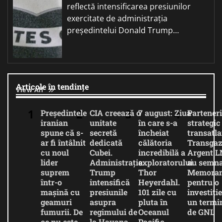
reflectă intensificarea presiunilor
exercitate de administrația
președintelui Donald Trump…
Articole în tendințe
View All
Președintele
CIA creează o
7 august: Ziua
Parteneri
iranian
unitate
în care s-a
strategic
spune că s-
secretă
încheiat
transatla
ar fi întâlnit
dedicată
călătoria
Transgaz
cu noul
Cubei.
incredibilă a
Argent 
lider
Administrația
exploratorului
au semna
suprem
Trump
Thor
Memora
într-o
intensifică
Heyerdahl.
pentru o
mașină cu
presiunile
101 zile cu
investiție
geamuri
asupra
pluta în
un termi
fumurii. De
regimului de
Oceanul
de GNL
ce nu este
la Havana
Pacific