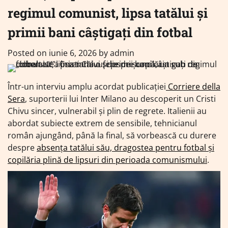
regimul comunist, lipsa tatălui și
primii bani câștigați din fotbal
Posted on
iunie 6, 2026
by
admin
Într-un interviu amplu acordat publicației
Corriere della
Sera
, suporterii lui Inter Milano au descoperit un Cristi
Chivu sincer, vulnerabil și plin de regrete. Italienii au
abordat subiecte extrem de sensibile, tehnicianul
român ajungând, până la final, să vorbească cu durere
despre
absența tatălui său, dragostea pentru fotbal și
copilăria plină de lipsuri din perioada comunismului
.