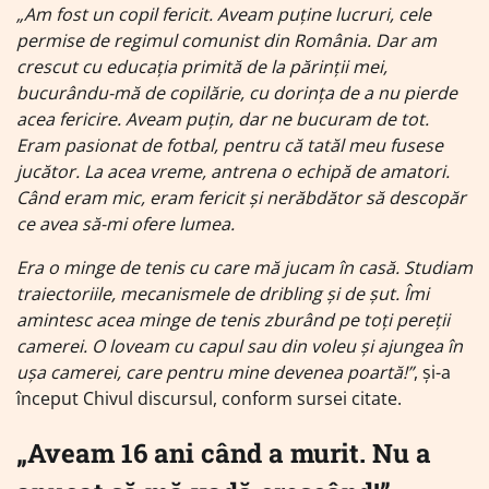
„
Am fost un copil fericit. Aveam puține lucruri, cele
permise de regimul comunist din România. Dar am
crescut cu educația primită de la părinții mei,
bucurându-mă de copilărie, cu dorința de a nu pierde
acea fericire. Aveam puțin, dar ne bucuram de tot.
Eram pasionat de fotbal, pentru că tatăl meu fusese
jucător. La acea vreme, antrena o echipă de amatori.
Când eram mic, eram fericit și nerăbdător să descopăr
ce avea să-mi ofere lumea.
Era o minge de tenis cu care mă jucam în casă. Studiam
traiectoriile, mecanismele de dribling și de șut. Îmi
amintesc acea minge de tenis zburând pe toți pereții
camerei. O loveam cu capul sau din voleu și ajungea în
ușa camerei, care pentru mine devenea poartă
!”
, și-a
început Chivul discursul, conform sursei citate.
„Aveam 16 ani când a murit. Nu a