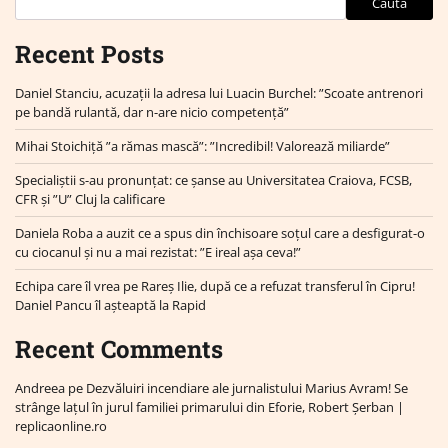
Caută
Recent Posts
Daniel Stanciu, acuzații la adresa lui Luacin Burchel: ”Scoate antrenori
pe bandă rulantă, dar n-are nicio competență”
Mihai Stoichiță ”a rămas mască”: ”Incredibil! Valorează miliarde”
Specialiștii s-au pronunțat: ce șanse au Universitatea Craiova, FCSB,
CFR și ”U” Cluj la calificare
Daniela Roba a auzit ce a spus din închisoare soțul care a desfigurat-o
cu ciocanul și nu a mai rezistat: ”E ireal așa ceva!”
Echipa care îl vrea pe Rareș Ilie, după ce a refuzat transferul în Cipru!
Daniel Pancu îl așteaptă la Rapid
Recent Comments
Andreea
pe
Dezvăluiri incendiare ale jurnalistului Marius Avram! Se
strânge lațul în jurul familiei primarului din Eforie, Robert Șerban |
replicaonline.ro