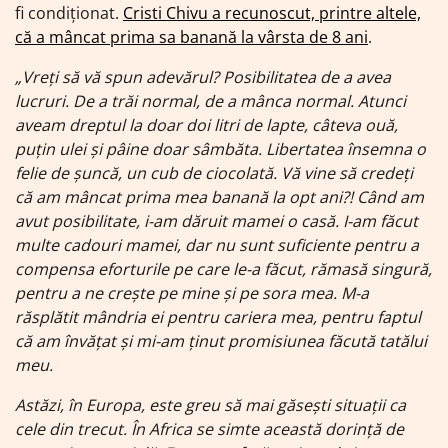
fi condiționat.
Cristi Chivu a recunoscut, printre altele,
că a mâncat prima sa banană la vârsta de 8 ani
.
„
Vreți să vă spun adevărul? Posibilitatea de a avea
lucruri. De a trăi normal, de a mânca normal. Atunci
aveam dreptul la doar doi litri de lapte, câteva ouă,
puțin ulei și pâine doar sâmbăta. Libertatea însemna o
felie de șuncă, un cub de ciocolată. Vă vine să credeți
că am mâncat prima mea banană la opt ani?!
Când am
avut posibilitate, i-am dăruit mamei o casă.
I-am făcut
multe cadouri mamei, dar nu sunt suficiente pentru a
compensa eforturile pe care le-a făcut, rămasă singură,
pentru a ne crește pe mine și pe sora mea. M-a
răsplătit mândria ei pentru cariera mea, pentru faptul
că am învățat și mi-am ținut promisiunea făcută tatălui
meu.
Astăzi, în Europa, este greu să mai găsești situații ca
cele din trecut. În Africa se simte această dorință de