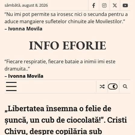
Skip
sâmbătă, august 8, 2026
facebook
instagram
twitter
you
to
“Nu imi pot permite sa irosesc nici o secunda pentru a
content
aduce mangaiere sufletelor chinuite ale Movilestilor.”
– Ivonna Movila
INFO EFORIE
“Fiecare respiratie, fiecare bataie a inimii imi este
dramuita..”
–
Ivonna Movila
„Libertatea însemna o felie de
șuncă, un cub de ciocolată!”. Cristi
Chivu, despre copilăria sub