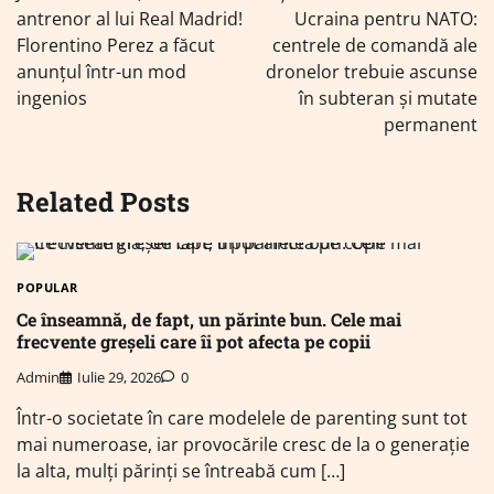
articole
antrenor al lui Real Madrid!
Ucraina pentru NATO:
Florentino Perez a făcut
centrele de comandă ale
anunțul într-un mod
dronelor trebuie ascunse
ingenios
în subteran și mutate
permanent
Related Posts
POPULAR
Ce înseamnă, de fapt, un părinte bun. Cele mai
frecvente greșeli care îi pot afecta pe copii
Admin
Iulie 29, 2026
0
Într-o societate în care modelele de parenting sunt tot
mai numeroase, iar provocările cresc de la o generație
la alta, mulți părinți se întreabă cum […]