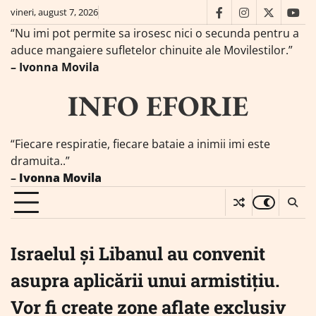
Skip
vineri, august 7, 2026
facebook
instagram
twitter
you
to
“Nu imi pot permite sa irosesc nici o secunda pentru a
content
aduce mangaiere sufletelor chinuite ale Movilestilor.”
– Ivonna Movila
INFO EFORIE
“Fiecare respiratie, fiecare bataie a inimii imi este
dramuita..”
–
Ivonna Movila
Israelul și Libanul au convenit
asupra aplicării unui armistițiu.
Vor fi create zone aflate exclusiv