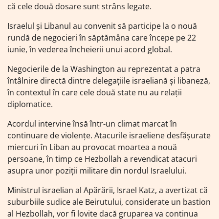
că cele două dosare sunt strâns legate.
Israelul și Libanul au convenit să participe la o nouă
rundă de negocieri în săptămâna care începe pe 22
iunie, în vederea încheierii unui acord global.
Negocierile de la Washington au reprezentat a patra
întâlnire directă dintre delegațiile israeliană și libaneză,
în contextul în care cele două state nu au relații
diplomatice.
Acordul intervine însă într-un climat marcat în
continuare de violențe. Atacurile israeliene desfășurate
miercuri în Liban au provocat moartea a nouă
persoane, în timp ce Hezbollah a revendicat atacuri
asupra unor poziții militare din nordul Israelului.
Ministrul israelian al Apărării, Israel Katz, a avertizat că
suburbiile sudice ale Beirutului, considerate un bastion
al Hezbollah, vor fi lovite dacă gruparea va continua