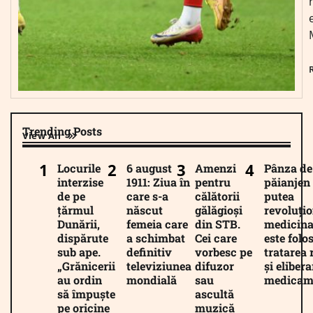
Trending Posts
View All
Locurile
6 august
Amenzi
Pânza de
interzise
1911: Ziua în
pentru
păianjen 
de pe
care s-a
călătorii
putea
țărmul
născut
gălăgioși
revoluți
Dunării,
femeia care
din STB.
medicina
dispărute
a schimbat
Cei care
este folos
sub ape.
definitiv
vorbesc pe
tratarea 
„Grănicerii
televiziunea
difuzor
și eliber
au ordin
mondială
sau
medicam
să împuște
ascultă
pe oricine
muzică