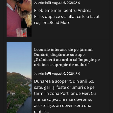
Admin
August 6, 2026
0
Probleme mari pentru Andrea
Pirlo, după ce s-a aflat ce le-a făcut
rușilor...Read More
Locurile interzise de pe țărmul
Dunării, dispărute sub ape.
„Grănicerii au ordin să împuște pe
oricine se apropie de maluri”
Admin
August 6, 2026
0
Dunărea a acoperit, din anii ’60,
sate, gări și foste drumuri de pe
țărm, în zona Porților de Fier. Cu
numai câțiva ani mai devreme,
aceste așezări deveniseră una
dintre…