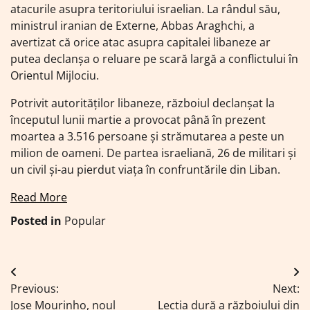
atacurile asupra teritoriului israelian. La rândul său,
ministrul iranian de Externe, Abbas Araghchi, a
avertizat că orice atac asupra capitalei libaneze ar
putea declanșa o reluare pe scară largă a conflictului în
Orientul Mijlociu.
Potrivit autorităților libaneze, războiul declanșat la
începutul lunii martie a provocat până în prezent
moartea a 3.516 persoane și strămutarea a peste un
milion de oameni. De partea israeliană, 26 de militari și
un civil și-au pierdut viața în confruntările din Liban.
Read More
Posted in
Popular
Navigare
Previous:
Next:
în
Jose Mourinho, noul
Lecția dură a războiului din