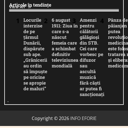
Articole în tendințe
View All
Locurile
6 august
Amenzi
Pânza de
interzise
1911: Ziua în
pentru
păianjen 
de pe
care s-a
călătorii
putea
țărmul
născut
gălăgioși
revoluți
Dunării,
femeia care
din STB.
medicina
dispărute
a schimbat
Cei care
este folos
sub ape.
definitiv
vorbesc pe
tratarea 
„Grănicerii
televiziunea
difuzor
și eliber
au ordin
mondială
sau
medicam
să împuște
ascultă
pe oricine
muzică
se apropie
fără căști
de maluri”
ar putea fi
sancționați
Copyright © 2026
INFO EFORIE