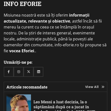
INFO EFORIE
Misiunea noastră este să îți oferim
informații
actualizate, relevante și obiective
, astfel încât să fii
mereu la curent cu ceea ce se întâmplă în orașul
nostru. De la știri de interes general, evenimente
locale, administrație publică, până la povești ale
oamenilor din comunitate, info-eforie.ro își propune să
fie
vocea Eforiei
..
Urmăriți-ne pe:
Facebook
Instagram
Twitter
Linkedin
Articole recomandate
View All
Leo Messi a luat decizia, la o
săptămână după ce a jucat în