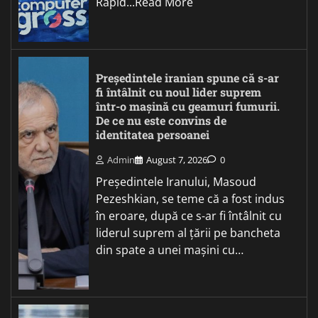
Rapid...Read More
Președintele iranian spune că s-ar
fi întâlnit cu noul lider suprem
într-o mașină cu geamuri fumurii.
De ce nu este convins de
identitatea persoanei
Admin
August 7, 2026
0
Președintele Iranului, Masoud
Pezeshkian, se teme că a fost indus
în eroare, după ce s-ar fi întâlnit cu
liderul suprem al țării pe bancheta
din spate a unei mașini cu…