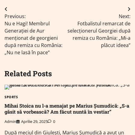
Navigare
Previous:
Next:
în
Nu e Hagi! Membrul
Fotbalistul remarcat de
articole
Generației de Aur
selecționerul Georgiei după
menționat de georgieni
remiza cu România: „Mi-a
după remiza cu România:
plăcut ideea”
„Nu ne lasă în pace”
Related Posts
SPORTS
Mihai Stoica nu l-a menajat pe Marius Șumudică: „S-a
găsit să vorbească? Am făcut nuntă în vestiar”
Admin
Aprilie 29, 2025
0
După meciul din Giulești, Marius Șumudică a avut un