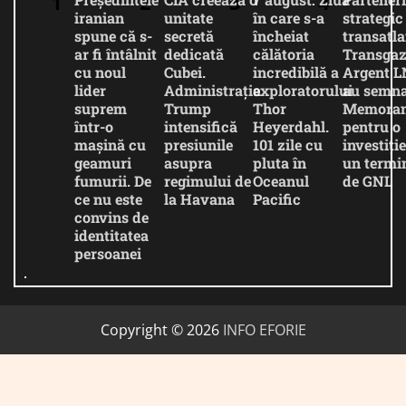
iranian
unitate
în care s-a
strategic
spune că s-
secretă
încheiat
transatla
ar fi întâlnit
dedicată
călătoria
Transgaz
cu noul
Cubei.
incredibilă a
Argent 
lider
Administrația
exploratorului
au semna
suprem
Trump
Thor
Memora
într-o
intensifică
Heyerdahl.
pentru o
mașină cu
presiunile
101 zile cu
investiție
geamuri
asupra
pluta în
un termi
fumurii. De
regimului de
Oceanul
de GNL
ce nu este
la Havana
Pacific
convins de
identitatea
persoanei
Copyright © 2026
INFO EFORIE