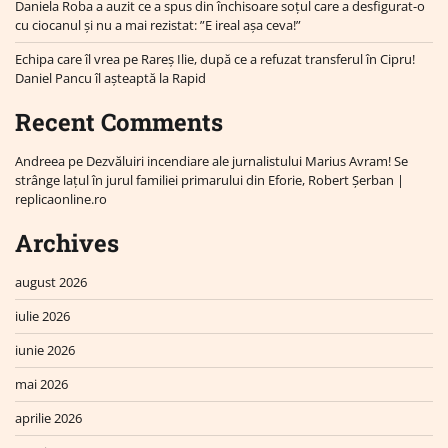
Daniela Roba a auzit ce a spus din închisoare soțul care a desfigurat-o
cu ciocanul și nu a mai rezistat: ”E ireal așa ceva!”
Echipa care îl vrea pe Rareș Ilie, după ce a refuzat transferul în Cipru!
Daniel Pancu îl așteaptă la Rapid
Recent Comments
Andreea
pe
Dezvăluiri incendiare ale jurnalistului Marius Avram! Se
strânge lațul în jurul familiei primarului din Eforie, Robert Șerban |
replicaonline.ro
Archives
august 2026
iulie 2026
iunie 2026
mai 2026
aprilie 2026