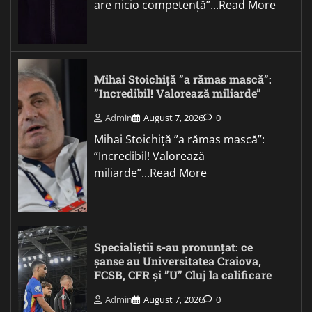
are nicio competență”...Read More
Mihai Stoichiță ”a rămas mască”:
”Incredibil! Valorează miliarde”
Admin
August 7, 2026
0
Mihai Stoichiță ”a rămas mască”:
”Incredibil! Valorează
miliarde”...Read More
Specialiștii s-au pronunțat: ce
șanse au Universitatea Craiova,
FCSB, CFR și ”U” Cluj la calificare
Admin
August 7, 2026
0