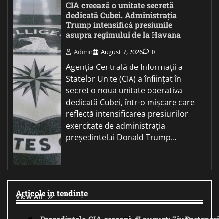
CIA creează o unitate secretă
dedicată Cubei. Administrația
Trump intensifică presiunile
asupra regimului de la Havana
Admin
August 7, 2026
0
Agenția Centrală de Informații a
Statelor Unite (CIA) a înființat în
secret o nouă unitate operativă
dedicată Cubei, într-o mișcare care
reflectă intensificarea presiunilor
exercitate de administrația
președintelui Donald Trump…
Articole în tendințe
View All
Președintele
CIA creează o
7 august: Ziua
Parteneri