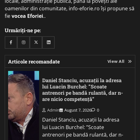
locale, administrație publică, până la povești ale
oamenilor din comunitate, info-eforie.ro își propune să
fie
vocea Eforiei
..
Urmăriți-ne pe:
Facebook
Instagram
Twitter
Linkedin
Articole recomandate
View All
Daniel Stanciu, acuzații la adresa
lui Luacin Burchel: ”Scoate
antrenori pe bandă rulantă, dar n-
are nicio competență”
Admin
August 7, 2026
0
Daniel Stanciu, acuzații la adresa
lui Luacin Burchel: ”Scoate
antrenori pe bandă rulantă, dar n-