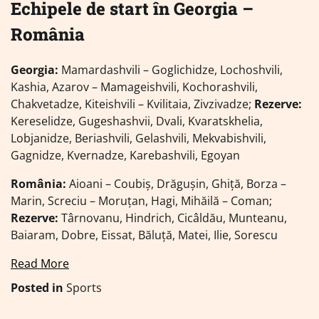
Echipele de start în Georgia –
România
Georgia:
Mamardashvili – Goglichidze, Lochoshvili,
Kashia, Azarov – Mamageishvili, Kochorashvili,
Chakvetadze, Kiteishvili – Kvilitaia, Zivzivadze;
Rezerve:
Kereselidze, Gugeshashvii, Dvali, Kvaratskhelia,
Lobjanidze, Beriashvili, Gelashvili, Mekvabishvili,
Gagnidze, Kvernadze, Karebashvili, Egoyan
România:
Aioani – Coubiș, Drăgușin, Ghiță, Borza –
Marin, Screciu – Moruțan, Hagi, Mihăilă – Coman;
Rezerve:
Târnovanu, Hindrich, Cicâldău, Munteanu,
Baiaram, Dobre, Eissat, Băluță, Matei, Ilie, Sorescu
Read More
Posted in
Sports