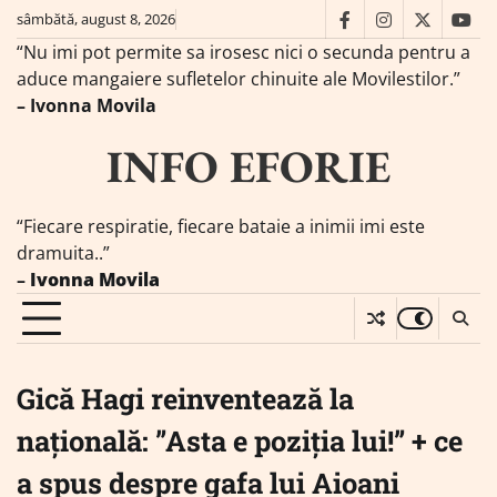
Skip
sâmbătă, august 8, 2026
facebook
instagram
twitter
you
to
“Nu imi pot permite sa irosesc nici o secunda pentru a
content
aduce mangaiere sufletelor chinuite ale Movilestilor.”
– Ivonna Movila
INFO EFORIE
“Fiecare respiratie, fiecare bataie a inimii imi este
dramuita..”
–
Ivonna Movila
Gică Hagi reinventează la
națională: ”Asta e poziția lui!” + ce
a spus despre gafa lui Aioani