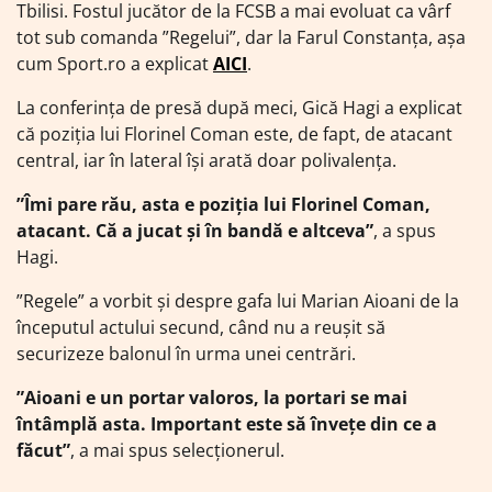
Tbilisi. Fostul jucător de la FCSB a mai evoluat ca vârf
tot sub comanda ”Regelui”, dar la Farul Constanța, așa
cum Sport.ro a explicat
AICI
.
La conferința de presă după meci, Gică Hagi a explicat
că poziția lui Florinel Coman este, de fapt, de atacant
central, iar în lateral își arată doar polivalența.
”Îmi pare rău, asta e poziția lui Florinel Coman,
atacant. Că a jucat și în bandă e altceva”
, a spus
Hagi.
”Regele” a vorbit și despre gafa lui Marian Aioani de la
începutul actului secund, când nu a reușit să
securizeze balonul în urma unei centrări.
”Aioani e un portar valoros, la portari se mai
întâmplă asta. Important este să învețe din ce a
făcut”
, a mai spus selecționerul.