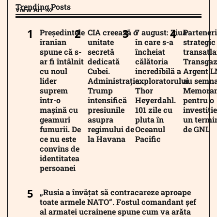
Trending Posts
View All
Președintele
CIA creează o
7 august: Ziua
Parteneri
iranian
unitate
în care s-a
strategic
spune că s-
secretă
încheiat
transatla
ar fi întâlnit
dedicată
călătoria
Transgaz
cu noul
Cubei.
incredibilă a
Argent 
lider
Administrația
exploratorului
au semna
suprem
Trump
Thor
Memora
într-o
intensifică
Heyerdahl.
pentru o
mașină cu
presiunile
101 zile cu
investiție
geamuri
asupra
pluta în
un termi
fumurii. De
regimului de
Oceanul
de GNL
ce nu este
la Havana
Pacific
convins de
identitatea
persoanei
„Rusia a învățat să contracareze aproape
toate armele NATO“. Fostul comandant șef
al armatei ucrainene spune cum va arăta