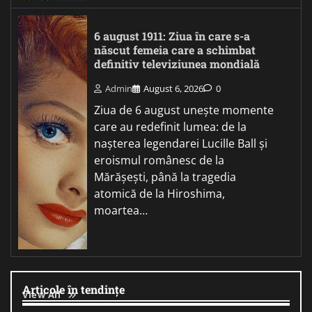
6 august 1911: Ziua în care s-a
născut femeia care a schimbat
definitiv televiziunea mondială
Admin
August 6, 2026
0
Ziua de 6 august unește momente
care au redefinit lumea: de la
nașterea legendarei Lucille Ball și
eroismul românesc de la
Mărășești, până la tragedia
atomică de la Hiroshima,
moartea…
Articole în tendințe
View All