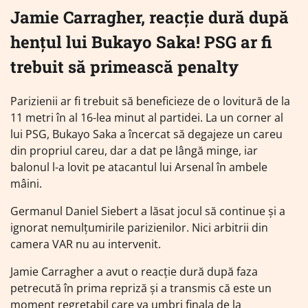
Jamie Carragher, reacție dură după
hențul lui Bukayo Saka! PSG ar fi
trebuit să primească penalty
Parizienii ar fi trebuit să beneficieze de o lovitură de la
11 metri în al 16-lea minut al partidei. La un corner al
lui PSG, Bukayo Saka a încercat să degajeze un careu
din propriul careu, dar a dat pe lângă minge, iar
balonul l-a lovit pe atacantul lui Arsenal în ambele
mâini.
Germanul Daniel Siebert a lăsat jocul să continue și a
ignorat nemulțumirile parizienilor. Nici arbitrii din
camera VAR nu au intervenit.
Jamie Carragher a avut o reacție dură după faza
petrecută în prima repriză și a transmis că este un
moment regretabil care va umbri finala de la