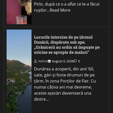
Pirlo, după ce s-a aflat ce le-a făcut
rușilor...Read More
Locurile interzise de pe țărmul
Dunării, dispărute sub ape.
„Grănicerii au ordin să împuște pe
oricine se apropie de maluri”
Admin
August 6, 2026
0
Dunărea a acoperit, din anii ’60,
sate, gări și foste drumuri de pe
țărm, în zona Porților de Fier. Cu
numai câțiva ani mai devreme,
aceste așezări deveniseră una
dintre…