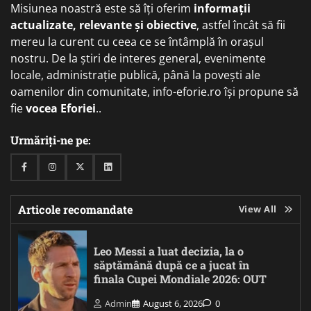
Misiunea noastră este să îți oferim
informații
actualizate, relevante și obiective
, astfel încât să fii
mereu la curent cu ceea ce se întâmplă în orașul
nostru. De la știri de interes general, evenimente
locale, administrație publică, până la povești ale
oamenilor din comunitate, info-eforie.ro își propune să
fie
vocea Eforiei
..
Urmăriți-ne pe:
Facebook
Instagram
Twitter
Linkedin
Articole recomandate
View All
Leo Messi a luat decizia, la o
săptămână după ce a jucat în
finala Cupei Mondiale 2026: OUT
Admin
August 6, 2026
0