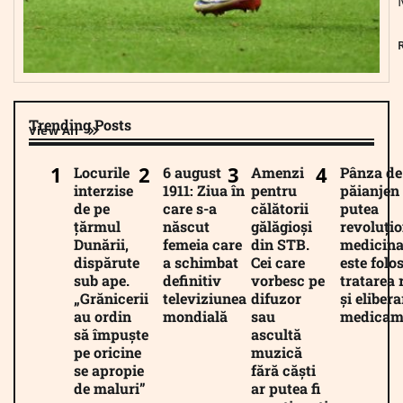
Trending Posts
View All
Locurile
6 august
Amenzi
Pânza de
interzise
1911: Ziua în
pentru
păianjen 
de pe
care s-a
călătorii
putea
țărmul
născut
gălăgioși
revoluți
Dunării,
femeia care
din STB.
medicina
dispărute
a schimbat
Cei care
este folos
sub ape.
definitiv
vorbesc pe
tratarea 
„Grănicerii
televiziunea
difuzor
și eliber
au ordin
mondială
sau
medicam
să împuște
ascultă
pe oricine
muzică
se apropie
fără căști
de maluri”
ar putea fi