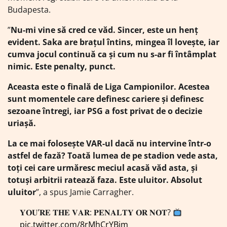
Budapesta.
”
Nu-mi vine să cred ce văd. Sincer, este un henț
evident. Saka are brațul întins, mingea îl lovește, iar
cumva jocul continuă ca și cum nu s-ar fi întâmplat
nimic. Este penalty, punct.
Aceasta este o finală de Liga Campionilor. Acestea
sunt momentele care definesc cariere și definesc
sezoane întregi, iar PSG a fost privat de o decizie
uriașă.
La ce mai folosește VAR-ul dacă nu intervine într-o
astfel de fază? Toată lumea de pe stadion vede asta,
toți cei care urmăresc meciul acasă văd asta, și
totuși arbitrii ratează faza. Este uluitor. Absolut
uluitor
”, a spus Jamie Carragher.
𝐘𝐎𝐔’𝐑𝐄 𝐓𝐇𝐄 𝐕𝐀𝐑: 𝐏𝐄𝐍𝐀𝐋𝐓𝐘 𝐎𝐑 𝐍𝐎𝐓?
pic.twitter.com/8rMhCrYBjm