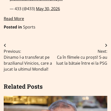
— 433 (@433)
May 30, 2026
Read More
Posted in
Sports
Navigare
Previous:
Next:
în
Dinamo l-a transferat pe
Ca în filmele cu proști! S-au
articole
brazilianul Vinicios, care a
luat la bătaie între ei la PSG
jucat la ultimul Mondial!
Related Posts