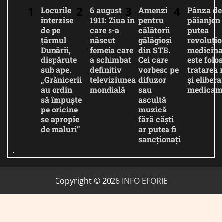
Locurile
6 august
Amenzi
Pânza de
interzise
1911: Ziua în
pentru
păianjen 
de pe
care s-a
călătorii
putea
țărmul
născut
gălăgioși
revoluți
Dunării,
femeia care
din STB.
medicina
dispărute
a schimbat
Cei care
este folos
sub ape.
definitiv
vorbesc pe
tratarea 
„Grănicerii
televiziunea
difuzor
și eliber
au ordin
mondială
sau
medicam
să împuște
ascultă
pe oricine
muzică
se apropie
fără căști
de maluri”
ar putea fi
sancționați
Copyright © 2026
INFO EFORIE