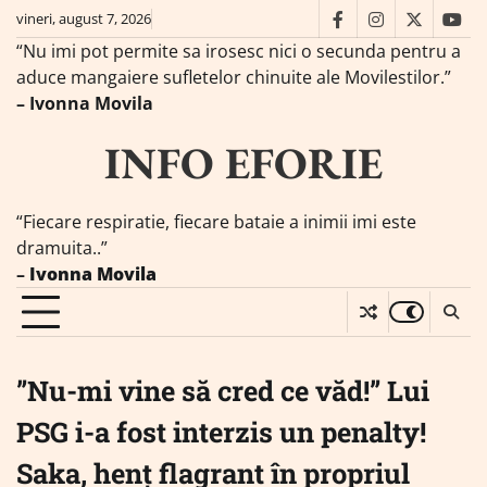
Skip
vineri, august 7, 2026
facebook
instagram
twitter
you
to
“Nu imi pot permite sa irosesc nici o secunda pentru a
content
aduce mangaiere sufletelor chinuite ale Movilestilor.”
– Ivonna Movila
INFO EFORIE
“Fiecare respiratie, fiecare bataie a inimii imi este
dramuita..”
–
Ivonna Movila
”Nu-mi vine să cred ce văd!” Lui
PSG i-a fost interzis un penalty!
Saka, henț flagrant în propriul