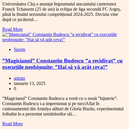
Universitatea Cluj a anunțat împrumutul atacantului camerunez
Franck Tchassem (25 de ani) la echipa de liga secundă FC Argeș,
până la finalul sezonului competițional 2024-2025. Decizia vine
după ce jucătorul…
Read More
Sports
”Magicianul” Constantin Budescu ”a recidivat” cu
execuțiile neobișnuite: ”Hai să vă arăt ceva!”
admin
ianuarie 13, 2025
0
”Magicianul” Constantin Budescu a venit cu o nouă ”bijuterie”.
Constantin Budescu i-a impresionat și pe turciAflat în
cantonamentul din Antalya alături de Gloria Buzău, experimentatul
fotbalist le-a prezentat urmăritorilor săi…
Read More