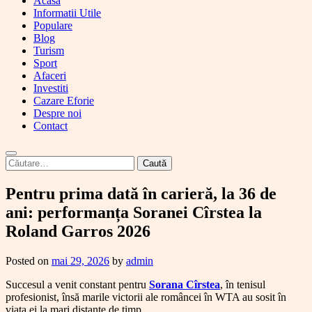
Acasa
Informatii Utile
Populare
Blog
Turism
Sport
Afaceri
Investiti
Cazare Eforie
Despre noi
Contact
Caută
după:
Pentru prima dată în carieră, la 36 de
ani: performanța Soranei Cîrstea la
Roland Garros 2026
Posted on
mai 29, 2026
by
admin
Succesul a venit constant pentru
Sorana Cîrstea
, în tenisul
profesionist, însă marile victorii ale româncei în WTA au sosit în
viața ei la mari distanțe de timp.