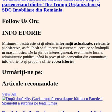
parteneriatul dintre The Trump Organization și
SDC Imobiliare din România
Follow Us On:
Facebook
Instagram
Twitter
Linkedin
INFO EFORIE
Misiunea noastră este să îți oferim
informații actualizate, relevante
și obiective
, astfel încât să fii mereu la curent cu ceea ce se întâmplă
în orașul nostru. De la știri de interes general, evenimente locale,
administrație publică, până la povești ale oamenilor din comunitate,
info-eforie.ro își propune să fie
vocea Eforiei
..
Urmăriți-ne pe:
Facebook
Instagram
Twitter
Linkedin
Articole recomandate
View All