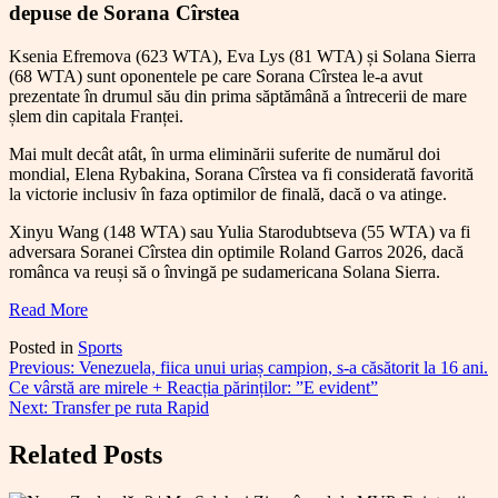
depuse de Sorana Cîrstea
Ksenia Efremova (623 WTA), Eva Lys (81 WTA) și Solana Sierra
(68 WTA) sunt oponentele pe care Sorana Cîrstea le-a avut
prezentate în drumul său din prima săptămână a întrecerii de mare
șlem din capitala Franței.
Mai mult decât atât, în urma eliminării suferite de numărul doi
mondial, Elena Rybakina, Sorana Cîrstea va fi considerată favorită
la victorie inclusiv în faza optimilor de finală, dacă o va atinge.
Xinyu Wang (148 WTA) sau Yulia Starodubtseva (55 WTA) va fi
adversara Soranei Cîrstea din optimile Roland Garros 2026, dacă
românca va reuși să o învingă pe sudamericana Solana Sierra.
Read More
Posted in
Sports
Navigare
Previous:
Venezuela, fiica unui uriaș campion, s-a căsătorit la 16 ani.
Ce vârstă are mirele + Reacția părinților: ”E evident”
în
Next:
Transfer pe ruta Rapid
articole
Related Posts