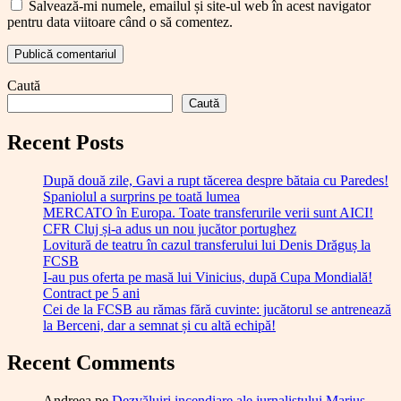
Salvează-mi numele, emailul și site-ul web în acest navigator
pentru data viitoare când o să comentez.
Caută
Caută
Recent Posts
După două zile, Gavi a rupt tăcerea despre bătaia cu Paredes!
Spaniolul a surprins pe toată lumea
MERCATO în Europa. Toate transferurile verii sunt AICI!
CFR Cluj și-a adus un nou jucător portughez
Lovitură de teatru în cazul transferului lui Denis Drăguș la
FCSB
I-au pus oferta pe masă lui Vinicius, după Cupa Mondială!
Contract pe 5 ani
Cei de la FCSB au rămas fără cuvinte: jucătorul se antrenează
la Berceni, dar a semnat și cu altă echipă!
Recent Comments
Andreea
pe
Dezvăluiri incendiare ale jurnalistului Marius