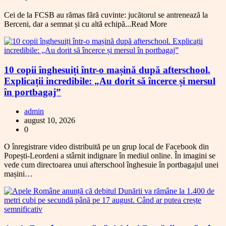
Cei de la FCSB au rămas fără cuvinte: jucătorul se antrenează la
Berceni, dar a semnat și cu altă echipă...Read More
10 copii înghesuiți într-o mașină după afterschool.
Explicații incredibile: „Au dorit să încerce și mersul
în portbagaj”
admin
august 10, 2026
0
O înregistrare video distribuită pe un grup local de Facebook din
Popești-Leordeni a stârnit indignare în mediul online. În imagini se
vede cum directoarea unui afterschool înghesuie în portbagajul unei
mașini…