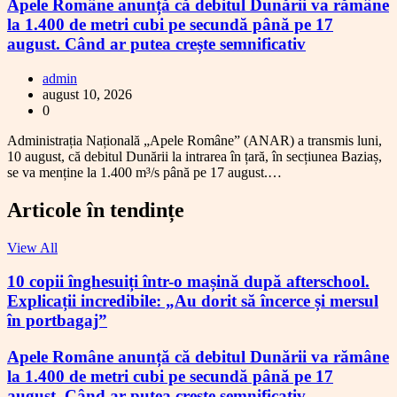
Apele Române anunță că debitul Dunării va rămâne
la 1.400 de metri cubi pe secundă până pe 17
august. Când ar putea crește semnificativ
admin
august 10, 2026
0
Administrația Națională „Apele Române” (ANAR) a transmis luni,
10 august, că debitul Dunării la intrarea în țară, în secțiunea Baziaș,
se va menține la 1.400 m³/s până pe 17 august.…
Articole în tendințe
View All
10 copii înghesuiți într-o mașină după afterschool.
Explicații incredibile: „Au dorit să încerce și mersul
în portbagaj”
Apele Române anunță că debitul Dunării va rămâne
la 1.400 de metri cubi pe secundă până pe 17
august. Când ar putea crește semnificativ