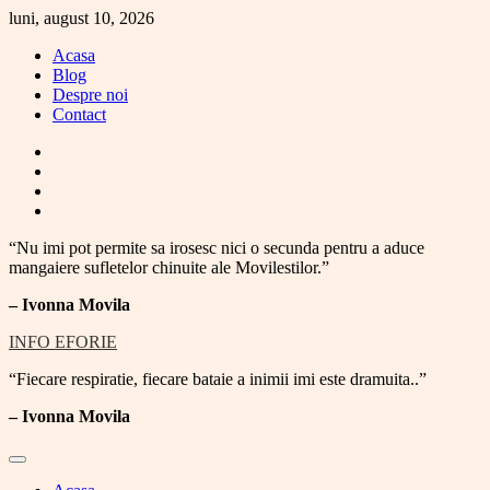
Skip
luni, august 10, 2026
to
Acasa
content
Blog
Despre noi
Contact
facebook
instagram
twitter
youtube
“Nu imi pot permite sa irosesc nici o secunda pentru a aduce
mangaiere sufletelor chinuite ale Movilestilor.”
– Ivonna Movila
INFO EFORIE
“Fiecare respiratie, fiecare bataie a inimii imi este dramuita..”
–
Ivonna Movila