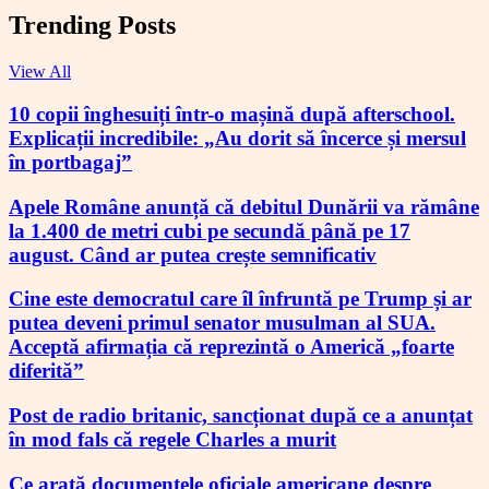
Trending Posts
View All
10 copii înghesuiți într-o mașină după afterschool.
Explicații incredibile: „Au dorit să încerce și mersul
în portbagaj”
Apele Române anunță că debitul Dunării va rămâne
la 1.400 de metri cubi pe secundă până pe 17
august. Când ar putea crește semnificativ
Cine este democratul care îl înfruntă pe Trump și ar
putea deveni primul senator musulman al SUA.
Acceptă afirmația că reprezintă o Americă „foarte
diferită”
Post de radio britanic, sancționat după ce a anunțat
în mod fals că regele Charles a murit
Ce arată documentele oficiale americane despre