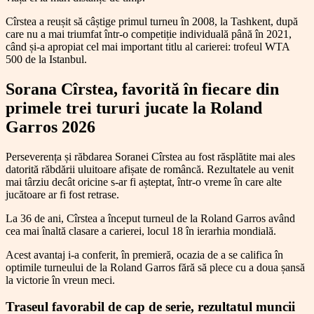
Cîrstea a reușit să câștige primul turneu în 2008, la Tashkent, după
care nu a mai triumfat într-o competiție individuală până în 2021,
când și-a apropiat cel mai important titlu al carierei: trofeul WTA
500 de la Istanbul.
Sorana Cîrstea, favorită în fiecare din
primele trei tururi jucate la Roland
Garros 2026
Perseverența și răbdarea Soranei Cîrstea au fost răsplătite mai ales
datorită răbdării uluitoare afișate de româncă. Rezultatele au venit
mai târziu decât oricine s-ar fi așteptat, într-o vreme în care alte
jucătoare ar fi fost retrase.
La 36 de ani, Cîrstea a început turneul de la Roland Garros având
cea mai înaltă clasare a carierei, locul 18 în ierarhia mondială.
Acest avantaj i-a conferit, în premieră, ocazia de a se califica în
optimile turneului de la Roland Garros fără să plece cu a doua șansă
la victorie în vreun meci.
Traseul favorabil de cap de serie, rezultatul muncii