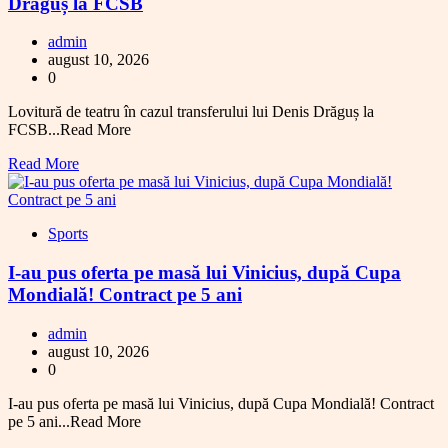
Drăguș la FCSB
admin
august 10, 2026
0
Lovitură de teatru în cazul transferului lui Denis Drăguș la
FCSB...Read More
Read More
Sports
I-au pus oferta pe masă lui Vinicius, după Cupa
Mondială! Contract pe 5 ani
admin
august 10, 2026
0
I-au pus oferta pe masă lui Vinicius, după Cupa Mondială! Contract
pe 5 ani...Read More